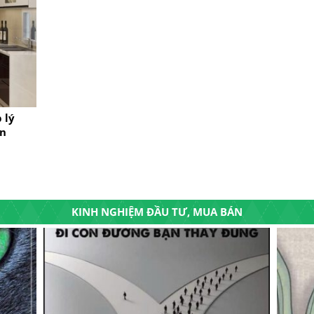
 lý
ạn
KINH NGHIỆM ĐẦU TƯ, MUA BÁN