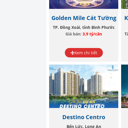
Golden Mile Cát Tường
K
TP. Đồng Xoài, tỉnh Bình Phước
Giá bán:
3,9 tỷ/căn
T
Xem chi tiết
Destino Centro
Bến Lức, Long An