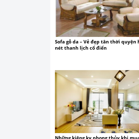
Sofa gỗ da – Vẻ đẹp tân thời quyện 
nét thanh lịch cổ điển
Những kiêng kỵ phong thủy khi mu