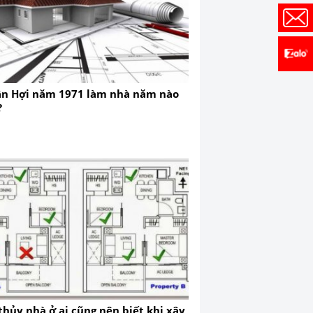
ân Hợi năm 1971 làm nhà năm nào
?
thủy nhà ở ai cũng nên biết khi xây