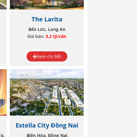
The Larita
Bến Lức, Long An
Giá bán:
3,2 tỷ/căn
Xem chi tiết
Estella City Đồng Nai
ừa,
Biên Hòa, Đồng Nai