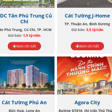
DC Tân Phú Trung Củ
Cát Tường J-Home
Chi
TP. Thuận An, Bình Dương
ân Phú Trung, Củ Chi, TP. HCM
Giá bán:
3,5 tỷ/căn
Giá bán:
1,9 tỷ/nền
Xem chi tiết
Xem chi tiết
Cát Tường Phú An
Agora City
Đức Hoà, Long An
Đường DT818, thị trấn Thủ Th