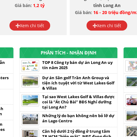
Giá bán:
1,2 tỷ
tỉnh Long An
Giá bán:
16 - 20 triệu đồng/m
Xem chi tiết
Xem chi tiết
PHÂN TÍCH - NHẬN ĐỊNH
vẫn
TOP 8 Công ty bán dự án Long An uy
tín năm 2025
aters
Dự án Sân golf Trần Anh Group và
tiện ích tuyệt vời từ West Lakes Golf
& Villas
Tại sao West Lakes Golf & Villas được
coi là “Át Chủ Bài” BĐS Nghỉ dưỡng
tại Long An?
nh
ên
Những lý do bạn không nên bỏ lỡ dự
án Lago Centro
âm
mes
Căn hộ dưới 2 tỷ đồng ở trung tâm
TP.HCM “biến mất”, NĐT đang dịch