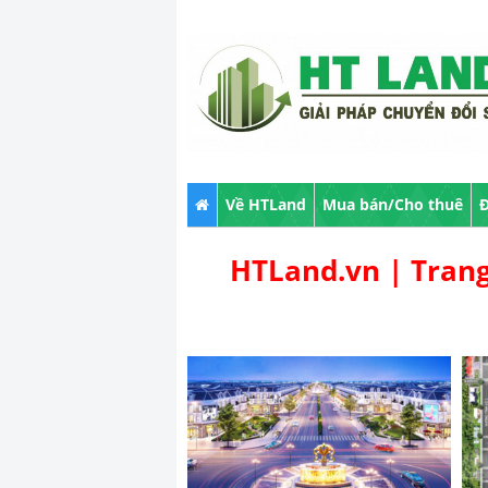
Về HTLand
Mua bán/Cho thuê
Đ
HTLand.vn | Trang