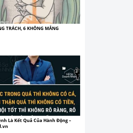
NG TRÁCH, 6 KHÔNG MẮNG
nh Là Kết Quả Của Hành Động –
d.vn