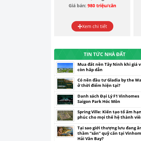
Giá bán:
980 triệu/căn
Xem chi tiết
TIN TỨC NHÀ ĐẤT
Mua đất nền Tây Ninh khi giá 
còn hấp dẫn
Có nên đầu tư Gladia by the W
ở thời điểm hiện tại?
Danh sách Đại Lý F1 Vinhomes
Saigon Park Hóc Môn
Spring Ville: Kiến tạo tổ ấm hạ
phúc cho mọi thế hệ thành vi
Tại sao giới thượng lưu đang 
thầm “săn” quỹ căn tại Vinho
Hải Vân Bay?