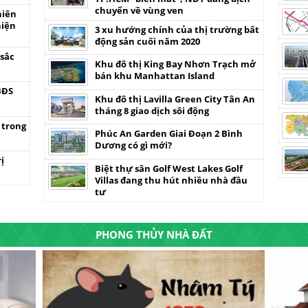
chuyển về vùng ven
hiên
hiện
3 xu hướng chính của thị trường bất
động sản cuối năm 2020
 sắc
Khu đô thị King Bay Nhơn Trạch mở
bán khu Manhattan Island
BĐS
Khu đô thị Lavilla Green City Tân An
tháng 8 giao dịch sôi động
 trong
Phúc An Garden Giai Đoạn 2 Bình
Dương có gì mới?
ị
Biệt thự sân Golf West Lakes Golf
Villas đang thu hút nhiều nhà đầu
tư
PHONG THỦY NHÀ ĐẤT