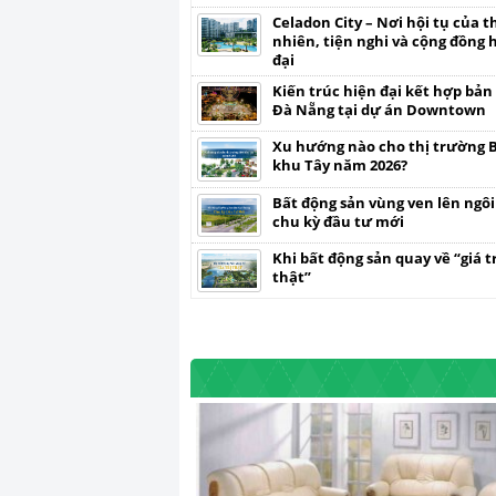
Celadon City – Nơi hội tụ của t
nhiên, tiện nghi và cộng đồng 
đại
Kiến trúc hiện đại kết hợp bản
Đà Nẵng tại dự án Downtown
Xu hướng nào cho thị trường 
khu Tây năm 2026?
Bất động sản vùng ven lên ngôi
chu kỳ đầu tư mới
Khi bất động sản quay về “giá tr
thật”