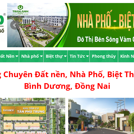
ất Nền
Nhà phố
Biệt thự
Tin Tức
Phong thủy
Kinh 
 Chuyên Đất nền, Nhà Phố, Biệt Th
Bình Dương, Đồng Nai