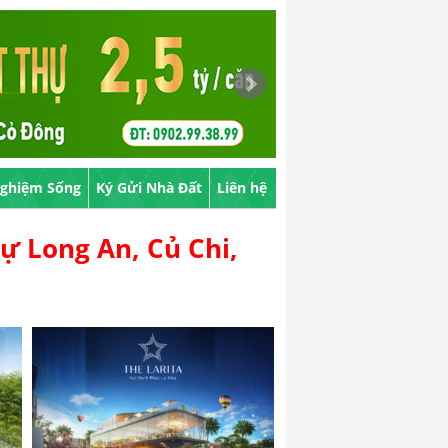
Nghiệm Sống
Ký Gửi Nhà Đất
Liên hệ
ự Long An, Củ Chi,