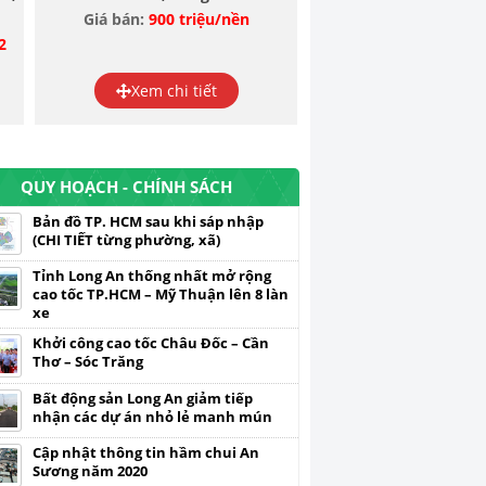
Giá bán:
900 triệu/nền
2
Xem chi tiết
QUY HOẠCH - CHÍNH SÁCH
Bản đồ TP. HCM sau khi sáp nhập
(CHI TIẾT từng phường, xã)
Tỉnh Long An thống nhất mở rộng
cao tốc TP.HCM – Mỹ Thuận lên 8 làn
xe
Khởi công cao tốc Châu Đốc – Cần
Thơ – Sóc Trăng
Bất động sản Long An giảm tiếp
nhận các dự án nhỏ lẻ manh mún
Cập nhật thông tin hầm chui An
Sương năm 2020