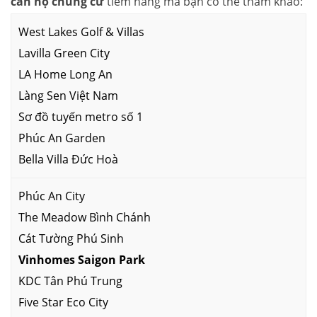
căn hộ chung cư
tiềm năng mà bạn có thể tham khảo:
West Lakes Golf & Villas
Lavilla Green City
LA Home Long An
Làng Sen Việt Nam
Sơ đồ tuyến metro số 1
Phúc An Garden
Bella Villa Đức Hoà
Phúc An City
The Meadow Bình Chánh
Cát Tường Phú Sinh
Vinhomes Saigon Park
KDC Tân Phú Trung
Five Star Eco City