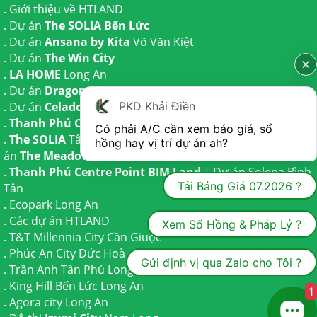
.
Giới thiệu về HTLAND
. Dự án
The SOLIA Bến Lức
. Dự án
Ansana by Kita
Võ Văn Kiệt
. Dự án
The Win City
.
LA HOME
Long An
. Dự án
Dragon Eden Long An
PKD Khải Điền
. Dự án
Celadon City
Tân Phú
.
Thanh Phú Centre Point
Bến Lức
Có phải A/C cần xem báo giá, sổ 
.
The SOLIA
Tây Ninh | Dự án
The AGULA
Trần Anh và Dự
hồng hay vị trí dự án ah?
án
The Meadow
Bình Chánh
.
Thanh Phú Centre Point BIM Land
| Dự án
Solena Bình
Tải Bảng Giá 07.2026 ?
Tân
.
Ecopark Long An
.
Các dự án HTLAND
Xem Sổ Hồng & Pháp Lý ?
.
T&T Millennia City
Cần Giuộc
.
Phúc An City
Đức Hoà
Gửi định vị qua Zalo cho Tôi ?
.
Trần Anh Tân Phú
Long An
.
King Hill Bến Lức
Long An
1
.
Agora city
Long An