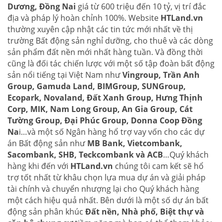
Dương, Đồng Nai
giá từ 600 triệu đến 10 tỷ, vị trí đắc
địa và pháp lý hoàn chỉnh 100%. Website
HTLand.vn
thường xuyên cập nhật các tin tức mới nhất về thị
trường Bất động sản nghỉ dưỡng, cho thuê và các dòng
sản phẩm đất nền mới nhất hàng tuần. Và đồng thời
cũng là đối tác chiến lược với một số tập đoàn bất động
sản nổi tiếng tại Việt Nam như
Vingroup, Trần Anh
Group, Gamuda Land, BIMGroup, SUNGroup,
Ecopark, Novaland, Đất Xanh Group, Hưng Thịnh
Corp, MIK, Nam Long Group, An Gia Group, Cát
Tường Group, Đại Phúc Group, Donna Coop Đồng
Na
i…và một số Ngân hàng hổ trợ vay vốn cho các dự
án Bất động sản như
MB Bank, Vietcombank,
Sacombank, SHB, Teckcombank và ACB
…Quý khách
hàng khi đến với
HTLand.vn
chúng tôi cam kết sẽ hổ
trợ tốt nhất từ khâu chọn lựa mua dự án và giải pháp
tài chính và chuyển nhượng lại cho Quý khách hàng
một cách hiệu quả nhất. Bên dưới là một số dự án bất
động sản phân khúc
Đất nền, Nhà phố, Biệt thự và