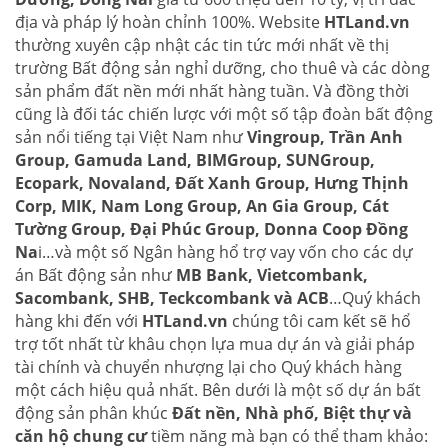
địa và pháp lý hoàn chỉnh 100%. Website
HTLand.vn
thường xuyên cập nhật các tin tức mới nhất về thị
trường Bất động sản nghỉ dưỡng, cho thuê và các dòng
sản phẩm đất nền mới nhất hàng tuần. Và đồng thời
cũng là đối tác chiến lược với một số tập đoàn bất động
sản nổi tiếng tại Việt Nam như
Vingroup, Trần Anh
Group, Gamuda Land, BIMGroup, SUNGroup,
Ecopark, Novaland, Đất Xanh Group, Hưng Thịnh
Corp, MIK, Nam Long Group, An Gia Group, Cát
Tường Group, Đại Phúc Group, Donna Coop Đồng
Na
i…và một số Ngân hàng hổ trợ vay vốn cho các dự
án Bất động sản như
MB Bank, Vietcombank,
Sacombank, SHB, Teckcombank và ACB
…Quý khách
hàng khi đến với
HTLand.vn
chúng tôi cam kết sẽ hổ
trợ tốt nhất từ khâu chọn lựa mua dự án và giải pháp
tài chính và chuyển nhượng lại cho Quý khách hàng
một cách hiệu quả nhất. Bên dưới là một số dự án bất
động sản phân khúc
Đất nền, Nhà phố, Biệt thự và
căn hộ chung cư
tiềm năng mà bạn có thể tham khảo: