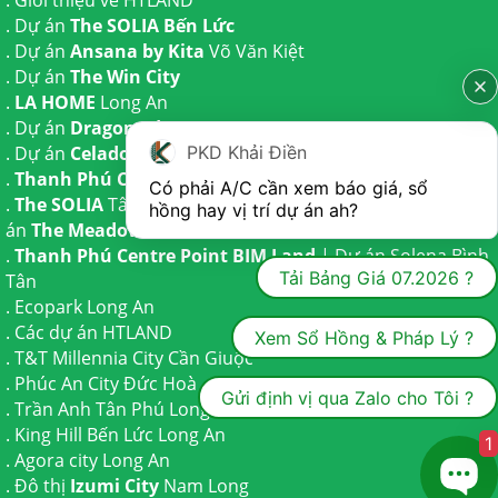
. Dự án
The SOLIA Bến Lức
. Dự án
Ansana by Kita
Võ Văn Kiệt
. Dự án
The Win City
.
LA HOME
Long An
. Dự án
Dragon Eden Long An
. Dự án
Celadon City
Tân Phú
PKD Khải Điền
.
Thanh Phú Centre Point
Bến Lức
Có phải A/C cần xem báo giá, sổ 
.
The SOLIA
Tây Ninh | Dự án
The AGULA
Trần Anh và Dự
hồng hay vị trí dự án ah?
án
The Meadow
Bình Chánh
.
Thanh Phú Centre Point BIM Land
| Dự án
Solena Bình
Tải Bảng Giá 07.2026 ?
Tân
.
Ecopark Long An
.
Các dự án HTLAND
Xem Sổ Hồng & Pháp Lý ?
.
T&T Millennia City
Cần Giuộc
.
Phúc An City
Đức Hoà
Gửi định vị qua Zalo cho Tôi ?
.
Trần Anh Tân Phú
Long An
.
King Hill Bến Lức
Long An
1
.
Agora city
Long An
. Đô thị
Izumi City
Nam Long