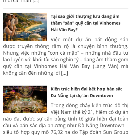
mỗi cá nhân […]
Tại sao giới thượng lưu đang âm
thầm “săn” quỹ căn tại Vinhomes
Hải Vân Bay?
Việc một dự án bất động sản
được truyền thông rầm rộ là chuyện bình thường.
Nhưng việc những “con cá mập” – những nhà đầu tư
lão luyện với khối tài sản nghìn tỷ – đang âm thầm gom
quỹ căn tại Vinhomes Hải Vân Bay (Làng Vân) mà
không cần đến những lời […]
Kiến trúc hiện đại kết hợp bản sắc
Đà Nẵng tại dự án Downtown
Trong dòng chảy kiến trúc đô thị
Việt Nam thế kỷ 21, hiếm có dự án
nào đạt được sự cân bằng tinh tế giữa hiện đại toàn
cầu và bản sắc địa phương như Đà Nẵng Downtown –
siêu tổ hợp quy mô 76,92 ha do Tập đoàn Sun Group