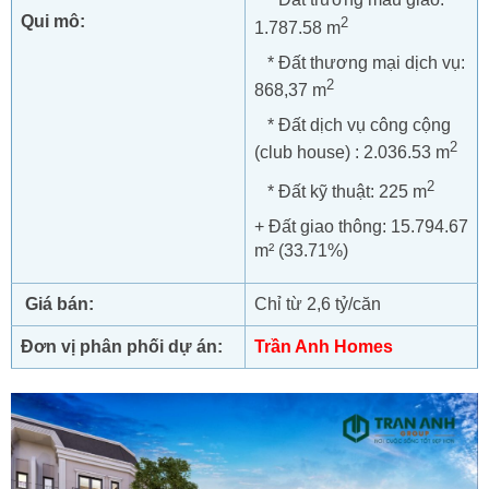
Qui mô:
2
1.787.58 m
* Đất thương mại dịch vụ:
2
868,37 m
* Đất dịch vụ công cộng
2
(club house) : 2.036.53 m
2
* Đất kỹ thuật: 225 m
+ Đất giao thông: 15.794.67
m² (33.71%)
Giá bán:
Chỉ từ 2,6 tỷ/căn
Đơn vị phân phối dự án:
Trần Anh Homes