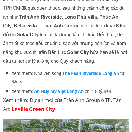
TPHCM đã quá quen thuộc, sau những thành công các dự
án như
Trần Anh Riverside, Long Phú Villa, Phúc An
City, Bella vista… Trần Anh Group
tiếp tục triển khai
Khu
đô thị Solar City
toạ lạc tại trung tâm thị trấn Bến Lức, dự
án thiết kế theo tiêu chuẩn 5 sao với những tiện ích và tiềm
năng khu vực thị trấn Bến Lức
Solar City
hứa hẹn sẽ là nơi
đầu tư, an cư lý tưởng cho Quý khách hàng.
Xem thêm: Nhà ven sông
The Pearl Riverside Long An
từ
3,5 tỷ
Xem thêm:
An Huy Mỹ Việt Long An
chỉ 1,8 tỷ/nền
Xem thêm: Dự án mới của Trần Anh Group ở TP. Tân
An:
Lavilla Green City