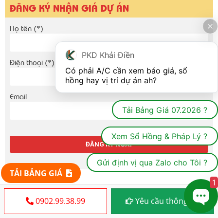
ĐĂNG KÝ NHẬN GIÁ DỰ ÁN
Họ tên (*)
PKD Khải Điền
Điện thoại (*)
Có phải A/C cần xem báo giá, sổ 
hồng hay vị trí dự án ah?
Email
Tải Bảng Giá 07.2026 ?
Xem Sổ Hồng & Pháp Lý ?
Gửi định vị qua Zalo cho Tôi ?
TẢI BẢNG GIÁ
1
CÂU HỎI THƯỜNG GẶP
0902.99.38.99
Yêu cầu thông tin