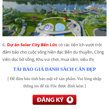
6.
Dự án Solar City Bến Lức
có các tiện ích vượt trội
đảm bảo cho cuộc sống hiện đại: Bến du thuyền, Công
viên dọc bờ sông, Khu vui chơi, mua sắm, siêu thị
TẢI BÁO GIÁ DANH SÁCH CĂN ĐẸP
[ Để đảm bảo tính bảo mật về sản phẩm. Vui lòng nhập
thông tin để tải File được đính kèm ]