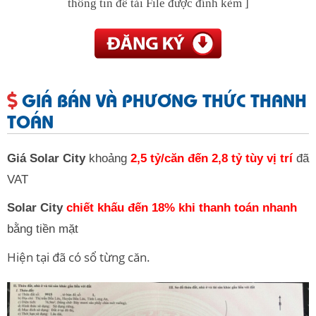
thông tin để tải File được đính kèm ]
GIÁ BÁN VÀ PHƯƠNG THỨC THANH
TOÁN
Giá Solar City
khoảng
2,5 tỷ/căn đến 2,8 tỷ tùy vị trí
đã
VAT
S
olar City
chiết khấu đến 18% khi thanh toán nhanh
bằng tiền mặt
Hiện tại đã có sổ từng căn.