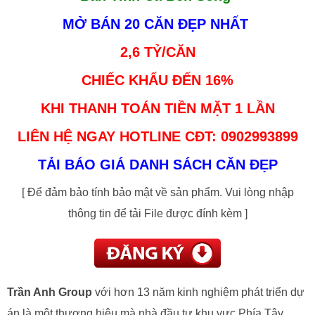
MỞ BÁN 20 CĂN ĐẸP NHẤT
2,6 TỶ/CĂN
CHIẾC KHẤU ĐẾN 16%
KHI THANH TOÁN TIỀN MẶT 1 LẦN
LIÊN HỆ NGAY HOTLINE CĐT: 0902993899
TẢI BÁO GIÁ DANH SÁCH CĂN ĐẸP
[ Để đảm bảo tính bảo mật về sản phẩm. Vui lòng nhập
thông tin để tải File được đính kèm ]
Trần Anh Group
với hơn 13 năm kinh nghiệm phát triển dự
án là một thương hiệu mà nhà đầu tư khu vực Phía Tây