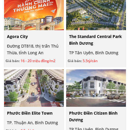
Agora City
The Standard Central Park
Bình Dương
Đường DT818, thị trấn Thủ
Thừa, tỉnh Long An
TP Tân Uyên, Bình Dương
Giá bán:
16 - 20 triệu đồng/m2
Giá bán:
5.5tỷ/căn
Phước Điền Elite Town
Phước Điền Citizen Bình
Dương
TP. Thuận An, Bình Dương
TP Tân Uyên, Bình Dương