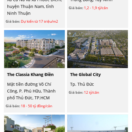
huyện Thuận Nam, tỉnh
Giá bán:
1,2 - 1,9 tỷ/căn
Ninh Thuận
Giá bán:
Dự kiến từ 17 triệu/m2
The Classia Khang Điền
The Global City
Mặt tiền đường Võ Chí
Tp. Thủ Đức
Công, P. Phú Hữu, Thành
Giá bán:
12 tỷ/căn
phố Thủ Đức, TP.HCM
Giá bán:
18 - 50 tỷ đồng/căn