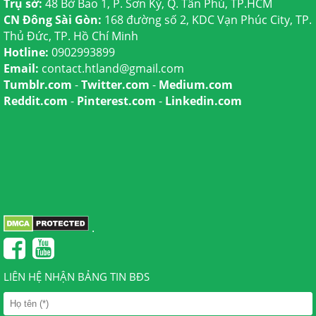
Trụ sở:
48 Bờ Bao 1, P. Sơn Kỳ, Q. Tân Phú, TP.HCM
CN Đông Sài Gòn:
168 đường số 2, KDC Vạn Phúc City, TP.
Thủ Đức, TP. Hồ Chí Minh
Hotline:
0902993899
Email:
contact.htland@gmail.com
Tumblr.com
-
Twitter.com
-
Medium.com
Reddit.com
-
Pinterest.com
-
Linkedin.com
.
LIÊN HỆ NHẬN BẢNG TIN BĐS