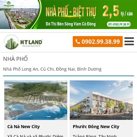
0902.99.38.99
NHÀ PHỐ
Nhà Phố Long An, Củ Chi, Đồng Nai, Bình Dương
Cà Ná New City
Phước Đông New City
Xã Cà Ná và xã Phước Diêm,
Trảng Bàng, Tây Ninh