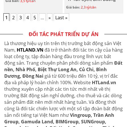
Giá bán:
3,5 tỷ/căn
Giá bán:
2,3 tỷ/căn
1
2
3
4
5
...
»
Last »
ĐỐI TÁC PHÁT TRIỂN DỰ ÁN
Là thương hiệu uy tín trên thị trường bất động sản Việt
Nam,
HTLAND.VN
đã trở thành đối tác tin cậy của hàng
loạt công ty, tập đoàn hàng đầu trong lĩnh vực bất
động sản. Trang chuyên phân phối dòng sản phẩm
Đất
nền, Nhà Phố, Biệt Thự Long An, Củ Chi, Bình
Dương, Đồng Nai
giá từ 600 triệu đến 10 tỷ, vị trí đắc
địa và pháp lý hoàn chỉnh 100%. Website
HTLand.vn
thường xuyên cập nhật các tin tức mới nhất về thị
trường Bất động sản nghỉ dưỡng, cho thuê và các dòng
sản phẩm đất nền mới nhất hàng tuần. Và đồng thời
cũng là đối tác chiến lược với một số tập đoàn bất động
sản nổi tiếng tại Việt Nam như
Vingroup, Trần Anh
Group, Gamuda Land, BIMGroup, SUNGroup,