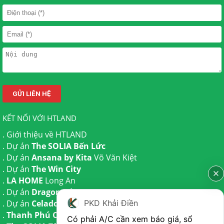
KẾT NỐI VỚI HTLAND
.
Giới thiệu về HTLAND
. Dự án
The SOLIA Bến Lức
. Dự án
Ansana by Kita
Võ Văn Kiệt
. Dự án
The Win City
.
LA HOME
Long An
. Dự án
Dragon Eden Long An
. Dự án
Celadon City
Tân Phú
PKD Khải Điền
.
Thanh Phú Centre Point
Bến Lức
Có phải A/C cần xem báo giá, sổ 