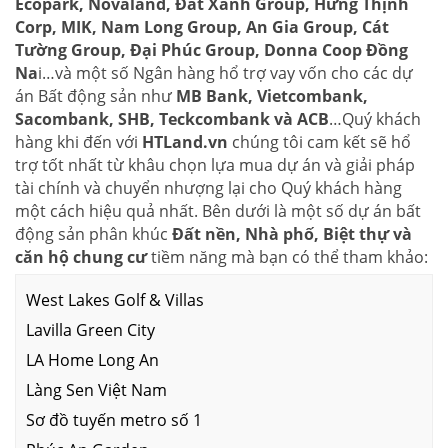
Ecopark, Novaland, Đất Xanh Group, Hưng Thịnh
Corp, MIK, Nam Long Group, An Gia Group, Cát
Tường Group, Đại Phúc Group, Donna Coop Đồng
Na
i…và một số Ngân hàng hổ trợ vay vốn cho các dự
án Bất động sản như
MB Bank, Vietcombank,
Sacombank, SHB, Teckcombank và ACB
…Quý khách
hàng khi đến với
HTLand.vn
chúng tôi cam kết sẽ hổ
trợ tốt nhất từ khâu chọn lựa mua dự án và giải pháp
tài chính và chuyển nhượng lại cho Quý khách hàng
một cách hiệu quả nhất. Bên dưới là một số dự án bất
động sản phân khúc
Đất nền, Nhà phố, Biệt thự và
căn hộ chung cư
tiềm năng mà bạn có thể tham khảo:
West Lakes Golf & Villas
Lavilla Green City
LA Home Long An
Làng Sen Việt Nam
Sơ đồ tuyến metro số 1