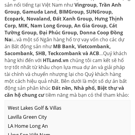
sản nổi tiếng tại Việt Nam như
Vingroup, Trần Anh
Group, Gamuda Land, BIMGroup, SUNGroup,
Ecopark, Novaland, Đất Xanh Group, Hưng Thịnh
Corp, MIK, Nam Long Group, An Gia Group, Cát
Tường Group, Đại Phúc Group, Donna Coop Đồng
Na
i…và một số Ngân hàng hổ trợ vay vốn cho các dự
án Bất động sản như
MB Bank, Vietcombank,
Sacombank, SHB, Teckcombank và ACB
…Quý khách
hàng khi đến với
HTLand.vn
chúng tôi cam kết sẽ hổ
trợ tốt nhất từ khâu chọn lựa mua dự án và giải pháp
tài chính và chuyển nhượng lại cho Quý khách hàng
một cách hiệu quả nhất. Bên dưới là một số dự án bất
động sản phân khúc
Đất nền, Nhà phố, Biệt thự và
căn hộ chung cư
tiềm năng mà bạn có thể tham khảo:
West Lakes Golf & Villas
Lavilla Green City
LA Home Long An