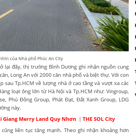
nhìn của Nhà phố Phúc An City
 lại đây, thị trường Bình Dương ghi nhận nguồn cung
ăn, Long An với 2000 căn nhà phố và biệt thự. Với con
ếp sau Tp.HCM về lượng nhà ở cao tầng và vượt xa các
 Hàng loạt ông lớn từ Hà Nội và Tp.HCM như: Vingroup,
use, Phú Đông Group, Phát Đạt, Đất Xanh Group, LDG
ường này.
i Giang Merry Land Quy Nhơn
|
THE SOL City
y cũng liên tục tăng mạnh. Theo ghi nhận khoảng hơn