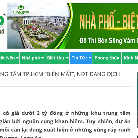
ất Nền
Nhà phố
Biệt thự
Tin Tức
Phong thủy
Kinh 
NG TÂM TP.HCM “BIẾN MẤT”, NĐT ĐANG DỊCH
ộ có giá dưới 2 tỷ đồng ở những khu trung tâm
giản bởi nguồn cung khan hiếm. Tuy nhiên, dự án
 mỗi căn lại đang xuất hiện ở những vùng ráp ranh
 Dương, Long An,…