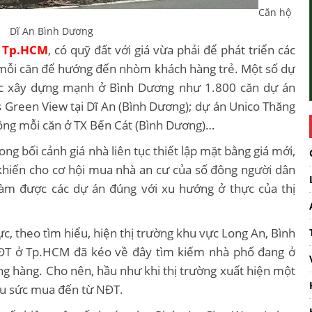
Căn hộ
Dĩ An Bình Dương
 Tp.HCM
, có quỹ đất với giá vừa phải để phát triển các
g mỗi căn để hướng đến nhòm khách hàng trẻ. Một số dự
c xây dựng mạnh ở Bình Dương như 1.800 căn dự án
 Green View tại Dĩ An (Bình Dương); dự án Unico Thăng
đồng mỗi căn ở TX Bến Cát (Bình Dương)…
ng bối cảnh giá nhà liên tục thiết lập mặt bằng giá mới,
 khiến cho cơ hội mua nhà an cư của số đông người dân
làm được các dự án đúng với xu hướng ở thực của thị
, theo tìm hiểu, hiện thị trường khu vực Long An, Bình
NĐT ở Tp.HCM đã kéo về đây tìm kiếm nhà phố đang ở
g hàng. Cho nên, hầu như khi thị trường xuất hiện một
yếu sức mua đến từ NĐT.