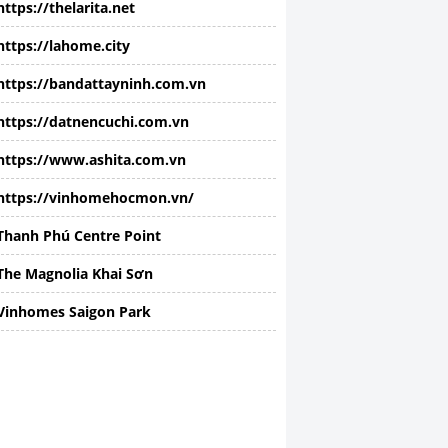
https://thelarita.net
https://lahome.city
https://bandattayninh.com.vn
https://datnencuchi.com.vn
https://www.ashita.com.vn
https://vinhomehocmon.vn/
Thanh Phú Centre Point
The Magnolia Khai Sơn
Vinhomes Saigon Park