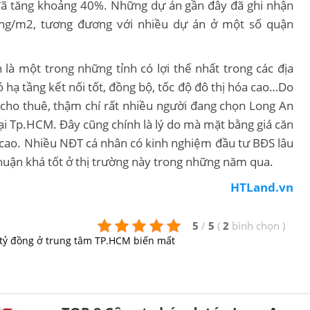
đã tăng khoảng 40%. Những dự án gần đây đã ghi nhận
ồng/m2, tương đương với nhiều dự án ở một số quận
là một trong những tỉnh có lợi thế nhất trong các địa
hạ tầng kết nối tốt, đồng bộ, tốc độ đô thị hóa cao…Do
 cho thuê, thậm chí rất nhiều người đang chọn Long An
ại Tp.HCM. Đây cũng chính là lý do mà mặt bằng giá căn
n cao. Nhiều NĐT cá nhân có kinh nghiệm đầu tư BĐS lâu
nhuận khá tốt ở thị trường này trong những năm qua.
HTLand.vn
5
/
5
(
2
bình chọn
)
 tỷ đồng ở trung tâm TP.HCM biến mất