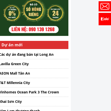
Dự án mới
Các dự án đang bán tại Long An
Lavilla Green City
AEON Mall Tân An
T&T Millennia City
Vinhomes Ocean Park 3 The Crown
Khai Sơn City
Him Lam thượng thanh