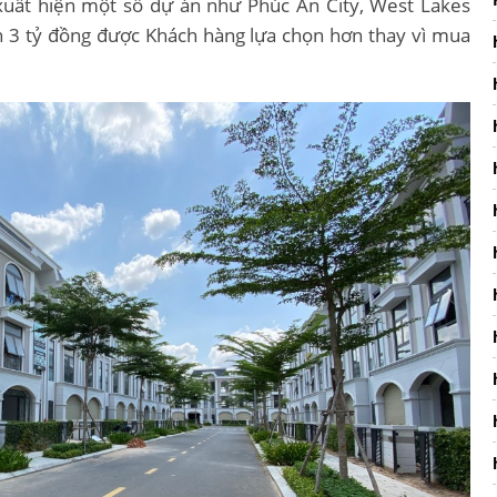
xuất hiện một số dự án như Phúc An City, West Lakes
đến 3 tỷ đồng được Khách hàng lựa chọn hơn thay vì mua