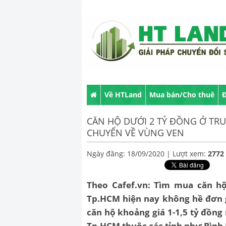
Về HTLand
Mua bán/Cho thuê
Đ
CĂN HỘ DƯỚI 2 TỶ ĐỒNG Ở TRU
CHUYỂN VỀ VÙNG VEN
Ngày đăng: 18/09/2020 |
Lượt xem:
2772
Theo Cafef.vn: Tìm mua căn h
Tp.HCM hiện nay không hề đơn 
căn hộ khoảng giá 1-1,5 tỷ đồng
Tp.HCM thuộc các tỉnh như Bình