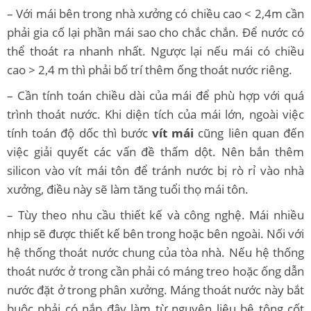
– Với mái bên trong nhà xưởng có chiều cao < 2,4m cần
phải gia cố lại phần mái sao cho chắc chắn. Để nước có
thể thoát ra nhanh nhất. Ngược lại nếu mái có chiều
cao > 2,4 m thì phải bố trí thêm ống thoát nước riêng.
– Cần tính toán chiều dài của mái để phù hợp với quá
trình thoát nước. Khi diện tích của mái lớn, ngoài việc
tính toán độ dốc thì bước
vít mái
cũng liên quan đến
việc giải quyết các vấn đề thấm dột. Nên bắn thêm
silicon vào vít mái tôn để tránh nước bị rò rỉ vào nhà
xưởng, điều này sẽ làm tăng tuổi thọ mái tôn.
– Tùy theo nhu cầu thiết kế và công nghệ. Mái nhiều
nhịp sẽ được thiết kế bên trong hoặc bên ngoài. Nối với
hệ thống thoát nước chung của tòa nhà. Nếu hệ thống
thoát nước ở trong cần phải có máng treo hoặc ống dẫn
nước đặt ở trong phân xưởng. Máng thoát nước này bắt
buộc phải có nắp đậy làm từ nguyên liệu bê tông cốt