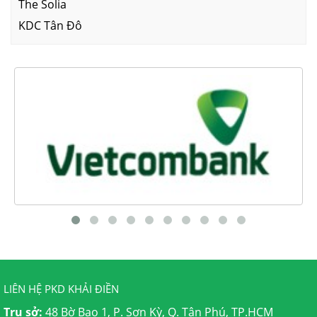
The Solia
KDC Tân Đô
LIÊN HỆ PKD KHẢI ĐIỀN
Trụ sở:
48 Bờ Bao 1, P. Sơn Kỳ, Q. Tân Phú, TP.HCM