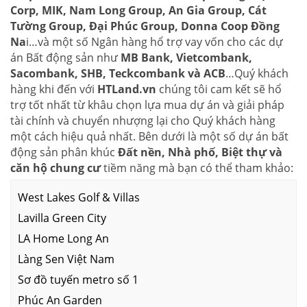
Corp, MIK, Nam Long Group, An Gia Group, Cát
Tường Group, Đại Phúc Group, Donna Coop Đồng
Na
i…và một số Ngân hàng hổ trợ vay vốn cho các dự
án Bất động sản như
MB Bank, Vietcombank,
Sacombank, SHB, Teckcombank và ACB
…Quý khách
hàng khi đến với
HTLand.vn
chúng tôi cam kết sẽ hổ
trợ tốt nhất từ khâu chọn lựa mua dự án và giải pháp
tài chính và chuyển nhượng lại cho Quý khách hàng
một cách hiệu quả nhất. Bên dưới là một số dự án bất
động sản phân khúc
Đất nền, Nhà phố, Biệt thự và
căn hộ chung cư
tiềm năng mà bạn có thể tham khảo:
West Lakes Golf & Villas
Lavilla Green City
LA Home Long An
Làng Sen Việt Nam
Sơ đồ tuyến metro số 1
Phúc An Garden