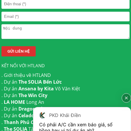
KẾT NỐI VỚI HTLAND
.
Giới thiệu về HTLAND
. Dự án
The SOLIA Bến Lức
. Dự án
Ansana by Kita
Võ Văn Kiệt
. Dự án
The Win City
.
LA HOME
Long An
. Dự án
Dragon Eden Long An
. Dự án
Celadon City
Tân Phú
PKD Khải Điền
.
Thanh Phú Centre Point
Bến Lức
Có phải A/C cần xem báo giá, sổ 
.
The SOLIA
Tây Ninh | Dự án
The AGULA
Trần Anh và Dự
hồng hay vị trí dự án ah?