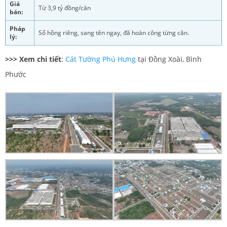
Giá
Từ 3,9 tỷ đồng/căn
bán:
Pháp
Sổ hồng riêng, sang tên ngay, đã hoàn công từng căn.
lý:
>>> Xem chi tiết
:
Cát Tường Phú Hưng
tại Đồng Xoài, Bình
Phước