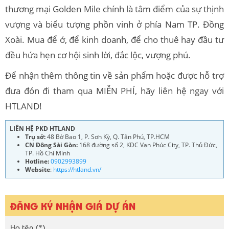
thương mại Golden Mile chính là tâm điểm của sự thịnh
vượng và biểu tượng phồn vinh ở phía Nam TP. Đồng
Xoài. Mua để ở, để kinh doanh, để cho thuê hay đầu tư
đều hứa hẹn cơ hội sinh lời, đắc lộc, vượng phú.
Để nhận thêm thông tin về sản phẩm hoặc được hỗ trợ
đưa đón đi tham qua MIỄN PHÍ, hãy liên hệ ngay với
HTLAND!
LIÊN HỆ PKD HTLAND
Trụ sở:
48 Bờ Bao 1, P. Sơn Kỳ, Q. Tân Phú, TP.HCM
CN Đông Sài Gòn:
168 đường số 2, KDC Vạn Phúc City, TP. Thủ Đức,
TP. Hồ Chí Minh
Hotline:
0902993899
Website
:
https://htland.vn/
ĐĂNG KÝ NHẬN GIÁ DỰ ÁN
Họ tên (*)