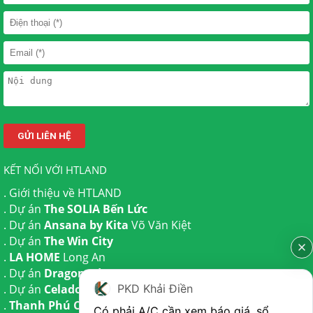
KẾT NỐI VỚI HTLAND
.
Giới thiệu về HTLAND
. Dự án
The SOLIA Bến Lức
. Dự án
Ansana by Kita
Võ Văn Kiệt
. Dự án
The Win City
.
LA HOME
Long An
. Dự án
Dragon Eden Long An
PKD Khải Điền
. Dự án
Celadon City
Tân Phú
.
Thanh Phú Centre Point
Bến Lức
Có phải A/C cần xem báo giá, sổ 