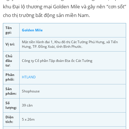
khu Đại lộ thương mại Golden Mile và gây nên “cơn sốt”
cho thị trường bất động sản miền Nam.
Tên
Golden Mile
gọi:
Mặt tiền Vành đai 1, Khu đô thị Cát Tường Phú Hưng, xã Tiến
Vị trí:
Hưng, TP. Đồng Xoài, tỉnh Bình Phước.
Chủ
đầu
Công ty Cổ phần Tập đoàn Địa ốc Cát Tường
tư
:
Phân
HTLAND
phối:
Sản
Shophouse
phẩm:
Số
39 căn
lượng:
Diện
5 x 26m
tích: