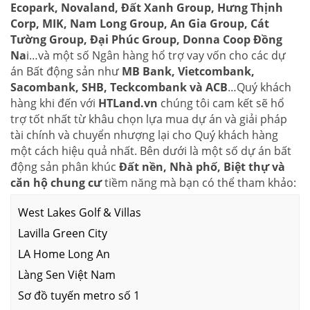
Ecopark, Novaland, Đất Xanh Group, Hưng Thịnh
Corp, MIK, Nam Long Group, An Gia Group, Cát
Tường Group, Đại Phúc Group, Donna Coop Đồng
Na
i…và một số Ngân hàng hổ trợ vay vốn cho các dự
án Bất động sản như
MB Bank, Vietcombank,
Sacombank, SHB, Teckcombank và ACB
…Quý khách
hàng khi đến với
HTLand.vn
chúng tôi cam kết sẽ hổ
trợ tốt nhất từ khâu chọn lựa mua dự án và giải pháp
tài chính và chuyển nhượng lại cho Quý khách hàng
một cách hiệu quả nhất. Bên dưới là một số dự án bất
động sản phân khúc
Đất nền, Nhà phố, Biệt thự và
căn hộ chung cư
tiềm năng mà bạn có thể tham khảo:
West Lakes Golf & Villas
Lavilla Green City
LA Home Long An
Làng Sen Việt Nam
Sơ đồ tuyến metro số 1