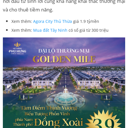
nơi đầu tư sinh lời cùng khả năng khai thác thương mại
và cho thuê tiềm năng.
Xem thêm:
Agora City Thủ Thừa
giá 1.9 tỷ/nền
Xem thêm:
Mua đất Tây Ninh
có sổ giá từ 300 triệu