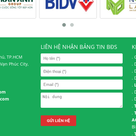
LIÊN HỆ NHẬN BẢNG TIN BĐS
K
Phú, TP.HCM
.
Vạn Phúc City,
.
.
.
.
com
.
.com
.
.
.
A
B
.