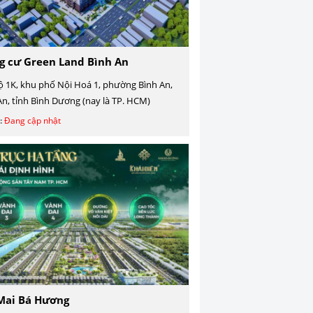
g cư Green Land Bình An
ộ 1K, khu phố Nội Hoá 1, phường Bình An,
 An, tỉnh Bình Dương (nay là TP. HCM)
:
Đang cập nhật
Mai Bá Hương