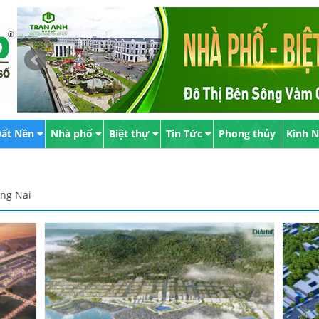
ất Nền
Nhà phố
Biệt thự
Tin Tức
Phong thủy
Kinh 
ồng Nai