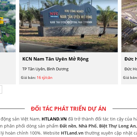
KCN Nam Tân Uyên Mở Rộng
Đức 
TP Tân Uyên, Bình Dương
Đức Ho
Giá bán:
16 tỷ/căn
Giá bán
»
ĐỐI TÁC PHÁT TRIỂN DỰ ÁN
t động sản Việt Nam,
HTLAND.VN
đã trở thành đối tác tin cậy của 
yên phân phối dòng sản phẩm
Đất nền, Nhà Phố, Biệt Thự Long An
áp lý hoàn chỉnh 100%. Website
HTLand.vn
thường xuyên cập nhật các