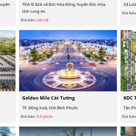
 huyện
Tỉnh lộ 824, xã Đức Hòa Đông, huyện Đức Hòa,
Xã Lươ
tỉnh Long An
Giá bán
Giá bán:
Liên hệ
Golden Mile Cát Tường
KDC T
TP. Đồng Xoài, tỉnh Bình Phước
Tân Ph
Giá bán:
3,9 tỷ/căn
Giá bán