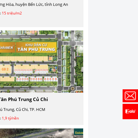
ng Hòa, huyện Bến Lức, tỉnh Long An
:
15 triệu/m2
ân Phú Trung Củ Chi
ú Trung, Củ Chi, TP. HCM
:
1,9 tỷ/nền