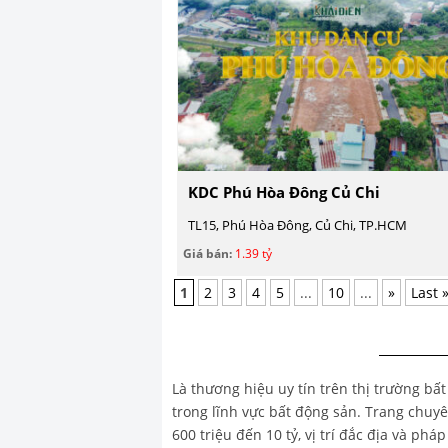
KDC Phú Hòa Đông Củ Chi
TL15, Phú Hòa Đông, Củ Chi, TP.HCM
Giá bán:
1.39 tỷ
1
2
3
4
5
...
10
...
»
Last 
Là thương hiệu uy tín trên thị trường bấ
trong lĩnh vực bất động sản. Trang chu
600 triệu đến 10 tỷ, vị trí đắc địa và ph