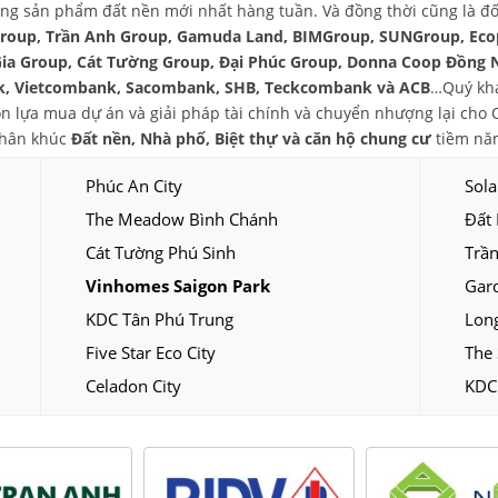
ng sản phẩm đất nền mới nhất hàng tuần. Và đồng thời cũng là đối
group, Trần Anh Group, Gamuda Land, BIMGroup, SUNGroup, Eco
Gia Group, Cát Tường Group, Đại Phúc Group, Donna Coop Đồng 
, Vietcombank, Sacombank, SHB, Teckcombank và ACB
…Quý khá
chọn lựa mua dự án và giải pháp tài chính và chuyển nhượng lại ch
phân khúc
Đất nền, Nhà phố, Biệt thự và căn hộ chung cư
tiềm năn
Phúc An City
Sola
The Meadow Bình Chánh
Đất
Cát Tường Phú Sinh
Trần
Vinhomes Saigon Park
Gar
KDC Tân Phú Trung
Long
Five Star Eco City
The 
Celadon City
KDC