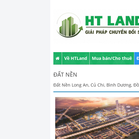
Về HTLand
Mua bán/Cho thuê
Đ
ĐẤT NỀN
Đất Nền Long An, Củ Chi, Bình Dương, Đ