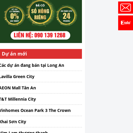
Dự án mới
Các dự án đang bán tại Long An
Lavilla Green City
AEON Mall Tân An
T&T Millennia City
Vinhomes Ocean Park 3 The Crown
Khai Sơn City
Him Lam thượng thanh