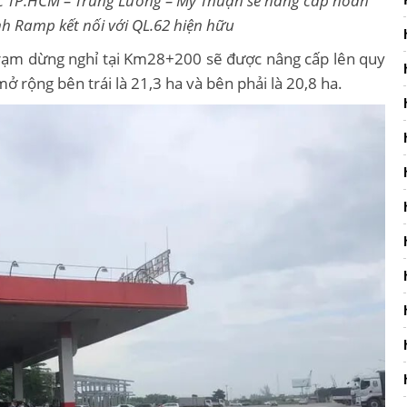
ốc TP.HCM – Trung Lương – Mỹ Thuận sẽ nâng cấp hoàn
h Ramp kết nối với QL.62 hiện hữu
rạm dừng nghỉ tại Km28+200 sẽ được nâng cấp lên quy
 rộng bên trái là 21,3 ha và bên phải là 20,8 ha.