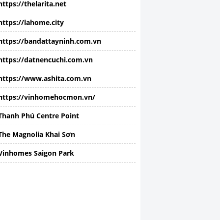
https://thelarita.net
https://lahome.city
https://bandattayninh.com.vn
https://datnencuchi.com.vn
https://www.ashita.com.vn
https://vinhomehocmon.vn/
Thanh Phú Centre Point
The Magnolia Khai Sơn
Vinhomes Saigon Park