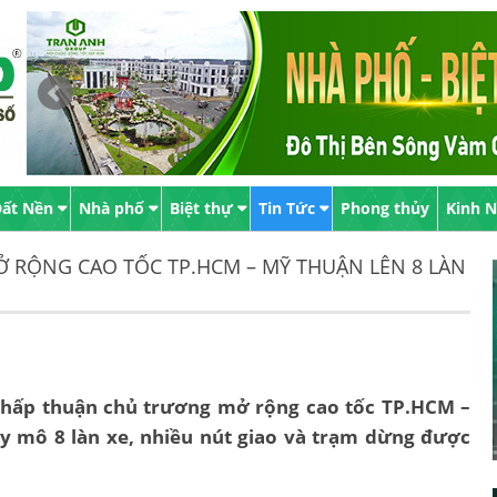
ất Nền
Nhà phố
Biệt thự
Tin Tức
Phong thủy
Kinh 
 RỘNG CAO TỐC TP.HCM – MỸ THUẬN LÊN 8 LÀN
chấp thuận chủ trương mở rộng cao tốc TP.HCM –
y mô 8 làn xe, nhiều nút giao và trạm dừng được