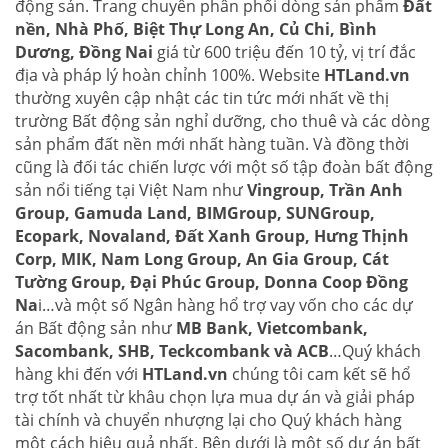
động sản. Trang chuyên phân phối dòng sản phẩm
Đất
nền, Nhà Phố, Biệt Thự Long An, Củ Chi, Bình
Dương, Đồng Nai
giá từ 600 triệu đến 10 tỷ, vị trí đắc
địa và pháp lý hoàn chỉnh 100%. Website
HTLand.vn
thường xuyên cập nhật các tin tức mới nhất về thị
trường Bất động sản nghỉ dưỡng, cho thuê và các dòng
sản phẩm đất nền mới nhất hàng tuần. Và đồng thời
cũng là đối tác chiến lược với một số tập đoàn bất động
sản nổi tiếng tại Việt Nam như
Vingroup, Trần Anh
Group, Gamuda Land, BIMGroup, SUNGroup,
Ecopark, Novaland, Đất Xanh Group, Hưng Thịnh
Corp, MIK, Nam Long Group, An Gia Group, Cát
Tường Group, Đại Phúc Group, Donna Coop Đồng
Na
i…và một số Ngân hàng hổ trợ vay vốn cho các dự
án Bất động sản như
MB Bank, Vietcombank,
Sacombank, SHB, Teckcombank và ACB
…Quý khách
hàng khi đến với
HTLand.vn
chúng tôi cam kết sẽ hổ
trợ tốt nhất từ khâu chọn lựa mua dự án và giải pháp
tài chính và chuyển nhượng lại cho Quý khách hàng
một cách hiệu quả nhất. Bên dưới là một số dự án bất