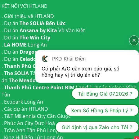
KẾT NỐI VỚI HTLAND
.
Giới thiệu về HTLAND
. Dự án
The SOLIA Bến Lức
. Dự án
Ansana by Kita
Võ Văn Kiệt
. Dự án
The Win City
.
LA HOME
Long An
. Dự án
Dragon Eden Long An
PKD Khải Điền
. Dự án
Celadon City
Tân Phú
.
Thanh Phú Centre Point
Bến Lức
Có phải A/C cần xem báo giá, sổ 
.
The SOLIA
Tây Ninh | Dự án
The AGULA
Trần Anh và Dự
hồng hay vị trí dự án ah?
án
The Meadow
Bình Chánh
.
Thanh Phú Centre Point BIM Land
| Dự án
Solena Bình
Tải Bảng Giá 07.2026 ?
Tân
.
Ecopark Long An
.
Các dự án HTLAND
Xem Sổ Hồng & Pháp Lý ?
.
T&T Millennia City
Cần Giuộc
.
Phúc An City
Đức Hoà
Gửi định vị qua Zalo cho Tôi ?
.
Trần Anh Tân Phú
Long An
.
King Hill Bến Lức
Long An