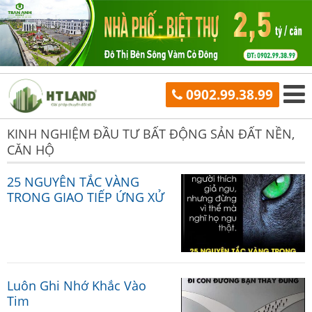
0902.99.38.99
KINH NGHIỆM ĐẦU TƯ BẤT ĐỘNG SẢN ĐẤT NỀN,
CĂN HỘ
25 NGUYÊN TẮC VÀNG
TRONG GIAO TIẾP ỨNG XỬ
Luôn Ghi Nhớ Khắc Vào
Tim