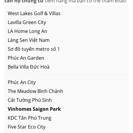
căn hộ chung cư
tiềm năng mà bạn có thể tham khảo:
West Lakes Golf & Villas
Lavilla Green City
LA Home Long An
Làng Sen Việt Nam
Sơ đồ tuyến metro số 1
Phúc An Garden
Bella Villa Đức Hoà
Phúc An City
The Meadow Bình Chánh
Cát Tường Phú Sinh
Vinhomes Saigon Park
KDC Tân Phú Trung
Five Star Eco City