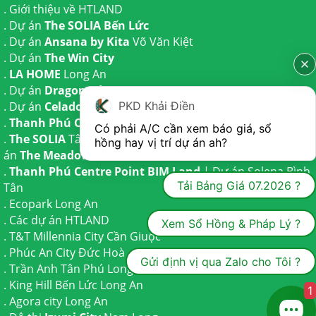
.
Giới thiệu về HTLAND
. Dự án
The SOLIA Bến Lức
. Dự án
Ansana by Kita
Võ Văn Kiệt
. Dự án
The Win City
.
LA HOME
Long An
. Dự án
Dragon Eden Long An
PKD Khải Điền
. Dự án
Celadon City
Tân Phú
.
Thanh Phú Centre Point
Bến Lức
Có phải A/C cần xem báo giá, sổ 
.
The SOLIA
Tây Ninh | Dự án
The AGULA
Trần Anh và Dự
hồng hay vị trí dự án ah?
án
The Meadow
Bình Chánh
.
Thanh Phú Centre Point BIM Land
| Dự án
Solena Bình
Tải Bảng Giá 07.2026 ?
Tân
.
Ecopark Long An
.
Các dự án HTLAND
Xem Sổ Hồng & Pháp Lý ?
.
T&T Millennia City
Cần Giuộc
.
Phúc An City
Đức Hoà
Gửi định vị qua Zalo cho Tôi ?
.
Trần Anh Tân Phú
Long An
.
King Hill Bến Lức
Long An
1
.
Agora city
Long An