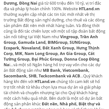
Dương, Đồng Nai
giá từ 600 triệu đến 10 tỷ, vị trí đắc
địa và pháp lý hoàn chỉnh 100%. Website
HTLand.vn
thường xuyên cập nhật các tin tức mới nhất về thị
trường Bất động sản nghỉ dưỡng, cho thuê và các dòng
sản phẩm đất nền mới nhất hàng tuần. Và đồng thời
cũng là đối tác chiến lược với một số tập đoàn bất động
sản nổi tiếng tại Việt Nam như
Vingroup, Trần Anh
Group, Gamuda Land, BIMGroup, SUNGroup,
Ecopark, Novaland, Đất Xanh Group, Hưng Thịnh
Corp, MIK, Nam Long Group, An Gia Group, Cát
Tường Group, Đại Phúc Group, Donna Coop Đồng
Na
i…và một số Ngân hàng hổ trợ vay vốn cho các dự
án Bất động sản như
MB Bank, Vietcombank,
Sacombank, SHB, Teckcombank và ACB
…Quý khách
hàng khi đến với
HTLand.vn
chúng tôi cam kết sẽ hổ
trợ tốt nhất từ khâu chọn lựa mua dự án và giải pháp
tài chính và chuyển nhượng lại cho Quý khách hàng
một cách hiệu quả nhất. Bên dưới là một số dự án bất
động sản phân khúc
Đất nền, Nhà phố, Biệt thự và