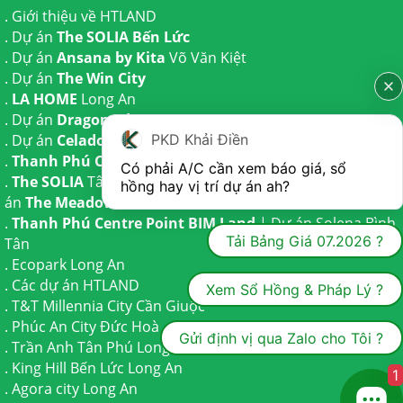
.
Giới thiệu về HTLAND
. Dự án
The SOLIA Bến Lức
. Dự án
Ansana by Kita
Võ Văn Kiệt
. Dự án
The Win City
.
LA HOME
Long An
. Dự án
Dragon Eden Long An
PKD Khải Điền
. Dự án
Celadon City
Tân Phú
.
Thanh Phú Centre Point
Bến Lức
Có phải A/C cần xem báo giá, sổ 
.
The SOLIA
Tây Ninh | Dự án
The AGULA
Trần Anh và Dự
hồng hay vị trí dự án ah?
án
The Meadow
Bình Chánh
.
Thanh Phú Centre Point BIM Land
| Dự án
Solena Bình
Tải Bảng Giá 07.2026 ?
Tân
.
Ecopark Long An
.
Các dự án HTLAND
Xem Sổ Hồng & Pháp Lý ?
.
T&T Millennia City
Cần Giuộc
.
Phúc An City
Đức Hoà
Gửi định vị qua Zalo cho Tôi ?
.
Trần Anh Tân Phú
Long An
.
King Hill Bến Lức
Long An
1
.
Agora city
Long An