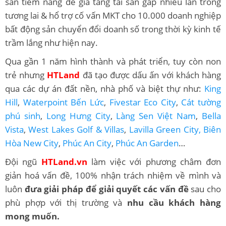
sản tiềm năng để gia tăng tài sản gấp nhiều lần trong
tương lai & hổ trợ cố vấn MKT cho 10.000 doanh nghiệp
bất động sản chuyển đổi doanh số trong thời kỳ kinh tế
trầm lắng như hiện nay.
Qua gần 1 năm hình thành và phát triển, tuy còn non
trẻ nhưng
HTLand
đã tạo được dấu ấn với khách hàng
qua các dự án đất nền, nhà phố và biệt thự như:
King
Hill
,
Waterpoint Bến Lức
,
Fivestar Eco City
,
Cát tường
phú sinh
,
Long Hưng City
,
Làng Sen Việt Nam
,
Bella
Vista
,
West Lakes Golf & Villas
,
Lavilla Green City,
Biên
Hòa New City
,
Phúc An City
,
Phúc An Garden
…
Đội ngũ
HTLand.vn
làm việc với phương châm đơn
giản hoá vấn đề, 100% nhận trách nhiệm về mình và
luôn
đưa giải pháp để giải quyết các vấn đề
sau cho
phù phợp với thị trường và
nhu cầu khách hàng
mong muốn.