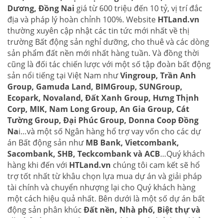
Dương, Đồng Nai
giá từ 600 triệu đến 10 tỷ, vị trí đắc
địa và pháp lý hoàn chỉnh 100%. Website
HTLand.vn
thường xuyên cập nhật các tin tức mới nhất về thị
trường Bất động sản nghỉ dưỡng, cho thuê và các dòng
sản phẩm đất nền mới nhất hàng tuần. Và đồng thời
cũng là đối tác chiến lược với một số tập đoàn bất động
sản nổi tiếng tại Việt Nam như
Vingroup, Trần Anh
Group, Gamuda Land, BIMGroup, SUNGroup,
Ecopark, Novaland, Đất Xanh Group, Hưng Thịnh
Corp, MIK, Nam Long Group, An Gia Group, Cát
Tường Group, Đại Phúc Group, Donna Coop Đồng
Na
i…và một số Ngân hàng hổ trợ vay vốn cho các dự
án Bất động sản như
MB Bank, Vietcombank,
Sacombank, SHB, Teckcombank và ACB
…Quý khách
hàng khi đến với
HTLand.vn
chúng tôi cam kết sẽ hổ
trợ tốt nhất từ khâu chọn lựa mua dự án và giải pháp
tài chính và chuyển nhượng lại cho Quý khách hàng
một cách hiệu quả nhất. Bên dưới là một số dự án bất
động sản phân khúc
Đất nền, Nhà phố, Biệt thự và