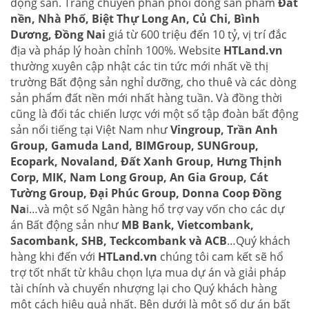
động sản. Trang chuyên phân phối dòng sản phẩm
Đất
nền, Nhà Phố, Biệt Thự Long An, Củ Chi, Bình
Dương, Đồng Nai
giá từ 600 triệu đến 10 tỷ, vị trí đắc
địa và pháp lý hoàn chỉnh 100%. Website
HTLand.vn
thường xuyên cập nhật các tin tức mới nhất về thị
trường Bất động sản nghỉ dưỡng, cho thuê và các dòng
sản phẩm đất nền mới nhất hàng tuần. Và đồng thời
cũng là đối tác chiến lược với một số tập đoàn bất động
sản nổi tiếng tại Việt Nam như
Vingroup, Trần Anh
Group, Gamuda Land, BIMGroup, SUNGroup,
Ecopark, Novaland, Đất Xanh Group, Hưng Thịnh
Corp, MIK, Nam Long Group, An Gia Group, Cát
Tường Group, Đại Phúc Group, Donna Coop Đồng
Na
i…và một số Ngân hàng hổ trợ vay vốn cho các dự
án Bất động sản như
MB Bank, Vietcombank,
Sacombank, SHB, Teckcombank và ACB
…Quý khách
hàng khi đến với
HTLand.vn
chúng tôi cam kết sẽ hổ
trợ tốt nhất từ khâu chọn lựa mua dự án và giải pháp
tài chính và chuyển nhượng lại cho Quý khách hàng
một cách hiệu quả nhất. Bên dưới là một số dự án bất