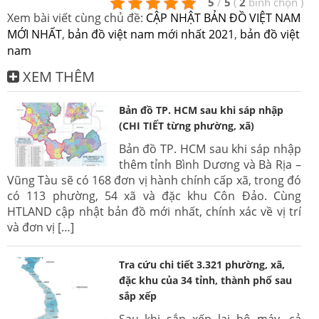
5
/
5
(
2
bình chọn
)
Xem bài viết cùng chủ đề:
CẬP NHẬT BẢN ĐỒ VIỆT NAM
MỚI NHẤT
,
bản đồ việt nam mới nhất 2021
,
bản đồ việt
nam
XEM THÊM
Bản đồ TP. HCM sau khi sáp nhập
(CHI TIẾT từng phường, xã)
Bản đồ TP. HCM sau khi sáp nhập
thêm tỉnh Bình Dương và Bà Rịa –
Vũng Tàu sẽ có 168 đơn vị hành chính cấp xã, trong đó
có 113 phường, 54 xã và đặc khu Côn Đảo. Cùng
HTLAND cập nhật bản đồ mới nhất, chính xác về vị trí
và đơn vị […]
Tra cứu chi tiết 3.321 phường, xã,
đặc khu của 34 tỉnh, thành phố sau
sắp xếp
Sau khi sắp xếp lại bộ máy, cả