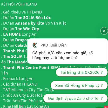
KẾT NỐI VỚI HTLAND
.
Giới thiệu về HTLAND
. Dự án
The SOLIA Bến Lức
. Dự án
Ansana by Kita
Võ Văn Kiệt
. Dự án
The Win City
.
LA HOME
Long An
. Dự án
Dragon Eden Long An
PKD Khải Điền
. Dự án
Celadon City
Tân Phú
.
Thanh Phú Centre Point
Bến Lức
Có phải A/C cần xem báo giá, sổ 
.
The SOLIA
Tây Ninh | Dự án
The AGULA
Trần Anh và Dự
hồng hay vị trí dự án ah?
án
The Meadow
Bình Chánh
.
Thanh Phú Centre Point BIM Land
| Dự án
Solena Bình
Tải Bảng Giá 07.2026 ?
Tân
.
Ecopark Long An
.
Các dự án HTLAND
Xem Sổ Hồng & Pháp Lý ?
.
T&T Millennia City
Cần Giuộc
.
Phúc An City
Đức Hoà
Gửi định vị qua Zalo cho Tôi ?
.
Trần Anh Tân Phú
Long An
.
King Hill Bến Lức
Long An