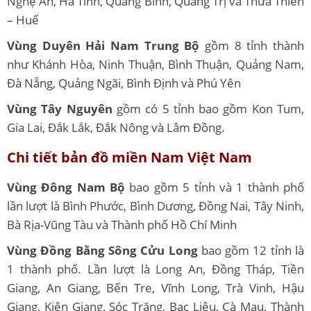
Nghệ An, Hà Tĩnh, Quảng Bình, Quảng Trị và Thừa Thiên
– Huế
Vùng Duyên Hải Nam Trung Bộ
gồm 8 tỉnh thành
như Khánh Hòa, Ninh Thuận, Bình Thuận, Quảng Nam,
Đà Nẵng, Quảng Ngãi, Bình Định và Phú Yên
Vùng Tây Nguyên
gồm có 5 tỉnh bao gồm Kon Tum,
Gia Lai, Đắk Lắk, Đắk Nông và Lâm Đồng.
Chi tiết bản đồ miền Nam Việt Nam
Vùng Đông Nam Bộ
bao gồm 5 tỉnh và 1 thành phố
lần lượt là Bình Phước, Bình Dương, Đồng Nai, Tây Ninh,
Bà Rịa-Vũng Tàu và Thành phố Hồ Chí Minh
Vùng Đồng Bằng Sông Cửu Long
bao gồm 12 tỉnh là
1 thành phố. Lần lượt là Long An, Đồng Tháp, Tiền
Giang, An Giang, Bến Tre, Vĩnh Long, Trà Vinh, Hậu
Giang, Kiên Giang, Sóc Trăng, Bạc Liêu, Cà Mau, Thành