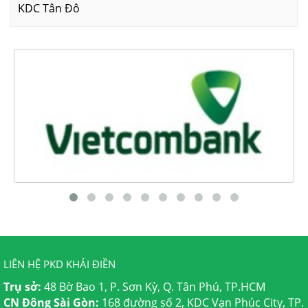
KDC Tân Đô
LIÊN HỆ PKD KHẢI ĐIỀN
Trụ sở:
48 Bờ Bao 1, P. Sơn Kỳ, Q. Tân Phú, TP.HCM
CN Đông Sài Gòn:
168 đường số 2, KDC Vạn Phúc City, TP.