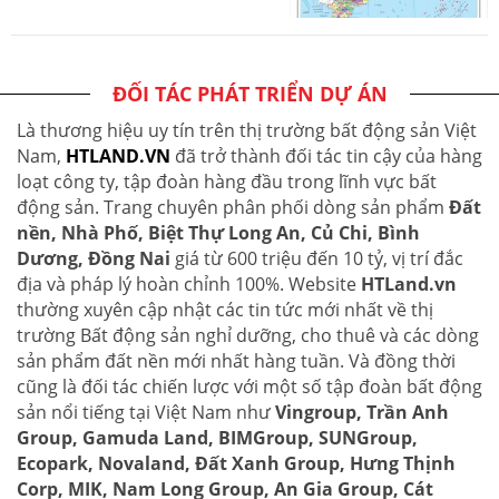
ĐỐI TÁC PHÁT TRIỂN DỰ ÁN
Là thương hiệu uy tín trên thị trường bất động sản Việt
Nam,
HTLAND.VN
đã trở thành đối tác tin cậy của hàng
loạt công ty, tập đoàn hàng đầu trong lĩnh vực bất
động sản. Trang chuyên phân phối dòng sản phẩm
Đất
nền, Nhà Phố, Biệt Thự Long An, Củ Chi, Bình
Dương, Đồng Nai
giá từ 600 triệu đến 10 tỷ, vị trí đắc
địa và pháp lý hoàn chỉnh 100%. Website
HTLand.vn
thường xuyên cập nhật các tin tức mới nhất về thị
trường Bất động sản nghỉ dưỡng, cho thuê và các dòng
sản phẩm đất nền mới nhất hàng tuần. Và đồng thời
cũng là đối tác chiến lược với một số tập đoàn bất động
sản nổi tiếng tại Việt Nam như
Vingroup, Trần Anh
Group, Gamuda Land, BIMGroup, SUNGroup,
Ecopark, Novaland, Đất Xanh Group, Hưng Thịnh
Corp, MIK, Nam Long Group, An Gia Group, Cát