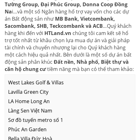
Tường Group, Đại Phúc Group, Donna Coop Đồng
Na
i…và một số Ngân hàng hổ trợ vay vốn cho các dự
án Bất động sản như
MB Bank, Vietcombank,
Sacombank, SHB, Teckcombank và ACB
…Quý khách
hàng khi đến với
HTLand.vn
chúng tôi cam kết sẽ hổ
trợ tốt nhất từ khâu chọn lựa mua dự án và giải pháp
tài chính và chuyển nhượng lại cho Quý khách hàng
một cách hiệu quả nhất. Bên dưới là một số dự án bất
động sản phân khúc
Đất nền, Nhà phố, Biệt thự và
căn hộ chung cư
tiềm năng mà bạn có thể tham khảo:
West Lakes Golf & Villas
Lavilla Green City
LA Home Long An
Làng Sen Việt Nam
Sơ đồ tuyến metro số 1
Phúc An Garden
Bella Villa Đức Hoà