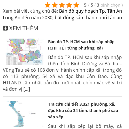
5
/
5
(
3
bình chọn
)
Xem bài viết cùng chủ đề:
Bản đồ quy hoạch Tp. Tân An
Long An đến năm 2030
,
bất động sản thành phố tân an
XEM THÊM
Bản đồ TP. HCM sau khi sáp nhập
(CHI TIẾT từng phường, xã)
Bản đồ TP. HCM sau khi sáp nhập
thêm tỉnh Bình Dương và Bà Rịa –
Vũng Tàu sẽ có 168 đơn vị hành chính cấp xã, trong đó
có 113 phường, 54 xã và đặc khu Côn Đảo. Cùng
HTLAND cập nhật bản đồ mới nhất, chính xác về vị trí
và đơn vị […]
Tra cứu chi tiết 3.321 phường, xã,
đặc khu của 34 tỉnh, thành phố sau
sắp xếp
Sau khi sắp xếp lại bộ máy, cả