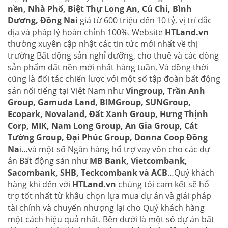
nền, Nhà Phố, Biệt Thự Long An, Củ Chi, Bình
Dương, Đồng Nai
giá từ 600 triệu đến 10 tỷ, vị trí đắc
địa và pháp lý hoàn chỉnh 100%. Website
HTLand.vn
thường xuyên cập nhật các tin tức mới nhất về thị
trường Bất động sản nghỉ dưỡng, cho thuê và các dòng
sản phẩm đất nền mới nhất hàng tuần. Và đồng thời
cũng là đối tác chiến lược với một số tập đoàn bất động
sản nổi tiếng tại Việt Nam như
Vingroup, Trần Anh
Group, Gamuda Land, BIMGroup, SUNGroup,
Ecopark, Novaland, Đất Xanh Group, Hưng Thịnh
Corp, MIK, Nam Long Group, An Gia Group, Cát
Tường Group, Đại Phúc Group, Donna Coop Đồng
Na
i…và một số Ngân hàng hổ trợ vay vốn cho các dự
án Bất động sản như
MB Bank, Vietcombank,
Sacombank, SHB, Teckcombank và ACB
…Quý khách
hàng khi đến với
HTLand.vn
chúng tôi cam kết sẽ hổ
trợ tốt nhất từ khâu chọn lựa mua dự án và giải pháp
tài chính và chuyển nhượng lại cho Quý khách hàng
một cách hiệu quả nhất. Bên dưới là một số dự án bất