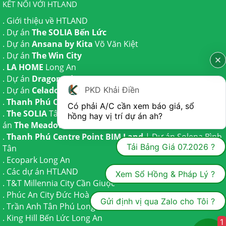
KẾT NỐI VỚI HTLAND
.
Giới thiệu về HTLAND
. Dự án
The SOLIA Bến Lức
. Dự án
Ansana by Kita
Võ Văn Kiệt
. Dự án
The Win City
.
LA HOME
Long An
. Dự án
Dragon Eden Long An
. Dự án
Celadon City
Tân Phú
PKD Khải Điền
.
Thanh Phú Centre Point
Bến Lức
Có phải A/C cần xem báo giá, sổ 
.
The SOLIA
Tây Ninh | Dự án
The AGULA
Trần Anh và Dự
hồng hay vị trí dự án ah?
án
The Meadow
Bình Chánh
.
Thanh Phú Centre Point BIM Land
| Dự án
Solena Bình
Tải Bảng Giá 07.2026 ?
Tân
.
Ecopark Long An
.
Các dự án HTLAND
Xem Sổ Hồng & Pháp Lý ?
.
T&T Millennia City
Cần Giuộc
.
Phúc An City
Đức Hoà
Gửi định vị qua Zalo cho Tôi ?
.
Trần Anh Tân Phú
Long An
.
King Hill Bến Lức
Long An
1