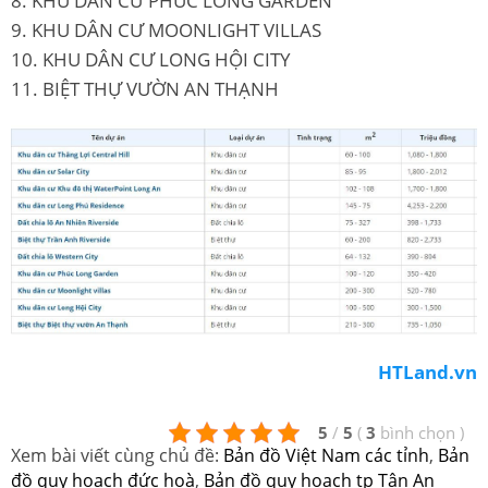
8. KHU DÂN CƯ PHÚC LONG GARDEN
9. KHU DÂN CƯ MOONLIGHT VILLAS
10. KHU DÂN CƯ LONG HỘI CITY
11. BIỆT THỰ VƯỜN AN THẠNH
HTLand.vn
5
/
5
(
3
bình chọn
)
Xem bài viết cùng chủ đề:
Bản đồ Việt Nam các tỉnh
,
Bản
đồ quy hoạch đức hoà
,
Bản đồ quy hoạch tp Tân An