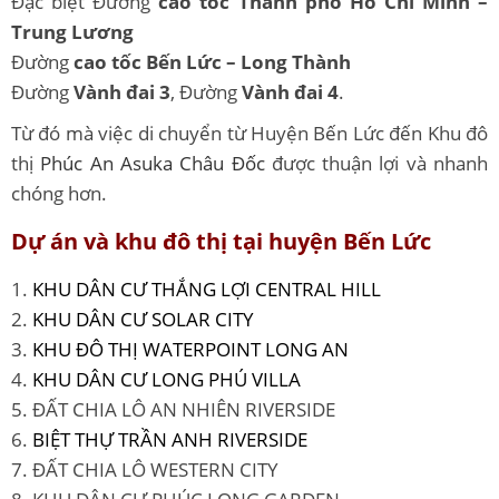
Đặc biệt Đường
cao tốc Thành phố Hồ Chí Minh –
Trung Lương
Đường
cao tốc Bến Lức – Long Thành
Đường
Vành đai 3
, Đường
Vành đai 4
.
Từ đó mà việc di chuyển từ Huyện Bến Lức đến Khu đô
thị
Phúc An Asuka Châu Đốc
được thuận lợi và nhanh
chóng hơn.
Dự án và khu đô thị tại huyện Bến Lức
1.
KHU DÂN CƯ THẮNG LỢI CENTRAL HILL
2.
KHU DÂN CƯ SOLAR CITY
3.
KHU ĐÔ THỊ WATERPOINT LONG AN
4.
KHU DÂN CƯ LONG PHÚ VILLA
5. ĐẤT CHIA LÔ AN NHIÊN RIVERSIDE
6.
BIỆT THỰ TRẦN ANH RIVERSIDE
7. ĐẤT CHIA LÔ WESTERN CITY