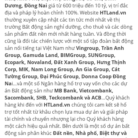
Dương, Đồng Nai
giá từ 600 triệu đến 10 tỷ, vị trí đắc
địa và pháp lý hoàn chỉnh 100%. Website
HTLand.vn
thường xuyên cập nhật các tin tức mới nhất về thị
trường Bất động sản nghỉ dưỡng, cho thuê và các dòng
sản phẩm đất nền mới nhất hàng tuần. Và đồng thời
cũng là đối tác chiến lược với một số tập đoàn bất động
sản nổi tiếng tại Việt Nam như
Vingroup, Trần Anh
Group, Gamuda Land, BIMGroup, SUNGroup,
Ecopark, Novaland, Đất Xanh Group, Hưng Thịnh
Corp, MIK, Nam Long Group, An Gia Group, Cát
Tường Group, Đại Phúc Group, Donna Coop Đồng
Na
i…và một số Ngân hàng hổ trợ vay vốn cho các dự
án Bất động sản như
MB Bank, Vietcombank,
Sacombank, SHB, Teckcombank và ACB
…Quý khách
hàng khi đến với
HTLand.vn
chúng tôi cam kết sẽ hổ
trợ tốt nhất từ khâu chọn lựa mua dự án và giải pháp
tài chính và chuyển nhượng lại cho Quý khách hàng
một cách hiệu quả nhất. Bên dưới là một số dự án bất
động sản phân khúc
Đất nền, Nhà phố, Biệt thự và