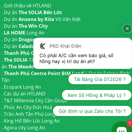
.
Giới thiệu về HTLAND
. Dự án
The SOLIA Bến Lức
. Dự án
Ansana by Kita
Võ Văn Kiệt
. Dự án
The Win City
.
LA HOME
Long An
. Dự án
Dragon Eden Long An
. Dự án
Celadon City
Tân Phú
PKD Khải Điền
.
Thanh Phú Centre Point
Bến Lức
Có phải A/C cần xem báo giá, sổ 
.
The SOLIA
Tây Ninh | Dự án
The AGULA
Trần Anh và Dự
hồng hay vị trí dự án ah?
án
The Meadow
Bình Chánh
.
Thanh Phú Centre Point BIM Land
| Dự án
Solena Bình
Tải Bảng Giá 07.2026 ?
Tân
.
Ecopark Long An
.
Các dự án HTLAND
Xem Sổ Hồng & Pháp Lý ?
.
T&T Millennia City
Cần Giuộc
.
Phúc An City
Đức Hoà
Gửi định vị qua Zalo cho Tôi ?
.
Trần Anh Tân Phú
Long An
.
King Hill Bến Lức
Long An
1
.
Agora city
Long An