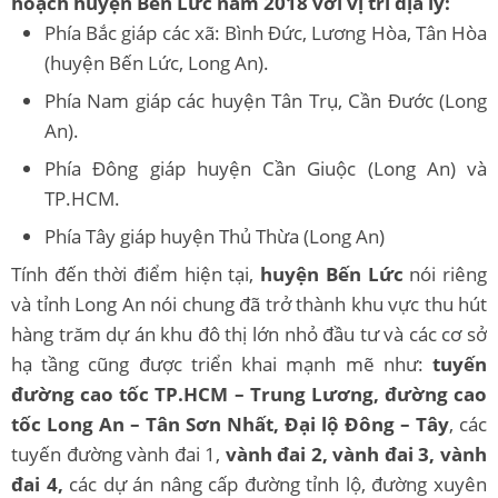
hoạch huyện Bến Lức năm 2018 với vị trí địa lý:
Phía Bắc giáp các xã: Bình Đức, Lương Hòa, Tân Hòa
(huyện Bến Lức, Long An).
Phía Nam giáp các huyện Tân Trụ, Cần Đước (Long
An).
Phía Đông giáp huyện Cần Giuộc (Long An) và
TP.HCM.
Phía Tây giáp huyện Thủ Thừa (Long An)
Tính đến thời điểm hiện tại,
huyện Bến Lức
nói riêng
và tỉnh Long An nói chung đã trở thành khu vực thu hút
hàng trăm dự án khu đô thị lớn nhỏ đầu tư và các cơ sở
hạ tầng cũng được triển khai mạnh mẽ như:
tuyến
đường cao tốc TP.HCM – Trung Lương, đường cao
tốc Long An – Tân Sơn Nhất, Đại lộ Đông – Tây
, các
tuyến đường vành đai 1,
vành đai 2, vành đai 3, vành
đai 4,
các dự án nâng cấp đường tỉnh lộ, đường xuyên