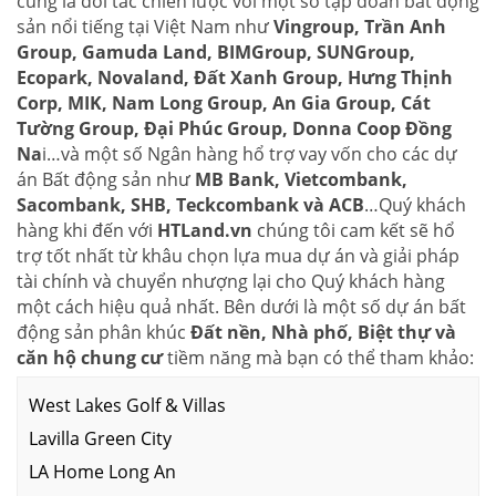
cũng là đối tác chiến lược với một số tập đoàn bất động
sản nổi tiếng tại Việt Nam như
Vingroup, Trần Anh
Group, Gamuda Land, BIMGroup, SUNGroup,
Ecopark, Novaland, Đất Xanh Group, Hưng Thịnh
Corp, MIK, Nam Long Group, An Gia Group, Cát
Tường Group, Đại Phúc Group, Donna Coop Đồng
Na
i…và một số Ngân hàng hổ trợ vay vốn cho các dự
án Bất động sản như
MB Bank, Vietcombank,
Sacombank, SHB, Teckcombank và ACB
…Quý khách
hàng khi đến với
HTLand.vn
chúng tôi cam kết sẽ hổ
trợ tốt nhất từ khâu chọn lựa mua dự án và giải pháp
tài chính và chuyển nhượng lại cho Quý khách hàng
một cách hiệu quả nhất. Bên dưới là một số dự án bất
động sản phân khúc
Đất nền, Nhà phố, Biệt thự và
căn hộ chung cư
tiềm năng mà bạn có thể tham khảo:
West Lakes Golf & Villas
Lavilla Green City
LA Home Long An