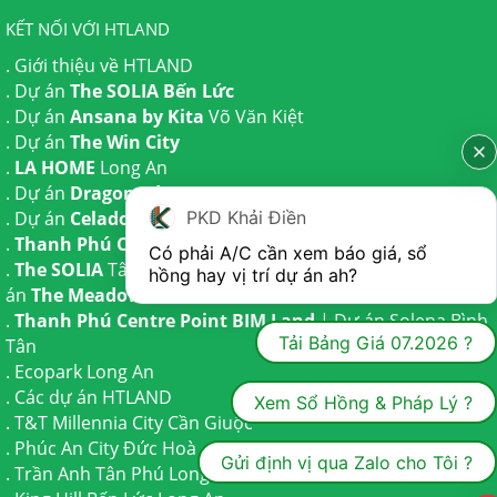
KẾT NỐI VỚI HTLAND
.
Giới thiệu về HTLAND
. Dự án
The SOLIA Bến Lức
. Dự án
Ansana by Kita
Võ Văn Kiệt
. Dự án
The Win City
.
LA HOME
Long An
. Dự án
Dragon Eden Long An
PKD Khải Điền
. Dự án
Celadon City
Tân Phú
.
Thanh Phú Centre Point
Bến Lức
Có phải A/C cần xem báo giá, sổ 
.
The SOLIA
Tây Ninh | Dự án
The AGULA
Trần Anh và Dự
hồng hay vị trí dự án ah?
án
The Meadow
Bình Chánh
.
Thanh Phú Centre Point BIM Land
| Dự án
Solena Bình
Tải Bảng Giá 07.2026 ?
Tân
.
Ecopark Long An
.
Các dự án HTLAND
Xem Sổ Hồng & Pháp Lý ?
.
T&T Millennia City
Cần Giuộc
.
Phúc An City
Đức Hoà
Gửi định vị qua Zalo cho Tôi ?
.
Trần Anh Tân Phú
Long An