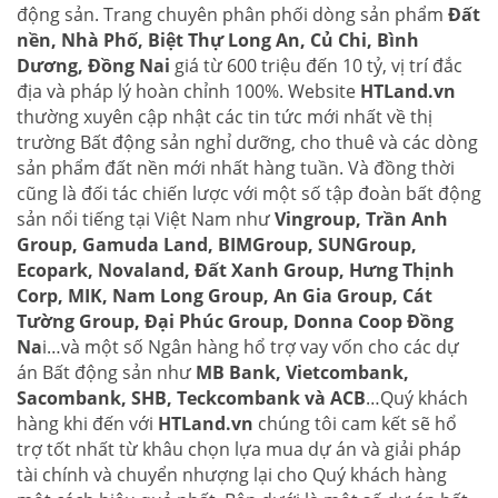
động sản. Trang chuyên phân phối dòng sản phẩm
Đất
nền, Nhà Phố, Biệt Thự Long An, Củ Chi, Bình
Dương, Đồng Nai
giá từ 600 triệu đến 10 tỷ, vị trí đắc
địa và pháp lý hoàn chỉnh 100%. Website
HTLand.vn
thường xuyên cập nhật các tin tức mới nhất về thị
trường Bất động sản nghỉ dưỡng, cho thuê và các dòng
sản phẩm đất nền mới nhất hàng tuần. Và đồng thời
cũng là đối tác chiến lược với một số tập đoàn bất động
sản nổi tiếng tại Việt Nam như
Vingroup, Trần Anh
Group, Gamuda Land, BIMGroup, SUNGroup,
Ecopark, Novaland, Đất Xanh Group, Hưng Thịnh
Corp, MIK, Nam Long Group, An Gia Group, Cát
Tường Group, Đại Phúc Group, Donna Coop Đồng
Na
i…và một số Ngân hàng hổ trợ vay vốn cho các dự
án Bất động sản như
MB Bank, Vietcombank,
Sacombank, SHB, Teckcombank và ACB
…Quý khách
hàng khi đến với
HTLand.vn
chúng tôi cam kết sẽ hổ
trợ tốt nhất từ khâu chọn lựa mua dự án và giải pháp
tài chính và chuyển nhượng lại cho Quý khách hàng