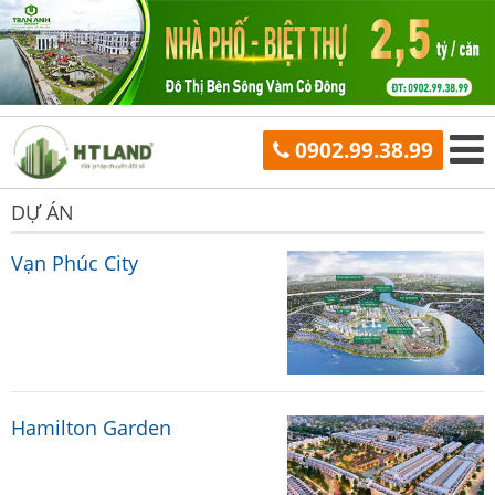
0902.99.38.99
DỰ ÁN
Vạn Phúc City
Hamilton Garden