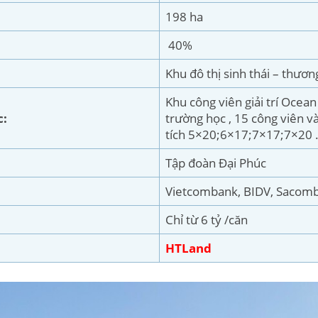
198 ha
40%
Khu đô thị sinh thái – thương
Khu công viên giải trí Ocea
c:
trường học , 15 công viên v
tích 5×20;6×17;7×17;7×20
Tập đoàn Đại Phúc
Vietcombank, BIDV, Sacomba
Chỉ từ 6 tỷ /căn
HTLand