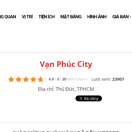
NG QUAN
VỊ TRÍ
TIỆN ÍCH
MẶT BẰNG
HÌNH ẢNH
GIÁ BÁN 
Vạn Phúc City
Lượt xem:
23907
4.8
/
5
(
20
bình chọn
)
Địa chỉ: Thủ Đức, TPHCM