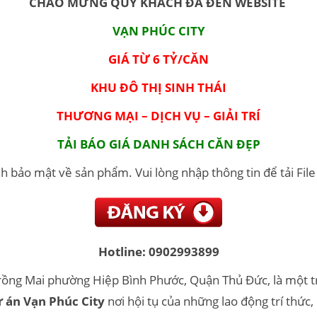
CHÀO MỪNG QUÝ KHÁCH ĐÃ ĐẾN WEBSITE
VẠN PHÚC CITY
GIÁ TỪ 6 TỶ/CĂN
KHU ĐÔ THỊ SINH THÁI
THƯƠNG MẠI – DỊCH VỤ – GIẢI TRÍ
TẢI BÁO GIÁ DANH SÁCH CĂN ĐẸP
h bảo mật về sản phẩm. Vui lòng nhập thông tin để tải Fil
Hotline: 0902993899
Trồng Mai phường Hiệp Bình Phước, Quận Thủ Đức, là một t
 án Vạn Phúc City
nơi hội tụ của những lao động trí thức