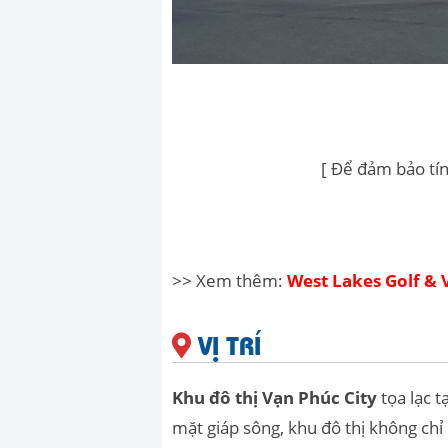
[ Để đảm bảo tín
>> Xem thêm:
West Lakes Golf & V
VỊ TRÍ
Khu đô thị Vạn Phúc City
tọa lạc t
mặt giáp sông, khu đô thị không chỉ