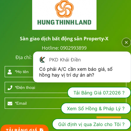
Sàn giao dịch bất động sản Property-X
Hotline: 0902993899
Địa chỉ: 53 Trần Quốc Thảo, P.6, Q.3, TP.HCM
PKD Khải Điền
Có phải A/C cần xem báo giá, sổ 
hồng hay vị trí dự án ah?
Tải Bảng Giá 07.2026 ?
Xem Sổ Hồng & Pháp Lý ?
Gửi định vị qua Zalo cho Tôi ?
TẢI BẢNG GIÁ