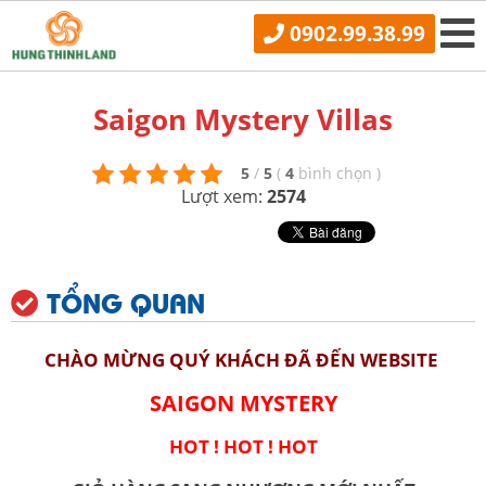
0902.99.38.99
Saigon Mystery Villas
5
/
5
(
4
bình chọn
)
Lượt xem:
2574
TỔNG QUAN
CHÀO MỪNG QUÝ KHÁCH ĐÃ ĐẾN WEBSITE
SAIGON MYSTERY
HOT ! HOT ! HOT