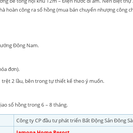
ng bê tông nội khu 12m – Điện nước đi âm. Nền biệt t
 nhà hoàn công ra sổ hồng (mua bán chuyển nhượng công c
 hướng Đông Nam.
hóa đơn).
trệt 2 lầu, bên trong tự thiết kế theo ý muốn.
iao sổ hồng trong 6 – 8 tháng.
Công ty CP đầu tư phát triển Bất Động Sản Đông Sà
Jamona Home Resort