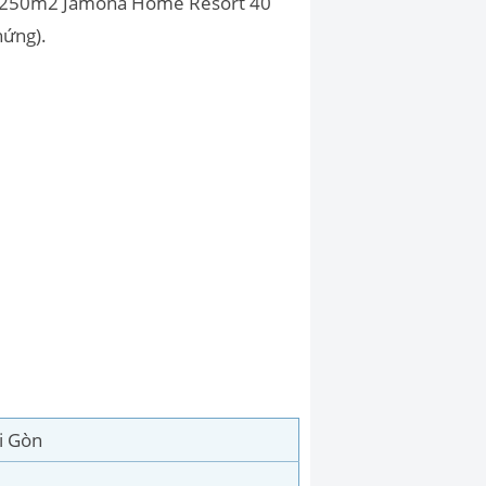
hự 250m2 Jamona Home Resort 40
hứng).
i Gòn