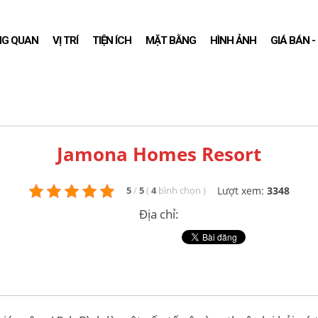
NG QUAN
VỊ TRÍ
TIỆN ÍCH
MẶT BẰNG
HÌNH ẢNH
GIÁ BÁN 
Jamona Homes Resort
Lượt xem:
3348
5
/
5
(
4
bình chọn
)
Địa chỉ: