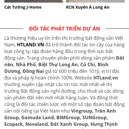
Cát Tường J-Home
KCN Xuyên Á Long An
ĐỐI TÁC PHÁT TRIỂN DỰ ÁN
Là thương hiệu uy tín trên thị trường bất động sản Việt
Nam,
HTLAND.VN
đã trở thành đối tác tin cậy của hàng
loạt công ty, tập đoàn hàng đầu trong lĩnh vực bất
động sản. Trang chuyên phân phối dòng sản phẩm
Đất
nền, Nhà Phố, Biệt Thự Long An, Củ Chi, Bình
Dương, Đồng Nai
giá từ 600 triệu đến 10 tỷ, vị trí đắc
địa và pháp lý hoàn chỉnh 100%. Website
HTLand.vn
thường xuyên cập nhật các tin tức mới nhất về thị
trường Bất động sản nghỉ dưỡng, cho thuê và các dòng
sản phẩm đất nền mới nhất hàng tuần. Và đồng thời
cũng là đối tác chiến lược với một số tập đoàn bất động
sản nổi tiếng tại Việt Nam như
Vingroup, Trần Anh
Group, Gamuda Land, BIMGroup, SUNGroup,
Ecopark, Novaland, Đất Xanh Group, Hưng Thịnh