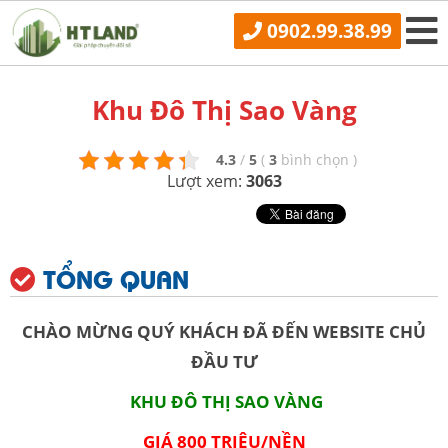
0902.99.38.99
Khu Đô Thị Sao Vàng
4.3
/
5
(
3
bình chọn
)
Lượt xem:
3063
TỔNG QUAN
CHÀO MỪNG QUÝ KHÁCH ĐÃ ĐẾN WEBSITE CHỦ
ĐẦU TƯ
KHU ĐÔ THỊ SAO VÀNG
GIÁ 800 TRIỆU/NỀN