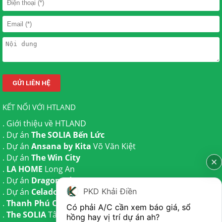
KẾT NỐI VỚI HTLAND
.
Giới thiệu về HTLAND
. Dự án
The SOLIA Bến Lức
. Dự án
Ansana by Kita
Võ Văn Kiệt
. Dự án
The Win City
.
LA HOME
Long An
. Dự án
Dragon Eden Long An
. Dự án
Celadon City
Tân Phú
PKD Khải Điền
.
Thanh Phú Centre Point
Bến Lức
Có phải A/C cần xem báo giá, sổ 
.
The SOLIA
Tây Ninh | Dự án
The AGULA
Trần Anh và Dự
hồng hay vị trí dự án ah?