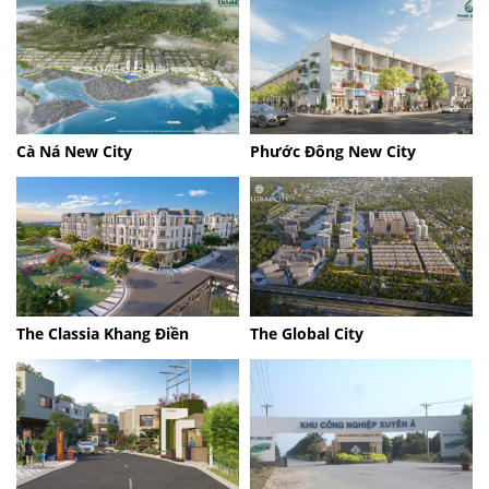
Cà Ná New City
Phước Đông New City
The Classia Khang Điền
The Global City