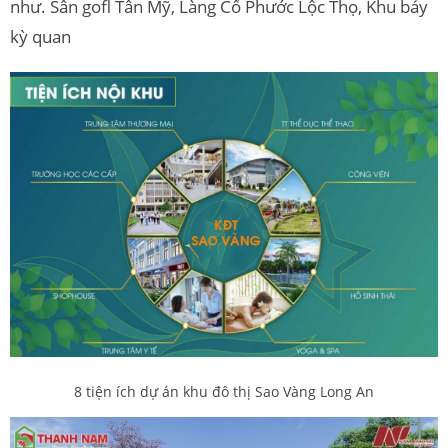
như. Sân gofl Tân Mỹ, Làng Cổ Phước Lộc Thọ, Khu bảy
kỳ quan
8 tiện ích dự án khu đô thị Sao Vàng Long An