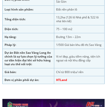
Sài Gòn
Loại hình sản phẩm:
Đất nền phân lô
13,2ha (126 lô Nhà phố & 522 lô
Tổng diện tích:
nhà liên kề)
Diện tích:
75 – 100 m2
Hạ tầng:
Đường 13m – 22m
Pháp lý:
1/500 Giá bán khu đô thị Sao Vàng
Dự án Đất nền Sao Vàng Long An
chính là sự lựa chọn lý tưởng của
Vị trí đẹp, giàu tiềm năng, tiện ích
cư dân hiện đại khi sở hữu hàng
ngoại và nội khu đẳng cấp
loạt ưu thế nổi trội:
Giá bán:
Chỉ từ 800 triệu/ nền
Đơn vị phân phối dự án:
HTLand