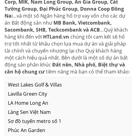
Corp, MIK, Nam Long Group, An Gia Group, Cát
Tường Group, Đại Phúc Group, Donna Coop Đồng
Na
i…và một số Ngân hàng hổ trợ vay vốn cho các dự
án Bất động sản như
MB Bank, Vietcombank,
Sacombank, SHB, Teckcombank và ACB
…Quý khách
hàng khi đến với
HTLand.vn
chúng tôi cam kết sẽ hổ
trợ tốt nhất từ khâu chọn lựa mua dự án và giải pháp
tài chính và chuyển nhượng lại cho Quý khách hàng
một cách hiệu quả nhất. Bên dưới là một số dự án bất
động sản phân khúc
Đất nền, Nhà phố, Biệt thự và
căn hộ chung cư
tiềm năng mà bạn có thể tham khảo:
West Lakes Golf & Villas
Lavilla Green City
LA Home Long An
Làng Sen Việt Nam
Sơ đồ tuyến metro số 1
Phúc An Garden