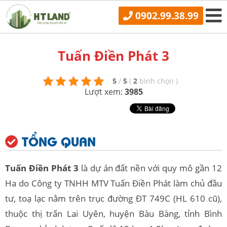
0902.99.38.99
Tuấn Điền Phát 3
5
/
5
(
2
bình chọn
)
Lượt xem:
3985
TỔNG QUAN
Tuấn Điền Phát 3
là dự án đất nền với quy mô gần 12
Ha do Công ty TNHH MTV Tuấn Điền Phát làm chủ đầu
tư, toạ lạc nằm trên trục đường ĐT 749C (HL 610 cũ),
thuộc thị trấn Lai Uyên, huyện Bàu Bàng, tỉnh Bình