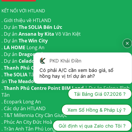
KẾT NỐI VỚI HTLAND
.
Giới thiệu về HTLAND
. Dự án
The SOLIA Bến Lức
. Dự án
Ansana by Kita
Võ Văn Kiệt
. Dự án
The Win City
.
LA HOME
Long An
. Dự án
Dragon Eden Long An
. Dự án
Celadon City
Tân Phú
PKD Khải Điền
.
Thanh Phú Centre Point
Bến Lức
Có phải A/C cần xem báo giá, sổ 
.
The SOLIA
Tây Ninh | Dự án
The AGULA
Trần Anh và Dự
hồng hay vị trí dự án ah?
án
The Meadow
Bình Chánh
.
Thanh Phú Centre Point BIM Land
| Dự án
Solena Bình
Tải Bảng Giá 07.2026 ?
Tân
.
Ecopark Long An
.
Các dự án HTLAND
Xem Sổ Hồng & Pháp Lý ?
.
T&T Millennia City
Cần Giuộc
.
Phúc An City
Đức Hoà
Gửi định vị qua Zalo cho Tôi ?
.
Trần Anh Tân Phú
Long An