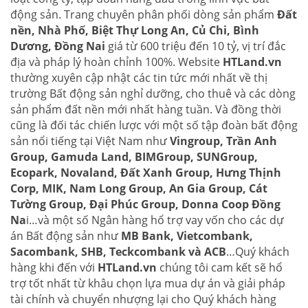
động sản. Trang chuyên phân phối dòng sản phẩm
Đất
nền, Nhà Phố, Biệt Thự Long An, Củ Chi, Bình
Dương, Đồng Nai
giá từ 600 triệu đến 10 tỷ, vị trí đắc
địa và pháp lý hoàn chỉnh 100%. Website
HTLand.vn
thường xuyên cập nhật các tin tức mới nhất về thị
trường Bất động sản nghỉ dưỡng, cho thuê và các dòng
sản phẩm đất nền mới nhất hàng tuần. Và đồng thời
cũng là đối tác chiến lược với một số tập đoàn bất động
sản nổi tiếng tại Việt Nam như
Vingroup, Trần Anh
Group, Gamuda Land, BIMGroup, SUNGroup,
Ecopark, Novaland, Đất Xanh Group, Hưng Thịnh
Corp, MIK, Nam Long Group, An Gia Group, Cát
Tường Group, Đại Phúc Group, Donna Coop Đồng
Na
i…và một số Ngân hàng hổ trợ vay vốn cho các dự
án Bất động sản như
MB Bank, Vietcombank,
Sacombank, SHB, Teckcombank và ACB
…Quý khách
hàng khi đến với
HTLand.vn
chúng tôi cam kết sẽ hổ
trợ tốt nhất từ khâu chọn lựa mua dự án và giải pháp
tài chính và chuyển nhượng lại cho Quý khách hàng