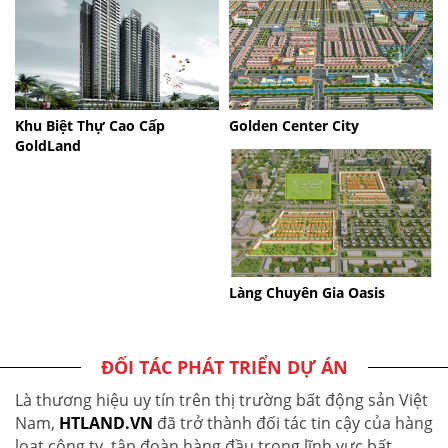
Khu Biệt Thự Cao Cấp
Golden Center City
GoldLand
Làng Chuyên Gia Oasis
ĐỐI TÁC PHÁT TRIỂN DỰ ÁN
Là thương hiệu uy tín trên thị trường bất động sản Việt
Nam,
HTLAND.VN
đã trở thành đối tác tin cậy của hàng
loạt công ty, tập đoàn hàng đầu trong lĩnh vực bất