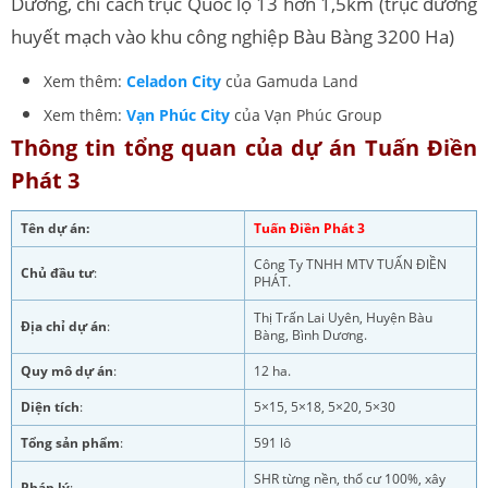
Dương, chỉ cách trục Quốc lộ 13 hơn 1,5km (trục đường
huyết mạch vào khu công nghiệp Bàu Bàng 3200 Ha)
Xem thêm:
Celadon City
của Gamuda Land
Xem thêm:
Vạn Phúc City
của Vạn Phúc Group
Thông tin tổng quan của dự án Tuấn Điền
Phát 3
Tên dự án:
Tuấn Điền Phát 3
Công Ty TNHH MTV TUẤN ĐIỀN
Chủ đầu tư
:
PHÁT.
Thị Trấn Lai Uyên, Huyện Bàu
Địa chỉ dự án
:
Bàng, Bình Dương.
Quy mô dự án
:
12 ha.
Diện tích
:
5×15, 5×18, 5×20, 5×30
Tổng sản phẩm
:
591 lô
SHR từng nền, thổ cư 100%, xây
Pháp lý
: