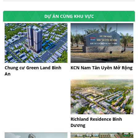
DỰ ÁN CÙNG KHU VỰC
Chung cư Green Land Bình
KCN Nam Tân Uyên Mở Rộng
An
Richland Residence Bình
Dương