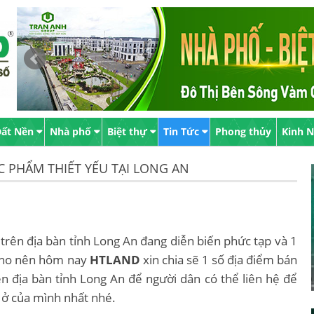
ất Nền
Nhà phố
Biệt thự
Tin Tức
Phong thủy
Kinh 
 PHẨM THIẾT YẾU TẠI LONG AN
trên địa bàn tỉnh Long An đang diễn biến phức tạp và 1
 Cho nên hôm nay
HTLAND
xin chia sẽ 1 số địa điểm bán
n địa bàn tỉnh Long An để người dân có thể liên hệ để
ở của mình nhất nhé.