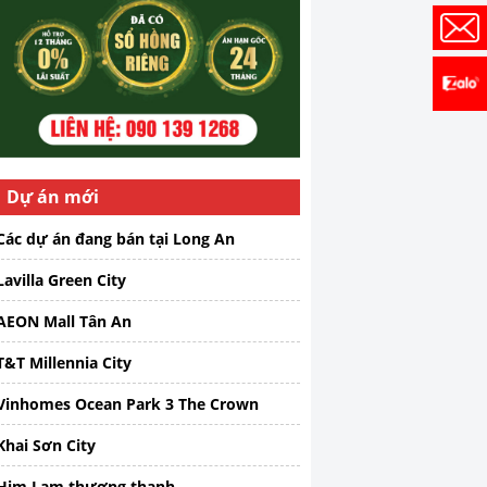
Dự án mới
Các dự án đang bán tại Long An
Lavilla Green City
AEON Mall Tân An
T&T Millennia City
Vinhomes Ocean Park 3 The Crown
Khai Sơn City
Him Lam thượng thanh