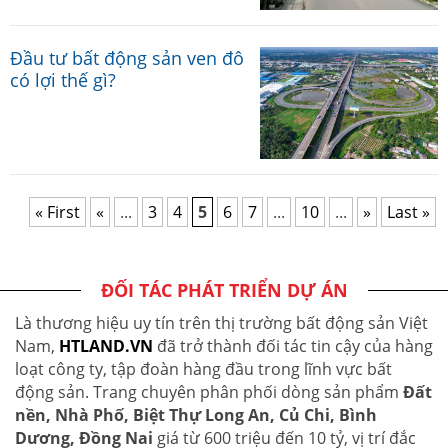
Đầu tư bất động sản ven đô
có lợi thế gì?
« First
«
...
3
4
5
6
7
...
10
...
»
Last »
ĐỐI TÁC PHÁT TRIỂN DỰ ÁN
Là thương hiệu uy tín trên thị trường bất động sản Việt
Nam,
HTLAND.VN
đã trở thành đối tác tin cậy của hàng
loạt công ty, tập đoàn hàng đầu trong lĩnh vực bất
động sản. Trang chuyên phân phối dòng sản phẩm
Đất
nền, Nhà Phố, Biệt Thự Long An, Củ Chi, Bình
Dương, Đồng Nai
giá từ 600 triệu đến 10 tỷ, vị trí đắc