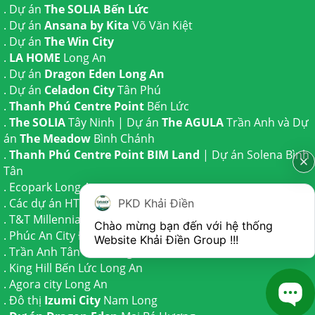
. Dự án
The SOLIA Bến Lức
. Dự án
Ansana by Kita
Võ Văn Kiệt
. Dự án
The Win City
.
LA HOME
Long An
. Dự án
Dragon Eden Long An
. Dự án
Celadon City
Tân Phú
.
Thanh Phú Centre Point
Bến Lức
.
The SOLIA
Tây Ninh | Dự án
The AGULA
Trần Anh và Dự
án
The Meadow
Bình Chánh
.
Thanh Phú Centre Point BIM Land
| Dự án
Solena Bình
Tân
.
Ecopark Long An
.
Các dự án HTLAND
PKD Khải Điền
.
T&T Millennia City
Cần Giuộc
Chào mừng bạn đến với hệ thống 
.
Phúc An City
Đức Hoà
Website Khải Điền Group !!!
.
Trần Anh Tân Phú
Long An
.
King Hill Bến Lức
Long An
1
.
Agora city
Long An
. Đô thị
Izumi City
Nam Long