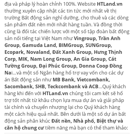
địa và pháp lý hoàn chỉnh 100%. Website
HTLand.vn
thường xuyên cập nhật các tin tức mới nhất về thị
trường Bất động sản nghỉ dưỡng, cho thuê và các dòng
sản phẩm đất nền mới nhất hàng tuần. Và đồng thời
cũng là đối tác chiến lược với một số tập đoàn bất động
sản nổi tiếng tại Việt Nam như
Vingroup, Trần Anh
Group, Gamuda Land, BIMGroup, SUNGroup,
Ecopark, Novaland, Đất Xanh Group, Hưng Thịnh
Corp, MIK, Nam Long Group, An Gia Group, Cát
Tường Group, Đại Phúc Group, Donna Coop Đồng
Na
i…và một số Ngân hàng hổ trợ vay vốn cho các dự
án Bất động sản như
MB Bank, Vietcombank,
Sacombank, SHB, Teckcombank và ACB
…Quý khách
hàng khi đến với
HTLand.vn
chúng tôi cam kết sẽ hổ
trợ tốt nhất từ khâu chọn lựa mua dự án và giải pháp
tài chính và chuyển nhượng lại cho Quý khách hàng
một cách hiệu quả nhất. Bên dưới là một số dự án bất
động sản phân khúc
Đất nền, Nhà phố, Biệt thự và
căn hộ chung cư
tiềm năng mà bạn có thể tham khảo: