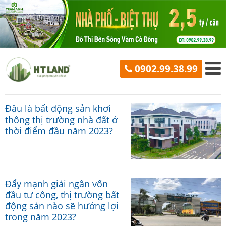
0902.99.38.99
Đâu là bất động sản khơi
thông thị trường nhà đất ở
thời điểm đầu năm 2023?
Đẩy mạnh giải ngân vốn
đầu tư công, thị trường bất
động sản nào sẽ hưởng lợi
trong năm 2023?