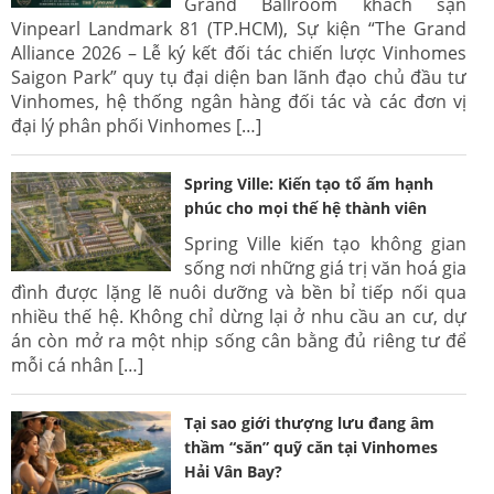
Grand Ballroom khách sạn
Vinpearl Landmark 81 (TP.HCM), Sự kiện “The Grand
Alliance 2026 – Lễ ký kết đối tác chiến lược Vinhomes
Saigon Park” quy tụ đại diện ban lãnh đạo chủ đầu tư
Vinhomes, hệ thống ngân hàng đối tác và các đơn vị
đại lý phân phối Vinhomes […]
Spring Ville: Kiến tạo tổ ấm hạnh
phúc cho mọi thế hệ thành viên
Spring Ville kiến tạo không gian
sống nơi những giá trị văn hoá gia
đình được lặng lẽ nuôi dưỡng và bền bỉ tiếp nối qua
nhiều thế hệ. Không chỉ dừng lại ở nhu cầu an cư, dự
án còn mở ra một nhịp sống cân bằng đủ riêng tư để
mỗi cá nhân […]
Tại sao giới thượng lưu đang âm
thầm “săn” quỹ căn tại Vinhomes
Hải Vân Bay?