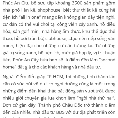
Phúc An Citu bộ sưu tập khoảng 3500 sản phẩm gồm
nhà phố liên kế, shophouse, biệt thự thiết kế cùng hệ
tiện ích “all in one” mang đến không gian đầy tiện nghi,
cư dân có thể vui chơi tại công viên cây xanh, hồ điều
hòa, sân golf mini, nhà hàng ẩm thực, khu thể dục thể
thao, hồ bơi tràn bờ, clubhouse,…tạo nên nếp sống văn
minh, hiện đại cho những cư dân tương lai. Từ những
giá trị sống xanh, hệ tiện ích, mức giá hợp lý, vị trí thuận
tiện, Phúc An City hứa hẹn sẽ là điểm đến làm “second
home” đắt giá cho các khách hàng và nhà đầu tư.
Ngoài điểm đến giáp TP.HCM, thì những tình thành lân
cận có sức hút về du lịch nghỉ dưỡng cũng là một trong
những điểm đến khai thác bất động sản vượt trội, được
nhiều giới chuyên gia lựa chọn làm “ngôi nhà thứ hai”.
Đơn cử gần đây, Thành phố Châu Đốc trở thành điểm
đến của nhiều nhà đầu tư BĐS với dư địa phát triển còn