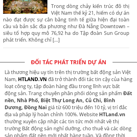
Trong dòng chảy kiến trúc đô thị
Việt Nam thế kỷ 21, hiếm có dự án
nào đạt được sự cân bằng tinh tế giữa hiện đại toàn
cầu và bản sắc địa phương như Đà Nẵng Downtown –
siêu tổ hợp quy mô 76,92 ha do Tập đoàn Sun Group
phát triển. Không chỉ […]
ĐỐI TÁC PHÁT TRIỂN DỰ ÁN
Là thương hiệu uy tín trên thị trường bất động sản Việt
Nam,
HTLAND.VN
đã trở thành đối tác tin cậy của hàng
loạt công ty, tập đoàn hàng đầu trong lĩnh vực bất
động sản. Trang chuyên phân phối dòng sản phẩm
Đất
nền, Nhà Phố, Biệt Thự Long An, Củ Chi, Bình
Dương, Đồng Nai
giá từ 600 triệu đến 10 tỷ, vị trí đắc
địa và pháp lý hoàn chỉnh 100%. Website
HTLand.vn
thường xuyên cập nhật các tin tức mới nhất về thị
trường Bất động sản nghỉ dưỡng, cho thuê và các dòng
sản phẩm đất nền mới nhất hàng tuần. Và đồng thời