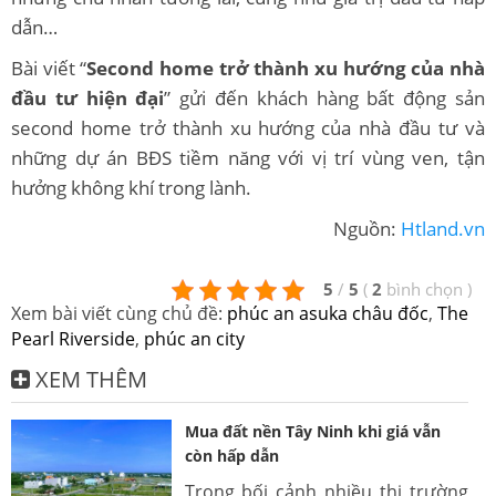
dẫn…
Bài viết “
Second home trở thành xu hướng của nhà
đầu tư hiện đại
” gửi đến khách hàng bất động sản
second home trở thành xu hướng của nhà đầu tư và
những dự án BĐS tiềm năng với vị trí vùng ven, tận
hưởng không khí trong lành.
Nguồn:
Htland.vn
5
/
5
(
2
bình chọn
)
Xem bài viết cùng chủ đề:
phúc an asuka châu đốc
,
The
Pearl Riverside
,
phúc an city
XEM THÊM
Mua đất nền Tây Ninh khi giá vẫn
còn hấp dẫn
Trong bối cảnh nhiều thị trường