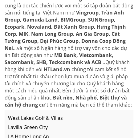
cũng là đối tác chiến lược với một số tập đoàn bất động
sản nổi tiếng tại Việt Nam như
Vingroup, Trần Anh
Group, Gamuda Land, BIMGroup, SUNGroup,
Ecopark, Novaland, Đất Xanh Group, Hưng Thịnh
Corp, MIK, Nam Long Group, An Gia Group, Cát
Tường Group, Đại Phúc Group, Donna Coop Đồng
Na
i…và một số Ngân hàng hổ trợ vay vốn cho các dự
án Bất động sản như
MB Bank, Vietcombank,
Sacombank, SHB, Teckcombank và ACB
…Quý khách
hàng khi đến với
HTLand.vn
chúng tôi cam kết sẽ hổ
trợ tốt nhất từ khâu chọn lựa mua dự án và giải pháp
tài chính và chuyển nhượng lại cho Quý khách hàng
một cách hiệu quả nhất. Bên dưới là một số dự án bất
động sản phân khúc
Đất nền, Nhà phố, Biệt thự và
căn hộ chung cư
tiềm năng mà bạn có thể tham khảo:
West Lakes Golf & Villas
Lavilla Green City
LA Home Long An