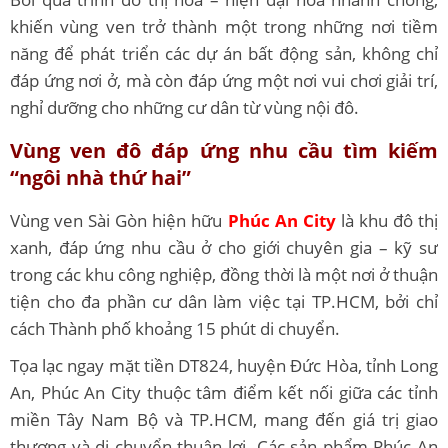
khiến vùng ven trở thành một trong những nơi tiềm
năng để phát triển các dự án bất động sản, không chỉ
đáp ứng nơi ở, mà còn đáp ứng một nơi vui chơi giải trí,
nghỉ dưỡng cho những cư dân từ vùng nội đô.
Vùng ven đô đáp ứng nhu cầu tìm kiếm
“ngôi nhà thứ hai”
Vùng ven Sài Gòn hiện hữu
Phúc An City
là khu đô thị
xanh, đáp ứng nhu cầu ở cho giới chuyên gia – kỹ sư
trong các khu công nghiệp, đồng thời là một nơi ở thuận
tiện cho đa phần cư dân làm việc tại TP.HCM, bởi chỉ
cách Thành phố khoảng 15 phút di chuyển.
Tọa lạc ngay mặt tiền DT824, huyện Đức Hòa, tỉnh Long
An, Phúc An City thuộc tâm điểm kết nối giữa các tỉnh
miền Tây Nam Bộ và TP.HCM, mang đến giá trị giao
thương và di chuyển thuận lợi. Các sản phẩm Phúc An