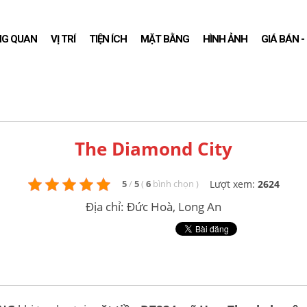
NG QUAN
VỊ TRÍ
TIỆN ÍCH
MẶT BẰNG
HÌNH ẢNH
GIÁ BÁN 
The Diamond City
Lượt xem:
2624
5
/
5
(
6
bình chọn
)
Địa chỉ: Đức Hoà, Long An