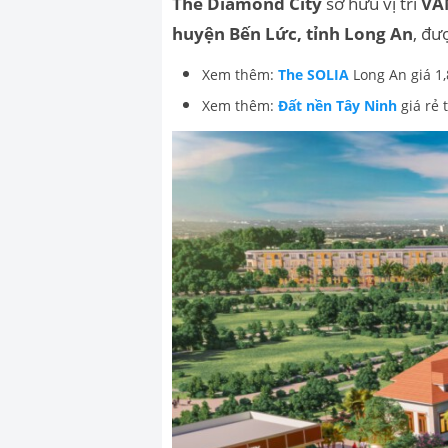
The Diamond City
sở hữu vị trí
VÀ
huyện Bến Lức, tỉnh Long An
, đư
Xem thêm:
The SOLIA
Long An giá 1
Xem thêm:
Đất nền Tây Ninh
giá rẻ 