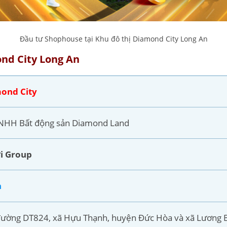
Đầu tư Shophouse tại Khu đô thị Diamond City Long An
nd City Long An
ond City
TNHH Bất động sản Diamond Land
i Group
n
đường DT824, xã Hựu Thạnh, huyện Đức Hòa và xã Lương B