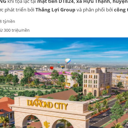
NG
khi tọa lạc tại
mặt tiền DT824, xã Hựu Thạnh, huyệ
ợc phát triển bởi
Thắng Lợi Group
và phân phối bởi
công 
,8 tỷ/nền
từ 300 triệu/nền