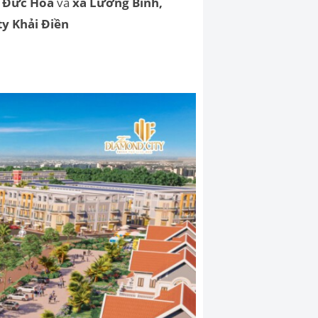
n Đức Hòa
và
xã Lương Bình,
ty Khải Điền