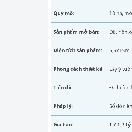
Quy mô
:
10 ha, mở
Sản phẩm mở bán
:
Đất nền x
Diện tích sản phẩm
:
5,5x15m,
Phong cách thiết kế
:
Lấy ý tưở
Tiến độ
:
Đã hoàn 
Pháp lý
:
Sổ đỏ riê
Giá bán
:
Từ 1,7 tỷ