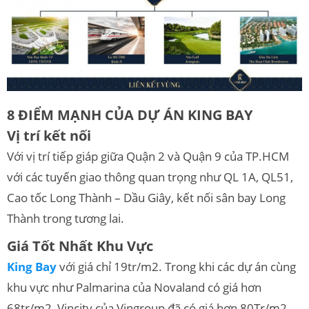
8 ĐIỂM MẠNH CỦA DỰ ÁN KING BAY
Vị trí kết nối
Với vị trí tiếp giáp giữa Quận 2 và Quận 9 của TP.HCM
với các tuyến giao thông quan trọng như QL 1A, QL51,
Cao tốc Long Thành – Dầu Giây, kết nối sân bay Long
Thành trong tương lai.
Giá Tốt Nhất Khu Vực
King Bay
với giá chỉ 19tr/m2. Trong khi các dự án cùng
khu vực như Palmarina của Novaland có giá hơn
68tr/m2, Vincity của Vingroup đã có giá hơn 80Tr/m2.