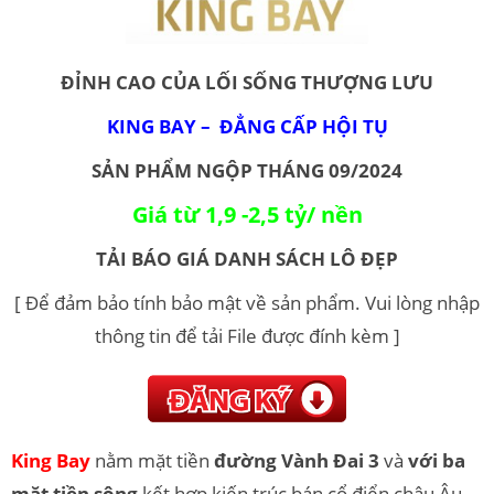
ĐỈNH CAO CỦA LỐI SỐNG THƯỢNG LƯU
KING BAY – ĐẲNG CẤP HỘI TỤ
SẢN PHẨM NGỘP THÁNG 09/2024
Giá từ 1,9 -2,5 tỷ/ nền
TẢI BÁO GIÁ DANH SÁCH LÔ ĐẸP
[ Để đảm bảo tính bảo mật về sản phẩm. Vui lòng nhập
thông tin để tải File được đính kèm ]
King Bay
nằm mặt tiền
đường Vành Đai 3
và
với ba
mặt tiền sông
kết hợp kiến trúc bán cổ điển châu Âu