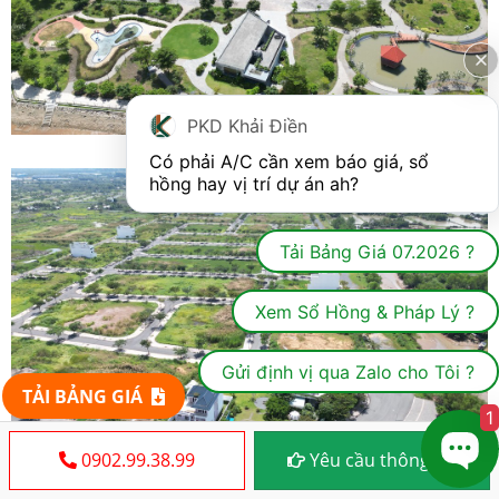
PKD Khải Điền
Có phải A/C cần xem báo giá, sổ 
hồng hay vị trí dự án ah?
Tải Bảng Giá 07.2026 ?
Xem Sổ Hồng & Pháp Lý ?
Gửi định vị qua Zalo cho Tôi ?
TẢI BẢNG GIÁ
1
0902.99.38.99
Yêu cầu thông tin