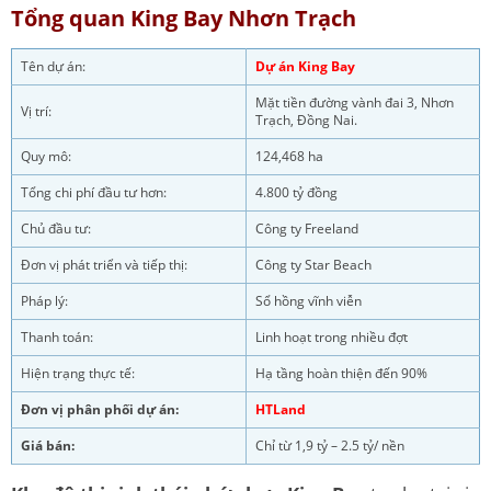
Tổng quan King Bay Nhơn Trạch
Tên dự án:
Dự án King Bay
Mặt tiền đường vành đai 3, Nhơn
Vị trí:
Trạch, Đồng Nai.
Quy mô:
124,468 ha
Tổng chi phí đầu tư hơn:
4.800 tỷ đồng
Chủ đầu tư:
Công ty Freeland
Đơn vị phát triển và tiếp thị:
Công ty Star Beach
Pháp lý:
Sổ hồng vĩnh viễn
Thanh toán:
Linh hoạt trong nhiều đợt
Hiện trạng thực tế:
Hạ tầng hoàn thiện đến 90%
Đơn vị phân phối dự án:
HTLand
Giá bán:
Chỉ từ 1,9 tỷ – 2.5 tỷ/ nền