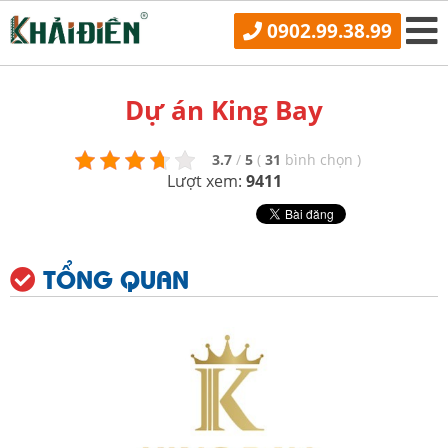
0902.99.38.99
Dự án King Bay
3.7
/
5
(
31
bình chọn
)
Lượt xem:
9411
TỔNG QUAN