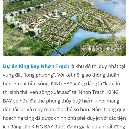
Dự án King Bay Nhơn Trạch
là khu đô thị duy nhất tại
vùng đất “long phượng”. Với kết nối giao thông thuận
tiện, 3 mặt tiền sông, KING BAY xứng đáng là “khu đô
thị sinh thái ven sông xuất sắc” tại Nhơn Trạch. KING
BAY sở hữu địa thế phong thủy quý hiếm – nơi mang
đến tài lộc và may mắn cho chủ sở hữu. Nằm trong quy
hoạch hạ tầng đã được chính phủ phê duyệt với các tiện
ích đẳng cấp KING BAY được đánh giá là dự án bất động