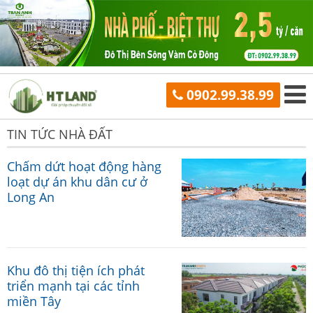
0902.99.38.99
TIN TỨC NHÀ ĐẤT
Chấm dứt hoạt động hàng
loạt dự án khu dân cư ở
Long An
Khu đô thị tiện ích phát
triển mạnh tại các tỉnh
miền Tây