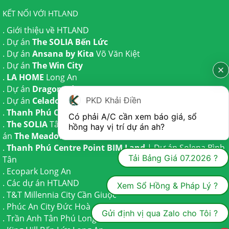
KẾT NỐI VỚI HTLAND
.
Giới thiệu về HTLAND
. Dự án
The SOLIA Bến Lức
. Dự án
Ansana by Kita
Võ Văn Kiệt
. Dự án
The Win City
.
LA HOME
Long An
. Dự án
Dragon Eden Long An
PKD Khải Điền
. Dự án
Celadon City
Tân Phú
.
Thanh Phú Centre Point
Bến Lức
Có phải A/C cần xem báo giá, sổ 
.
The SOLIA
Tây Ninh | Dự án
The AGULA
Trần Anh và Dự
hồng hay vị trí dự án ah?
án
The Meadow
Bình Chánh
.
Thanh Phú Centre Point BIM Land
| Dự án
Solena Bình
Tải Bảng Giá 07.2026 ?
Tân
.
Ecopark Long An
.
Các dự án HTLAND
Xem Sổ Hồng & Pháp Lý ?
.
T&T Millennia City
Cần Giuộc
.
Phúc An City
Đức Hoà
Gửi định vị qua Zalo cho Tôi ?
.
Trần Anh Tân Phú
Long An