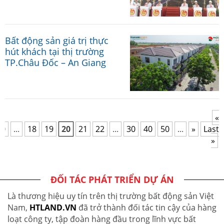
Bất động sản giá trị thực
hút khách tại thị trường
TP.Châu Đốc – An Giang
«
10
...
18
19
20
21
22
...
30
40
50
...
»
Last
»
ĐỐI TÁC PHÁT TRIỂN DỰ ÁN
Là thương hiệu uy tín trên thị trường bất động sản Việt
Nam,
HTLAND.VN
đã trở thành đối tác tin cậy của hàng
loạt công ty, tập đoàn hàng đầu trong lĩnh vực bất