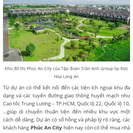
Khu đô thị Phúc An City của Tập đoàn Trần Anh Group tại Đức
Hòa Long An
Từ dự án có thể kết nối đến các tiện ích ngoại khu đa
dạng và các tuyến đường giao thông huyết mạch như
Cao tốc Trung Lương – TP.HCM, Quốc lộ 22, Quốc lộ 10,
…giúp di chuyển thuận tiện đến nhiều khu vực một
cách dễ dàng. Dự án có sổ hồng và pháp lý rõ ràng, các
khách hàng
Phúc An City
hiện nay còn có thể mua nhà