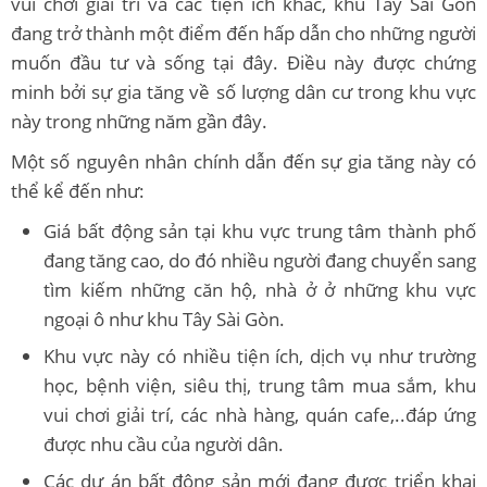
vui chơi giải trí và các tiện ích khác, khu Tây Sài Gòn
đang trở thành một điểm đến hấp dẫn cho những người
muốn đầu tư và sống tại đây.
Điều này được chứng
minh bởi sự gia tăng về số lượng dân cư trong khu vực
này trong những năm gần đây.
Một số nguyên nhân chính dẫn đến sự gia tăng này có
thể kể đến như:
Giá bất động sản tại khu vực trung tâm thành phố
đang tăng cao, do đó nhiều người đang chuyển sang
tìm kiếm những căn hộ, nhà ở ở những khu vực
ngoại ô như khu Tây Sài Gòn.
Khu vực này có nhiều tiện ích, dịch vụ như trường
học, bệnh viện, siêu thị, trung tâm mua sắm, khu
vui chơi giải trí, các nhà hàng, quán cafe,..đáp ứng
được nhu cầu của người dân.
Các dự án bất động sản mới đang được triển khai