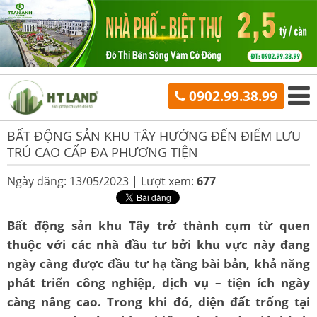
0902.99.38.99
BẤT ĐỘNG SẢN KHU TÂY HƯỚNG ĐẾN ĐIỂM LƯU
TRÚ CAO CẤP ĐA PHƯƠNG TIỆN
Ngày đăng: 13/05/2023 |
Lượt xem:
677
Bất động sản khu Tây trở thành cụm từ quen
thuộc với các nhà đầu tư bởi khu vực này đang
ngày càng được đầu tư hạ tầng bài bản, khả năng
phát triển công nghiệp, dịch vụ – tiện ích ngày
càng nâng cao. Trong khi đó, diện đất trống tại