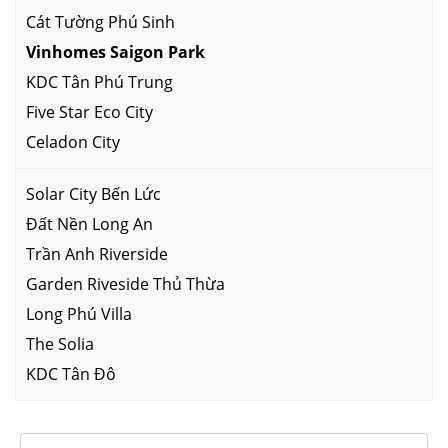
Cát Tường Phú Sinh
Vinhomes Saigon Park
KDC Tân Phú Trung
Five Star Eco City
Celadon City
Solar City Bến Lức
Đất Nền Long An
Trần Anh Riverside
Garden Riveside Thủ Thừa
Long Phú Villa
The Solia
KDC Tân Đô