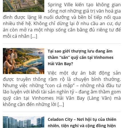
Spring Ville kiến tạo không gian
sống nơi những giá trị văn hoá gia
đình được lặng lẽ nuôi dưỡng và bền bỉ tiếp nối qua
nhiều thế hệ. Không chỉ dừng lại ở nhu cầu an cư, dự
án còn mở ra một nhịp sống cân bằng đủ riêng tư để
mỗi cá nhân […]
Tại sao giới thượng lưu đang âm
thầm “săn” quỹ căn tại Vinhomes
Hải Vân Bay?
Việc một dự án bất động sản
được truyền thông rầm rộ là chuyện bình thường.
Nhưng việc những “con cá mập” – những nhà đầu tư
lão luyện với khối tài sản nghìn tỷ – đang âm thầm gom
quỹ căn tại Vinhomes Hải Vân Bay (Làng Vân) mà
không cần đến những lời […]
Celadon City – Nơi hội tụ của thiên
nhiên, tiện nghi và cộng đồng hiện