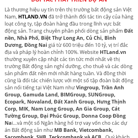
Là thương hiệu uy tín trên thị trường bất động sản Việt
Nam,
HTLAND.VN
đã trở thành đối tác tin cậy của hàng
loạt công ty, tập đoàn hàng đầu trong lĩnh vực bất
động sản. Trang chuyên phân phối dòng sản phẩm
Đất
nền, Nhà Phố, Biệt Thự Long An, Củ Chi, Bình
Dương, Đồng Nai
giá từ 600 triệu đến 10 tỷ, vị trí đắc
địa và pháp lý hoàn chỉnh 100%. Website
HTLand.vn
thường xuyên cập nhật các tin tức mới nhất về thị
trường Bất động sản nghỉ dưỡng, cho thuê và các dòng
sản phẩm đất nền mới nhất hàng tuần. Và đồng thời
cũng là đối tác chiến lược với một số tập đoàn bất động
sản nổi tiếng tại Việt Nam như
Vingroup, Trần Anh
Group, Gamuda Land, BIMGroup, SUNGroup,
Ecopark, Novaland, Đất Xanh Group, Hưng Thịnh
Corp, MIK, Nam Long Group, An Gia Group, Cát
Tường Group, Đại Phúc Group, Donna Coop Đồng
Na
i…và một số Ngân hàng hổ trợ vay vốn cho các dự
án Bất động sản như
MB Bank, Vietcombank,
Sacombank, SHB, Teckcombank và ACB
…Quý khách