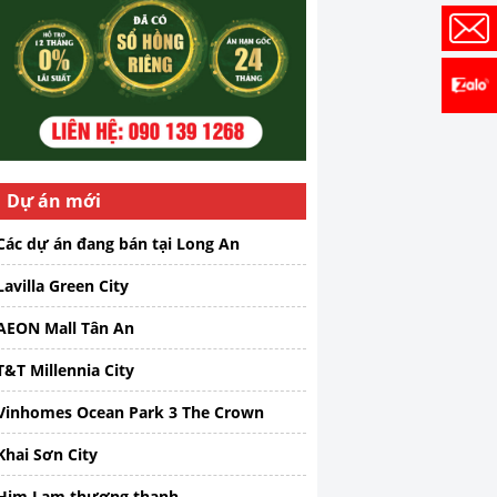
Dự án mới
Các dự án đang bán tại Long An
Lavilla Green City
AEON Mall Tân An
T&T Millennia City
Vinhomes Ocean Park 3 The Crown
Khai Sơn City
Him Lam thượng thanh