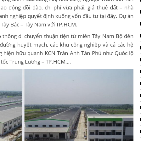
lao động dồi dào, chi phí vừa phải, giá thuê đất – nhà
oanh nghiệp quyết định xuống vốn đầu tư tại đây. Dự án
ực Tây Bắc – Tây Nam với TP.HCM.
iao thông di chuyển thuận tiện từ miền Tây Nam Bộ đến
 đường huyết mạch, các khu công nghiệp và cả các hệ
g hiện hữu quanh KCN Trần Anh Tân Phú như Quốc lộ
 tốc Trung Lương – TP.HCM,…