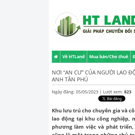
Về HTLand
Mua bán/Cho thuê
Đ
NƠI “AN CƯ” CỦA NGƯỜI LAO Đ
ANH TÂN PHÚ
Ngày đăng: 05/05/2023 |
Lượt xem:
823
Khu lưu trú cho chuyên gia và c
lao động tại khu công nghiệp, 
phương làm việc và phát triển,
cũng là một trong những chủ tr