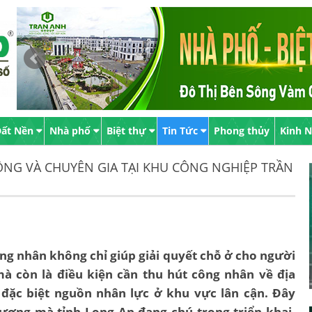
ất Nền
Nhà phố
Biệt thự
Tin Tức
Phong thủy
Kinh 
ỘNG VÀ CHUYÊN GIA TẠI KHU CÔNG NGHIỆP TRẦN
ông nhân không chỉ giúp giải quyết chỗ ở cho người
mà còn là điều kiện cần thu hút công nhân về địa
 đặc biệt nguồn nhân lực ở khu vực lân cận. Đây
ương mà tỉnh Long An đang chú trọng triển khai.