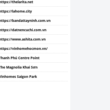
https://thelarita.net
https://lahome.city
https://bandattayninh.com.vn
https://datnencuchi.com.vn
https://www.ashita.com.vn
https://vinhomehocmon.vn/
Thanh Phú Centre Point
The Magnolia Khai Sơn
Vinhomes Saigon Park