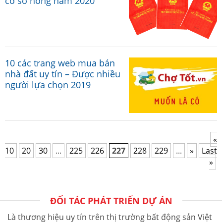
có sổ hồng năm 2020
10 các trang web mua bán
nhà đất uy tín – Được nhiều
người lựa chọn 2019
«
10
20
30
...
225
226
227
228
229
...
»
Last
»
ĐỐI TÁC PHÁT TRIỂN DỰ ÁN
Là thương hiệu uy tín trên thị trường bất động sản Việt