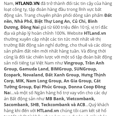
Nam,
HTLAND.VN
đã trở thành đối tác tin cậy của hàng
loạt công ty, tập đoàn hàng đầu trong lĩnh vực bất
động sản. Trang chuyên phân phối dòng sản phẩm
Đất
nền, Nhà Phố, Biệt Thự Long An, Củ Chi, Bình
Dương, Đồng Nai
giá từ 600 triệu đến 10 tỷ, vị trí đắc
địa và pháp lý hoàn chỉnh 100%. Website
HTLand.vn
thường xuyên cập nhật các tin tức mới nhất về thị
trường Bất động sản nghỉ dưỡng, cho thuê và các dòng
sản phẩm đất nền mới nhất hàng tuần. Và đồng thời
cũng là đối tác chiến lược với một số tập đoàn bất động
sản nổi tiếng tại Việt Nam như
Vingroup, Trần Anh
Group, Gamuda Land, BIMGroup, SUNGroup,
Ecopark, Novaland, Đất Xanh Group, Hưng Thịnh
Corp, MIK, Nam Long Group, An Gia Group, Cát
Tường Group, Đại Phúc Group, Donna Coop Đồng
Na
i…và một số Ngân hàng hổ trợ vay vốn cho các dự
án Bất động sản như
MB Bank, Vietcombank,
Sacombank, SHB, Teckcombank và ACB
…Quý khách
hàng khi đến với
HTLand.vn
chúng tôi cam kết sẽ hổ