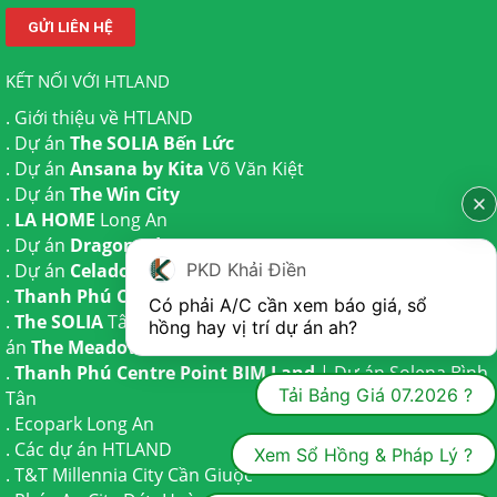
KẾT NỐI VỚI HTLAND
.
Giới thiệu về HTLAND
. Dự án
The SOLIA Bến Lức
. Dự án
Ansana by Kita
Võ Văn Kiệt
. Dự án
The Win City
.
LA HOME
Long An
. Dự án
Dragon Eden Long An
. Dự án
Celadon City
Tân Phú
PKD Khải Điền
.
Thanh Phú Centre Point
Bến Lức
Có phải A/C cần xem báo giá, sổ 
.
The SOLIA
Tây Ninh | Dự án
The AGULA
Trần Anh và Dự
hồng hay vị trí dự án ah?
án
The Meadow
Bình Chánh
.
Thanh Phú Centre Point BIM Land
| Dự án
Solena Bình
Tải Bảng Giá 07.2026 ?
Tân
.
Ecopark Long An
.
Các dự án HTLAND
Xem Sổ Hồng & Pháp Lý ?
.
T&T Millennia City
Cần Giuộc