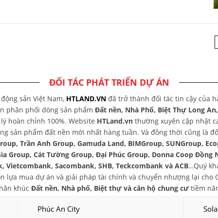
ĐỐI TÁC PHÁT TRIỂN DỰ ÁN
t động sản Việt Nam,
HTLAND.VN
đã trở thành đối tác tin cậy của 
yên phân phối dòng sản phẩm
Đất nền, Nhà Phố, Biệt Thự Long An
áp lý hoàn chỉnh 100%. Website
HTLand.vn
thường xuyên cập nhật các
ng sản phẩm đất nền mới nhất hàng tuần. Và đồng thời cũng là đối
group, Trần Anh Group, Gamuda Land, BIMGroup, SUNGroup, Eco
Gia Group, Cát Tường Group, Đại Phúc Group, Donna Coop Đồng 
, Vietcombank, Sacombank, SHB, Teckcombank và ACB
…Quý khá
chọn lựa mua dự án và giải pháp tài chính và chuyển nhượng lại ch
phân khúc
Đất nền, Nhà phố, Biệt thự và căn hộ chung cư
tiềm năn
Phúc An City
Sola