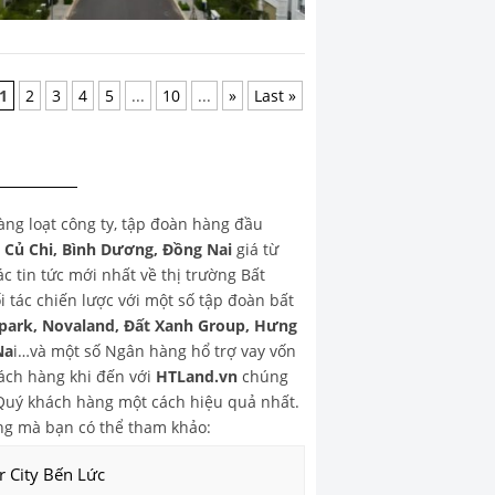
1
2
3
4
5
...
10
...
»
Last »
hàng loạt công ty, tập đoàn hàng đầu
, Củ Chi, Bình Dương, Đồng Nai
giá từ
 tin tức mới nhất về thị trường Bất
 tác chiến lược với một số tập đoàn bất
park, Novaland, Đất Xanh Group, Hưng
Na
i…và một số Ngân hàng hổ trợ vay vốn
ch hàng khi đến với
HTLand.vn
chúng
o Quý khách hàng một cách hiệu quả nhất.
g mà bạn có thể tham khảo:
r City Bến Lức