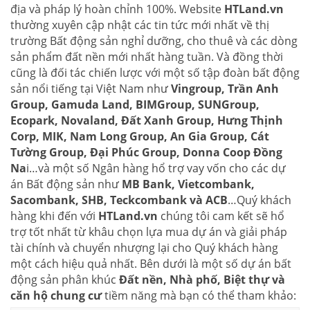
địa và pháp lý hoàn chỉnh 100%. Website
HTLand.vn
thường xuyên cập nhật các tin tức mới nhất về thị
trường Bất động sản nghỉ dưỡng, cho thuê và các dòng
sản phẩm đất nền mới nhất hàng tuần. Và đồng thời
cũng là đối tác chiến lược với một số tập đoàn bất động
sản nổi tiếng tại Việt Nam như
Vingroup, Trần Anh
Group, Gamuda Land, BIMGroup, SUNGroup,
Ecopark, Novaland, Đất Xanh Group, Hưng Thịnh
Corp, MIK, Nam Long Group, An Gia Group, Cát
Tường Group, Đại Phúc Group, Donna Coop Đồng
Na
i…và một số Ngân hàng hổ trợ vay vốn cho các dự
án Bất động sản như
MB Bank, Vietcombank,
Sacombank, SHB, Teckcombank và ACB
…Quý khách
hàng khi đến với
HTLand.vn
chúng tôi cam kết sẽ hổ
trợ tốt nhất từ khâu chọn lựa mua dự án và giải pháp
tài chính và chuyển nhượng lại cho Quý khách hàng
một cách hiệu quả nhất. Bên dưới là một số dự án bất
động sản phân khúc
Đất nền, Nhà phố, Biệt thự và
căn hộ chung cư
tiềm năng mà bạn có thể tham khảo: