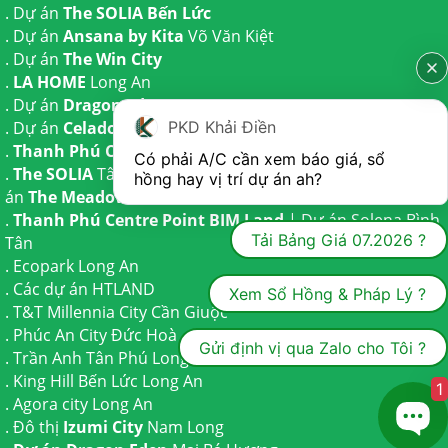
. Dự án
The SOLIA Bến Lức
. Dự án
Ansana by Kita
Võ Văn Kiệt
. Dự án
The Win City
.
LA HOME
Long An
. Dự án
Dragon Eden Long An
PKD Khải Điền
. Dự án
Celadon City
Tân Phú
.
Thanh Phú Centre Point
Bến Lức
Có phải A/C cần xem báo giá, sổ 
.
The SOLIA
Tây Ninh | Dự án
The AGULA
Trần Anh và Dự
hồng hay vị trí dự án ah?
án
The Meadow
Bình Chánh
.
Thanh Phú Centre Point BIM Land
| Dự án
Solena Bình
Tải Bảng Giá 07.2026 ?
Tân
.
Ecopark Long An
.
Các dự án HTLAND
Xem Sổ Hồng & Pháp Lý ?
.
T&T Millennia City
Cần Giuộc
.
Phúc An City
Đức Hoà
Gửi định vị qua Zalo cho Tôi ?
.
Trần Anh Tân Phú
Long An
.
King Hill Bến Lức
Long An
1
.
Agora city
Long An
. Đô thị
Izumi City
Nam Long