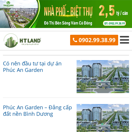
0902.99.38.99
Có nên đầu tư tại dự án
Phúc An Garden
Phúc An Garden – Đẳng cấp
đất nền Bình Dương