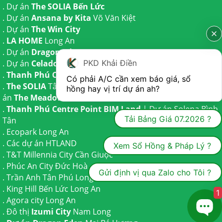
. Dự án
The SOLIA Bến Lức
. Dự án
Ansana by Kita
Võ Văn Kiệt
. Dự án
The Win City
.
LA HOME
Long An
. Dự án
Dragon Eden Long An
PKD Khải Điền
. Dự án
Celadon City
Tân Phú
.
Thanh Phú Centre Point
Bến Lức
Có phải A/C cần xem báo giá, sổ 
.
The SOLIA
Tây Ninh | Dự án
The AGULA
Trần Anh và Dự
hồng hay vị trí dự án ah?
án
The Meadow
Bình Chánh
.
Thanh Phú Centre Point BIM Land
| Dự án
Solena Bình
Tải Bảng Giá 07.2026 ?
Tân
.
Ecopark Long An
.
Các dự án HTLAND
Xem Sổ Hồng & Pháp Lý ?
.
T&T Millennia City
Cần Giuộc
.
Phúc An City
Đức Hoà
Gửi định vị qua Zalo cho Tôi ?
.
Trần Anh Tân Phú
Long An
.
King Hill Bến Lức
Long An
1
.
Agora city
Long An
. Đô thị
Izumi City
Nam Long