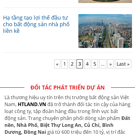
Hạ tầng tạo lợi thế đầu tư
cho bất động sản nhà phố
liền kề
«
1
2
3
4
5
...
»
Last »
ĐỐI TÁC PHÁT TRIỂN DỰ ÁN
Là thương hiệu uy tín trên thị trường bất động sản Việt
Nam,
HTLAND.VN
đã trở thành đối tác tin cậy của hàng
loạt công ty, tập đoàn hàng đầu trong lĩnh vực bất
động sản. Trang chuyên phân phối dòng sản phẩm
Đất
nền, Nhà Phố, Biệt Thự Long An, Củ Chi, Bình
Dương, Đồng Nai
giá từ 600 triệu đến 10 tỷ, vị trí đắc