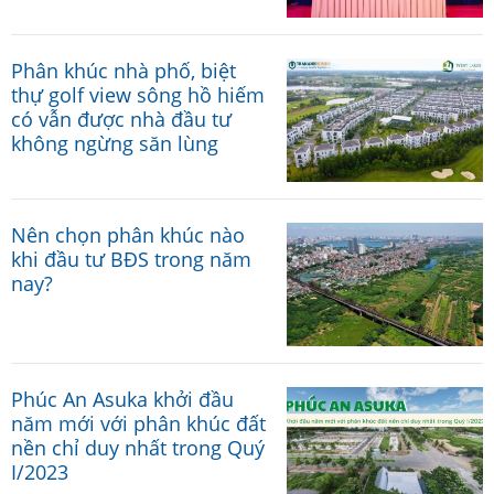
Phân khúc nhà phố, biệt
thự golf view sông hồ hiếm
có vẫn được nhà đầu tư
không ngừng săn lùng
Nên chọn phân khúc nào
khi đầu tư BĐS trong năm
nay?
Phúc An Asuka khởi đầu
năm mới với phân khúc đất
nền chỉ duy nhất trong Quý
I/2023