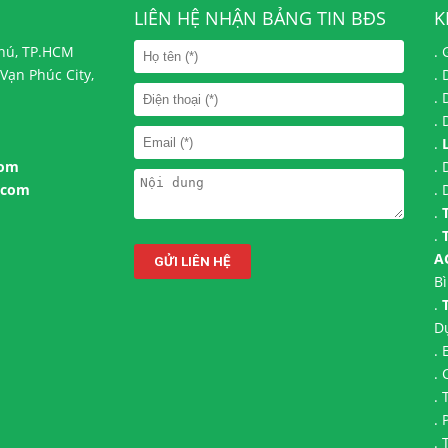
LIÊN HỆ NHẬN BẢNG TIN BĐS
K
Phú, TP.HCM
.
Vạn Phúc City,
.
.
.
.
com
.
.com
.
.
.
A
B
.
D
.
.
.
.
.