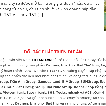
nnia City sẽ được mở bán trong giai đoạn 1 của dự án và
dạng từ an cư, đầu tư sinh lời và kinh doanh hấp dẫn.
hị T&T Millennia T&T […]
ĐỐI TÁC PHÁT TRIỂN DỰ ÁN
t động sản Việt Nam,
HTLAND.VN
đã trở thành đối tác tin cậy của 
yên phân phối dòng sản phẩm
Đất nền, Nhà Phố, Biệt Thự Long An
áp lý hoàn chỉnh 100%. Website
HTLand.vn
thường xuyên cập nhật các
ng sản phẩm đất nền mới nhất hàng tuần. Và đồng thời cũng là đối
group, Trần Anh Group, Gamuda Land, BIMGroup, SUNGroup, Eco
Gia Group, Cát Tường Group, Đại Phúc Group, Donna Coop Đồng 
, Vietcombank, Sacombank, SHB, Teckcombank và ACB
…Quý khá
chọn lựa mua dự án và giải pháp tài chính và chuyển nhượng lại ch
phân khúc
Đất nền, Nhà phố, Biệt thự và căn hộ chung cư
tiềm năn