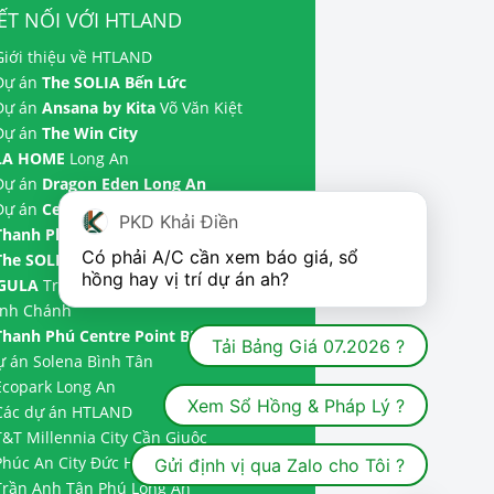
ẾT NỐI VỚI HTLAND
Giới thiệu về HTLAND
 Dự án
The SOLIA Bến Lức
 Dự án
Ansana by Kita
Võ Văn Kiệt
 Dự án
The Win City
LA HOME
Long An
 Dự án
Dragon Eden Long An
 Dự án
Celadon City
Tân Phú
PKD Khải Điền
Thanh Phú Centre Point
Bến Lức
Có phải A/C cần xem báo giá, sổ 
The SOLIA
Tây Ninh | Dự án
The
hồng hay vị trí dự án ah?
GULA
Trần Anh và Dự án
The Meadow
ình Chánh
Thanh Phú Centre Point BIM Land
|
Tải Bảng Giá 07.2026 ?
ự án
Solena Bình Tân
Ecopark Long An
Xem Sổ Hồng & Pháp Lý ?
Các dự án HTLAND
T&T Millennia City
Cần Giuộc
Phúc An City
Đức Hoà
Gửi định vị qua Zalo cho Tôi ?
Trần Anh Tân Phú
Long An