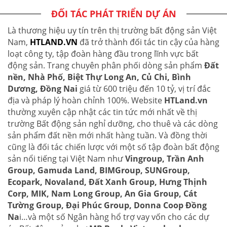
ĐỐI TÁC PHÁT TRIỂN DỰ ÁN
Là thương hiệu uy tín trên thị trường bất động sản Việt
Nam,
HTLAND.VN
đã trở thành đối tác tin cậy của hàng
loạt công ty, tập đoàn hàng đầu trong lĩnh vực bất
động sản. Trang chuyên phân phối dòng sản phẩm
Đất
nền, Nhà Phố, Biệt Thự Long An, Củ Chi, Bình
Dương, Đồng Nai
giá từ 600 triệu đến 10 tỷ, vị trí đắc
địa và pháp lý hoàn chỉnh 100%. Website
HTLand.vn
thường xuyên cập nhật các tin tức mới nhất về thị
trường Bất động sản nghỉ dưỡng, cho thuê và các dòng
sản phẩm đất nền mới nhất hàng tuần. Và đồng thời
cũng là đối tác chiến lược với một số tập đoàn bất động
sản nổi tiếng tại Việt Nam như
Vingroup, Trần Anh
Group, Gamuda Land, BIMGroup, SUNGroup,
Ecopark, Novaland, Đất Xanh Group, Hưng Thịnh
Corp, MIK, Nam Long Group, An Gia Group, Cát
Tường Group, Đại Phúc Group, Donna Coop Đồng
Na
i…và một số Ngân hàng hổ trợ vay vốn cho các dự