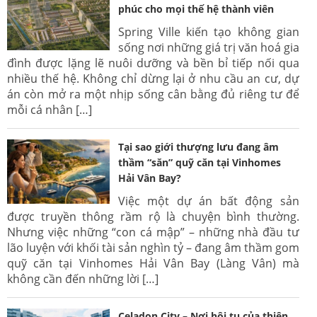
phúc cho mọi thế hệ thành viên
Spring Ville kiến tạo không gian
sống nơi những giá trị văn hoá gia
đình được lặng lẽ nuôi dưỡng và bền bỉ tiếp nối qua
nhiều thế hệ. Không chỉ dừng lại ở nhu cầu an cư, dự
án còn mở ra một nhịp sống cân bằng đủ riêng tư để
mỗi cá nhân […]
Tại sao giới thượng lưu đang âm
thầm “săn” quỹ căn tại Vinhomes
Hải Vân Bay?
Việc một dự án bất động sản
được truyền thông rầm rộ là chuyện bình thường.
Nhưng việc những “con cá mập” – những nhà đầu tư
lão luyện với khối tài sản nghìn tỷ – đang âm thầm gom
quỹ căn tại Vinhomes Hải Vân Bay (Làng Vân) mà
không cần đến những lời […]
Celadon City – Nơi hội tụ của thiên