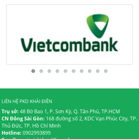
LIÊN HỆ PKD KHẢI ĐIỀN
Trụ sở:
48 Bờ Bao 1, P. Sơn Kỳ, Q. Tân Phú, TP.HCM
CN Đông Sài Gòn:
168 đường số 2, KDC Vạn Phúc City, TP.
Thủ Đức, TP. Hồ Chí Minh
Hotline:
0902993899