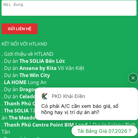
KẾT NỐI VỚI HTLAND
.
Giới thiệu về HTLAND
. Dự án
The SOLIA Bến Lức
. Dự án
Ansana by Kita
Võ Văn Kiệt
. Dự án
The Win City
.
LA HOME
Long An
. Dự án
Dragon Eden Long An
PKD Khải Điền
. Dự án
Celadon City
Tân Phú
.
Thanh Phú Centre Point
Bến Lức
Có phải A/C cần xem báo giá, sổ 
.
The SOLIA
Tây Ninh | Dự án
The AGULA
Trần Anh và Dự
hồng hay vị trí dự án ah?
án
The Meadow
Bình Chánh
.
Thanh Phú Centre Point BIM Land
| Dự án
Solena Bình
Tải Bảng Giá 07.2026 ?
Tân