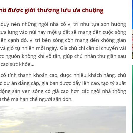
 hồ được giới thượng lưu ưa chuộng
 quý nên những ngôi nhà có vị trí như tựa sơn hướng
, tựa lưng vào núi hay một ụ đất sẽ mang đến cuộc sống
Bên cạnh đó, vị trí bên sông còn mang đến không gian
à gió tự nhiên mỗi ngày. Gia chủ chỉ cần di chuyển vài
c nguồn không khí vô tận, giúp chủ nhân thư giãn sau
g cao sức khỏe,…
có tính thanh khoản cao, được nhiều khách hàng, chủ
 dự án đẳng cấp, giá bán được đẩy lên cao, tạo tỷ suất
t động sản ven sông có giá cao hơn các ngôi nhà thông
ì thế mà hạn chế người săn đón.