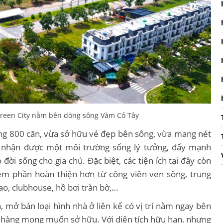
 Green City nằm bên dòng sông Vàm Cỏ Tây
ảng 800 căn, vừa sở hữu vẻ đẹp bên sông, vừa mang nét
n nhận được một môi trường sống lý tưởng, đẩy mạnh
 đời sống cho gia chủ. Đặc biệt, các tiện ích tại đây còn
êm phần hoàn thiện hơn từ công viên ven sông, trung
ao, clubhouse, hồ bơi tràn bờ,…
 mở bán loại hình nhà ở liên kế có vị trí nằm ngay bên
hàng mong muốn sở hữu. Với diện tích hữu hạn, nhưng