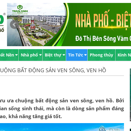
ất Nền
Nhà phố
Biệt thự
Tin Tức
Phong thủy
Kinh 
HUỘNG BẤT ĐỘNG SẢN VEN SÔNG, VEN HỒ
lưu ưa chuộng bất động sản ven sông, ven hồ. Bởi
an sống sinh thái, mà còn là dòng sản phẩm đáng
ao, khả năng tăng giá tốt.