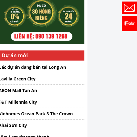
Dự án mới
Các dự án đang bán tại Long An
Lavilla Green City
AEON Mall Tân An
T&T Millennia City
Vinhomes Ocean Park 3 The Crown
Khai Sơn City
Him Lam thượng thanh