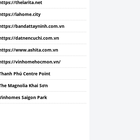
https://thelarita.net
https://lahome.city
https://bandattayninh.com.vn
https://datnencuchi.com.vn
https://www.ashita.com.vn
https://vinhomehocmon.vn/
Thanh Phú Centre Point
The Magnolia Khai Sơn
Vinhomes Saigon Park