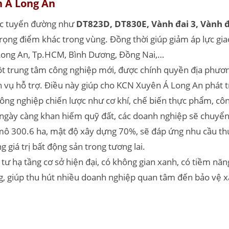
n Á Long An
các tuyến đường như
DT823D, DT830E, Vành đai 3, Vành đ
 trọng điểm khác trong vùng. Đồng thời giúp giảm áp lực gi
 Long An, Tp.HCM, Bình Dương, Đồng Nai,…
t trung tâm công nghiệp mới, được chính quyền địa phươn
ịch vụ hỗ trợ. Điều này giúp cho KCN Xuyên Á Long An phát 
ông nghiệp chiến lược như cơ khí, chế biến thực phẩm, cô
ngày càng khan hiếm quỹ đất, các doanh nghiệp sẽ chuyển
ô 300.6 ha, mật độ xây dựng 70%, sẽ đáp ứng nhu cầu thu
 giá trị bất động sản trong tương lai.
ư hạ tầng cơ sở hiện đại, có không gian xanh, có tiềm nă
, giúp thu hút nhiều doanh nghiệp quan tâm đến bảo vệ xã 