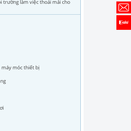
ôi trường làm việc thoải mái cho
a máy móc thiết bị
ụng
ơi