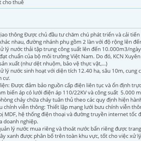
t cho thuê
iao thông Được chủ đầu tư chăm chú phát triển và cải tiến
khác nhau, đường nhánh phụ gồm 2 làn với độ rộng lên đ
ử lý nước thải tập trung công suất lên đến 10.000m3/ngà
đạt chuẩn của bộ môi trường Việt Nam. Do đó, KCN Xuyên
sản xuất (như dệt nhuộm, bảo vệ thực vật,…)
ử lý nước sinh hoạt với diện tích 12.40 ha, sâu 10m, cung
n cư.
iện: Được đảm bảo nguồn cấp điện liên tục và ổn định trực
ạm biến áp có lưới điện áp 110/22KV và công suất 5.000
hòng cháy chữa cháy tuân thủ theo các quy định hiện hà
u chính viễn thông: Thiết lập mạng lưới bưu chính viễn thô
bị MDF, hệ thống điện thoại và đường truyền internet tốc
a doanh nghiệp.
uản lý nước mua riêng và thoát nước bẩn riêng được trang
ây xanh được phân bố trên toàn khu vực, tốt cho việc xử l