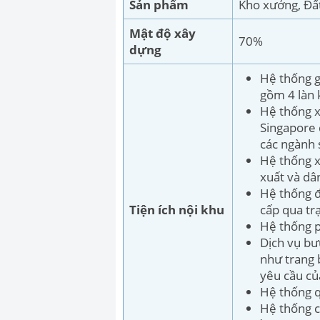
Sản phẩm
Kho xưởng, Đấ
Mật độ xây
70%
dựng
Hệ thống g
gồm 4 làn 
Hệ thống x
Singapore 
các ngành 
Hệ thống x
xuất và dâ
Hệ thống đ
Tiện ích nội khu
cấp qua tr
Hệ thống p
Dịch vụ bư
như trang 
yêu cầu củ
Hệ thống q
Hệ thống c