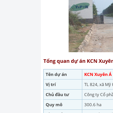
Tổng quan dự án KCN Xuyê
Tên dự án
KCN Xuyên Á
Vị trí
TL 824, xã Mỹ
Chủ đầu tư
Công ty Cổ ph
Quy mô
300.6 ha