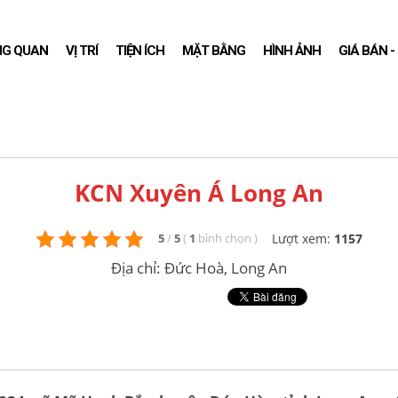
NG QUAN
VỊ TRÍ
TIỆN ÍCH
MẶT BẰNG
HÌNH ẢNH
GIÁ BÁN 
KCN Xuyên Á Long An
Lượt xem:
1157
5
/
5
(
1
bình chọn
)
Địa chỉ: Đức Hoà, Long An