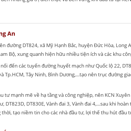
ong An
 đường DT824, xã Mỹ Hạnh Bắc, huyện Đức Hòa, Long An. Đ
am Bộ, xung quanh hiện hữu nhiều tiện ích và các khu cô
 nối đến các tuyến đường huyết mạch như Quốc lộ 22, DT8
và Tp.HCM, Tây Ninh, Bình Dương,…tạo nên trục đường gia
ầu tư mạnh mẽ về hạ tầng và công nghiệp, nên KCN Xuyên
ư, DT823D, DT830E, Vành đai 3, Vành đai 4,…sau khi hoàn
g thời, tạo niềm tin cho các nhà đầu tư, lợi thế thu hút đầu