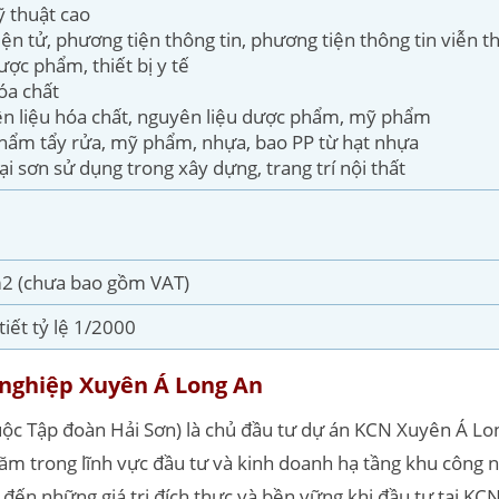
 thuật cao
ện tử, phương tiện thông tin, phương tiện thông tin viễn 
ợc phẩm, thiết bị y tế
óa chất
ên liệu hóa chất, nguyên liệu dược phẩm, mỹ phẩm
phẩm tẩy rửa, mỹ phẩm, nhựa, bao PP từ hạt nhựa
ại sơn sử dụng trong xây dựng, trang trí nội thất
2 (chưa bao gồm VAT)
tiết tỷ lệ 1/2000
 nghiệp Xuyên Á Long An
ộc Tập đoàn Hải Sơn) là chủ đầu tư dự án KCN Xuyên Á Lon
m trong lĩnh vực đầu tư và kinh doanh hạ tầng khu công n
ến những giá trị đích thực và bền vững khi đầu tư tại K