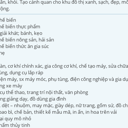
bẩn, khói. Tạo cảnh quan cho khu đô thị xanh, sạch, đẹp, m
động.
hế biến
hế biến thực phẩm
giải khát; bánh, kẹo
ế biến nông sản, hải sản
ế biến thức ăn gia súc
hẹ
àn, cơ khí chính xác, gia công cơ khí, chế tạo máy, sửa chữ
ùng, dụng cụ lắp ráp
ện máy, sx máy móc, phụ tùng, điện công nghiệp và gia d
ùng xe máy
cụ thể thao, trang trí nội thất, văn phòng
ng giảng dạy, đồ dùng gia đình
i, dệt – nhuộm, may mặc, giày dép, nữ trang, gốm sứ, đồ ch
bao bì, chế bản, thiết kế mẫu mã, in ấn, in hoa trên vải
oại quy mô nhỏ
hẩm thủy tinh