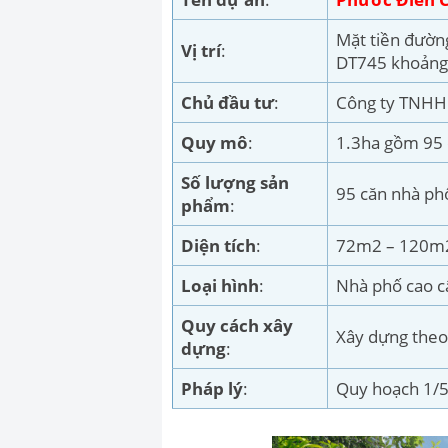
Mặt tiền đườn
Vị trí
:
DT745 khoảng
Chủ đầu tư
:
Công ty TNHH 
Quy mô
:
1.3ha gồm 95 
Số lượng sản
95 căn nhà phố
phẩm
:
Diện tích
:
72m2 – 120m
Loại hình
:
Nhà phố cao c
Quy cách xây
Xây dựng the
dựng
:
Pháp lý
:
Quy hoạch 1/5