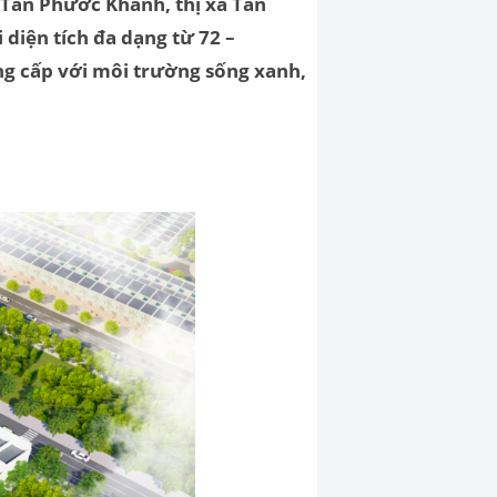
 T
ân Phước Khánh, thị xã Tân
diện tích đa dạng từ 72 –
ẳng cấp với môi trường sống xanh,