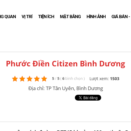
NG QUAN
VỊ TRÍ
TIỆN ÍCH
MẶT BẰNG
HÌNH ẢNH
GIÁ BÁN 
Phước Điền Citizen Bình Dương
Lượt xem:
1503
5
/
5
(
6
bình chọn
)
Địa chỉ: TP Tân Uyên, Bình Dương