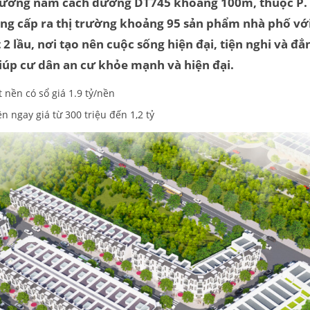
 Dương nằm
cách đường DT745 khoảng 100m, thuộc
P.
ng cấp ra thị trường khoảng 95 sản phẩm nhà phố với 
 2 lầu,
nơi tạo nên cuộc sống hiện đại, tiện nghi và đ
giúp cư dân an cư khỏe mạnh và hiện đại.
 nền có sổ giá 1.9 tỷ/nền
n ngay giá từ 300 triệu đến 1,2 tỷ