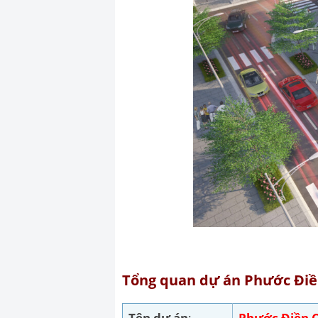
Tổng quan dự án Phước Điề
Tên dự án
:
Phước Điền C