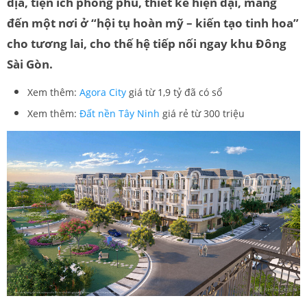
địa, tiện ích phong phú, thiết kế hiện đại, mang
đến một nơi ở “hội tụ hoàn mỹ – kiến tạo tinh hoa”
cho tương lai, cho thế hệ tiếp nối ngay khu Đông
Sài Gòn.
Xem thêm:
Agora City
giá từ 1,9 tỷ đã có sổ
Xem thêm:
Đất nền Tây Ninh
giá rẻ từ 300 triệu