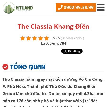
0902.99.38.99
The Classia Khang Điền
5
/
5
(
2
bình chọn
)
Lượt xem:
784
TỔNG QUAN
The Classia nằm ngay mặt tiền đường Võ Chí Công,
P. Phú Hữu, Thành phố Thủ Đức do Khang Điền
Group làm chủ đầu tư. Dự án có quy mô 4.3ha, mở
bán ra 176 căn nhà phố và biệt thự với vị trí đắc