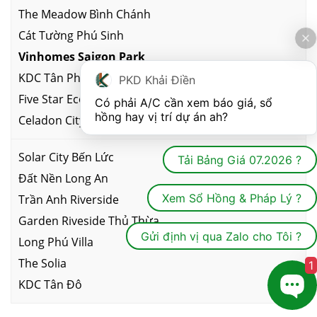
The Meadow Bình Chánh
Cát Tường Phú Sinh
Vinhomes Saigon Park
KDC Tân Phú Trung
PKD Khải Điền
Five Star Eco City
Có phải A/C cần xem báo giá, sổ 
hồng hay vị trí dự án ah?
Celadon City
Solar City Bến Lức
Tải Bảng Giá 07.2026 ?
Đất Nền Long An
Xem Sổ Hồng & Pháp Lý ?
Trần Anh Riverside
Garden Riveside Thủ Thừa
Gửi định vị qua Zalo cho Tôi ?
Long Phú Villa
The Solia
1
KDC Tân Đô