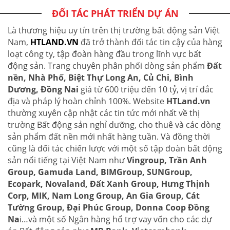
ĐỐI TÁC PHÁT TRIỂN DỰ ÁN
Là thương hiệu uy tín trên thị trường bất động sản Việt
Nam,
HTLAND.VN
đã trở thành đối tác tin cậy của hàng
loạt công ty, tập đoàn hàng đầu trong lĩnh vực bất
động sản. Trang chuyên phân phối dòng sản phẩm
Đất
nền, Nhà Phố, Biệt Thự Long An, Củ Chi, Bình
Dương, Đồng Nai
giá từ 600 triệu đến 10 tỷ, vị trí đắc
địa và pháp lý hoàn chỉnh 100%. Website
HTLand.vn
thường xuyên cập nhật các tin tức mới nhất về thị
trường Bất động sản nghỉ dưỡng, cho thuê và các dòng
sản phẩm đất nền mới nhất hàng tuần. Và đồng thời
cũng là đối tác chiến lược với một số tập đoàn bất động
sản nổi tiếng tại Việt Nam như
Vingroup, Trần Anh
Group, Gamuda Land, BIMGroup, SUNGroup,
Ecopark, Novaland, Đất Xanh Group, Hưng Thịnh
Corp, MIK, Nam Long Group, An Gia Group, Cát
Tường Group, Đại Phúc Group, Donna Coop Đồng
Na
i…và một số Ngân hàng hổ trợ vay vốn cho các dự