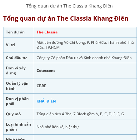
Tổng quan dự án The Classia Khang Điền
Tổng quan dự án The Classia Khang Điền
Tên dự án
The Classia
Mặt tiền đường Võ Chí Công, P. Phú Hữu, Thành phố Thủ
Vị trí
Đức, TP.HCM
Chủ đầu tư
Công ty Cổ phần Đầu tư và Kinh doanh nhà Khang Điền
Đơn vị xây
Coteccons
dựng
Quản lý vận
CBRE
hành
Đơn vị phân
KHẢI ĐIỀN
phối
Quy mô
Tổng diện tích 4.3ha, 7 Block gồm A, B, C, D, E, F, G
Loại hình sản
Nhà phố liên kế, biệt thự
phẩm
Hình thức