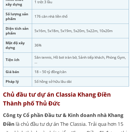
1 trệt 3 lầu
xây dựng
Số lượng sản
176 căn nhà liền thổ
phẩm
Diện tích sản
5x16m, 5x18m, 5x19m, 5x20m, 5x22m, 10x20m
phẩm
Mật độ xây
36%
dựng
Sân tennis, Hồ bơi tràn bờ, Sảnh tiếp khách, Phòng Gym,
Tiện ích
…
Giá bán
18 – 50 tỷ đồng/căn
Pháp lý
Sổ hồng sở hữu lâu dài
Chủ đầu tư dự án Classia Khang Điền
Thành phố Thủ Đức
Công ty Cổ phần Đầu tư & Kinh doanh nhà Khang
Điền
là chủ đầu tư dự án The Classia. Trải qua hơn 15