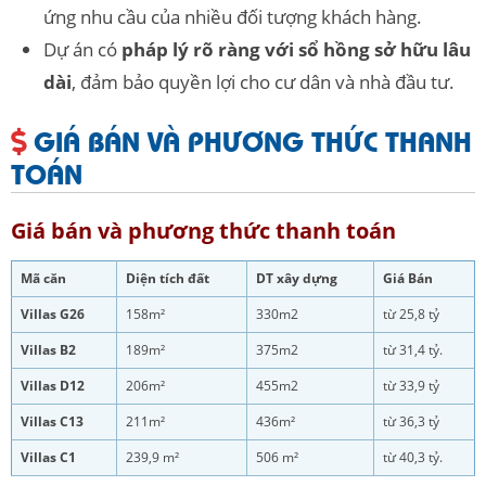
ứng nhu cầu của nhiều đối tượng khách hàng.
Dự án có
pháp lý rõ ràng với sổ hồng sở hữu lâu
dài
, đảm bảo quyền lợi cho cư dân và nhà đầu tư.
GIÁ BÁN VÀ PHƯƠNG THỨC THANH
TOÁN
Giá bán và phương thức thanh toán
Mã căn
Diện tích đất
DT xây dựng
Giá Bán
Villas G26
158m²
330m2
từ 25,8 tỷ
Villas B2
189m²
375m2
từ 31,4 tỷ.
Villas D12
206m²
455m2
từ 33,9 tỷ
Villas C13
211m²
436m²
từ 36,3 tỷ
Villas C1
239,9 m²
506 m²
từ 40,3 tỷ.