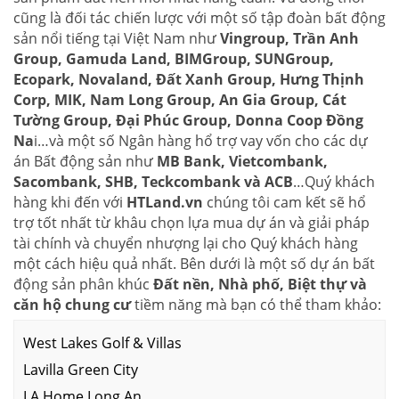
cũng là đối tác chiến lược với một số tập đoàn bất động
sản nổi tiếng tại Việt Nam như
Vingroup, Trần Anh
Group, Gamuda Land, BIMGroup, SUNGroup,
Ecopark, Novaland, Đất Xanh Group, Hưng Thịnh
Corp, MIK, Nam Long Group, An Gia Group, Cát
Tường Group, Đại Phúc Group, Donna Coop Đồng
Na
i…và một số Ngân hàng hổ trợ vay vốn cho các dự
án Bất động sản như
MB Bank, Vietcombank,
Sacombank, SHB, Teckcombank và ACB
…Quý khách
hàng khi đến với
HTLand.vn
chúng tôi cam kết sẽ hổ
trợ tốt nhất từ khâu chọn lựa mua dự án và giải pháp
tài chính và chuyển nhượng lại cho Quý khách hàng
một cách hiệu quả nhất. Bên dưới là một số dự án bất
động sản phân khúc
Đất nền, Nhà phố, Biệt thự và
căn hộ chung cư
tiềm năng mà bạn có thể tham khảo:
West Lakes Golf & Villas
Lavilla Green City
LA Home Long An