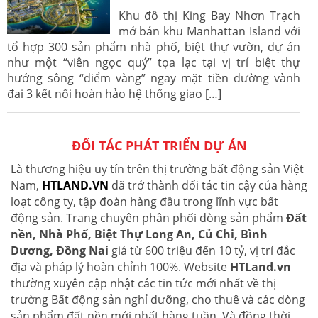
Khu đô thị King Bay Nhơn Trạch
mở bán khu Manhattan Island với
tổ hợp 300 sản phẩm nhà phố, biệt thự vườn, dự án
như một “viên ngọc quý” tọa lạc tại vị trí biệt thự
hướng sông “điểm vàng” ngay mặt tiền đường vành
đai 3 kết nối hoàn hảo hệ thống giao […]
ĐỐI TÁC PHÁT TRIỂN DỰ ÁN
Là thương hiệu uy tín trên thị trường bất động sản Việt
Nam,
HTLAND.VN
đã trở thành đối tác tin cậy của hàng
loạt công ty, tập đoàn hàng đầu trong lĩnh vực bất
động sản. Trang chuyên phân phối dòng sản phẩm
Đất
nền, Nhà Phố, Biệt Thự Long An, Củ Chi, Bình
Dương, Đồng Nai
giá từ 600 triệu đến 10 tỷ, vị trí đắc
địa và pháp lý hoàn chỉnh 100%. Website
HTLand.vn
thường xuyên cập nhật các tin tức mới nhất về thị
trường Bất động sản nghỉ dưỡng, cho thuê và các dòng
sản phẩm đất nền mới nhất hàng tuần. Và đồng thời