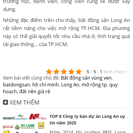
trường học, bệnh viện, công viên cũng sẽ được xây
dựng.
Những đặc điểm trên cho thấy, bất động sản Long An
rất tiềm năng cho việc mở rộng TP.HCM. Địa phương
này có thể giải quyết tốt nhu cầu nhà ở, tình trạng quá
tải giao thông… của TP.HCM.
5
/
5
(
1
bình chọn
)
Xem bài viết cùng chủ đề:
Bất động sản vùng ven
,
batdongsan
,
hồ chí minh
,
Long An
,
mở rộng tp
,
quy
hoach
,
đất nền giá rẻ
XEM THÊM
TOP 8 Công ty bán dự án Long An uy
tín năm 2025
Năm 2024 thị trường BĐS Long