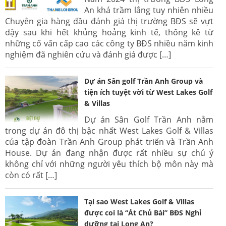
An khá trầm lắng tuy nhiên nhiều
Chuyên gia hàng đầu đánh giá thị trường BĐS sẽ vựt
dậy sau khi hết khủng hoảng kinh tế, thống kê từ
những cố vấn cấp cao các công ty BĐS nhiều năm kinh
nghiệm đã nghiên cứu và đánh giá được […]
Dự án Sân golf Trần Anh Group và
tiện ích tuyệt vời từ West Lakes Golf
& Villas
Dự án Sân Golf Trần Anh nằm
trong dự án đô thị bậc nhất West Lakes Golf & Villas
của tập đoàn Trần Anh Group phát triển và Trần Anh
House. Dự án đang nhận được rất nhiều sự chú ý
không chỉ với những người yêu thích bộ môn này mà
còn có rất […]
Tại sao West Lakes Golf & Villas
được coi là “Át Chủ Bài” BĐS Nghỉ
dưỡng tại Long An?