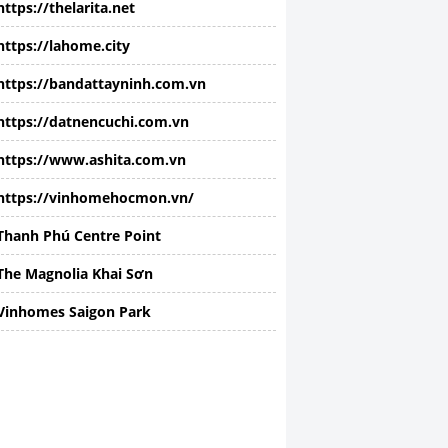
https://thelarita.net
https://lahome.city
https://bandattayninh.com.vn
https://datnencuchi.com.vn
https://www.ashita.com.vn
https://vinhomehocmon.vn/
Thanh Phú Centre Point
The Magnolia Khai Sơn
Vinhomes Saigon Park