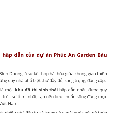
hu hấp dẫn của dự án Phúc An Garden Bàu
ình Dương là sự kết hợp hài hòa giữa không gian thiên
những dãy nhà phố biệt thự đầy đủ, sang trọng, đẳng cấp.
 là một
khu đô thị sinh thái
hấp dẫn nhất, được quy
n trúc sư tỉ mỉ nhất, tạo nên tiêu chuẩn sống đúng mực
 Việt Nam.
út nhiều nhà đầu tư cả trong và ngoài nước bởi nó thừa