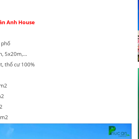
ần Anh House
 phố
8m, 5x20m,…
ệt, thổ cư 100%
9m2
m2
m2
30m2