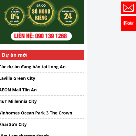
Dự án mới
Các dự án đang bán tại Long An
Lavilla Green City
AEON Mall Tân An
T&T Millennia City
Vinhomes Ocean Park 3 The Crown
Khai Sơn City
Him Lam thượng thanh