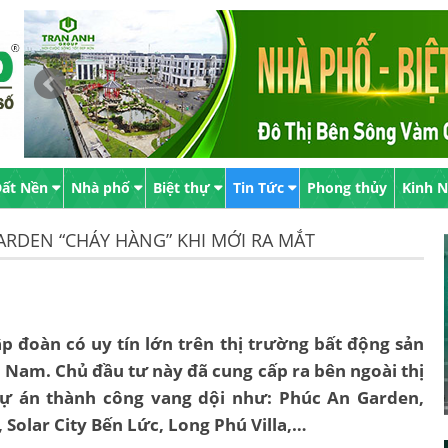
ất Nền
Nhà phố
Biệt thự
Tin Tức
Phong thủy
Kinh 
ARDEN “CHÁY HÀNG” KHI MỚI RA MẮT
p đoàn có uy tín lớn trên thị trường bất động sản
 Nam. Chủ đầu tư này đã cung cấp ra bên ngoài thị
ự án thành công vang dội như: Phúc An Garden,
 Solar City Bến Lức, Long Phú Villa,…