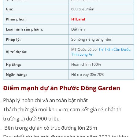
Giá:
600 triệu/nền
Phân phối:
HTLand
Loại hình sản phẩm:
Đất nền
Pháp lý:
Sổ hồng riêng từng nền
MT Quốc Lộ 50,
Thị Trấn Cần Đước,
Vị trí dự án:
Tỉnh Long An
Hạ tầng:
Hoàn chỉnh 100%
Ngân hàng:
Hổ trợ vay đến 70%
Điểm mạnh dự án Phước Đông Garden
Pháp lý hoàn chỉ và an toàn bật nhất
Thách thức giá mọi khu vực( cam kết giá rẻ nhất thị
trường…) dưới 900 triệu
Bên trong dự án có trục đường lớn 25m
Duy nhất dự án mới được chào bán năm 2021 tại khu