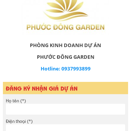
PHÒNG KINH DOANH DỰ ÁN
PHƯỚC ĐÔNG GARDEN
Hotline: 0937993899
ĐĂNG KÝ NHẬN GIÁ DỰ ÁN
Họ tên (*)
Điện thoại (*)