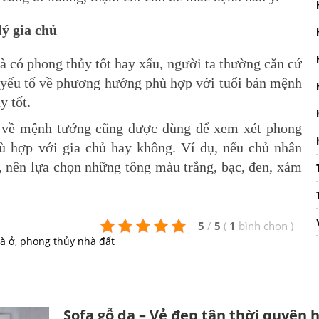
ý gia chủ
à có phong thủy tốt hay xấu, người ta thường căn cứ
c yếu tố về phương hướng phù hợp với tuổi bản mệnh
y tốt.
ố về mệnh tướng cũng được dùng để xem xét phong
hù hợp với gia chủ hay không. Ví dụ, nếu chủ nhân
 nên lựa chọn những tông màu trắng, bạc, đen, xám
5
/
5
(
1
bình chọn
)
à ở
,
phong thủy nhà đất
Sofa gỗ da – Vẻ đẹp tân thời quyện h