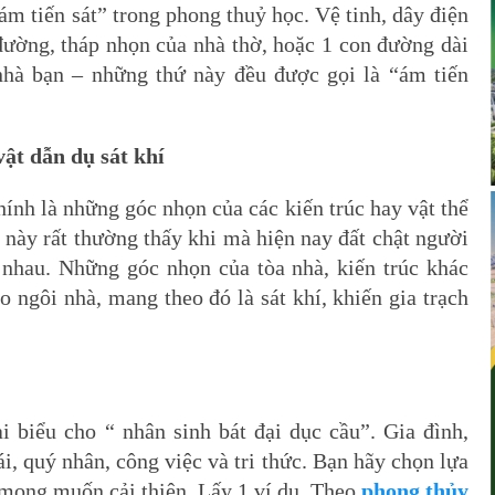
“ám tiến sát” trong phong thuỷ học. Vệ tinh, dây điện
đường, tháp nhọn của nhà thờ, hoặc 1 con đường dài
hà bạn – những thứ này đều được gọi là “ám tiến
ật dẫn dụ sát khí
hính là những góc nhọn của các kiến trúc hay vật thể
 này rất thường thấy khi mà hiện nay đất chật người
 nhau. Những góc nhọn của tòa nhà, kiến trúc khác
 ngôi nhà, mang theo đó là sát khí, khiến gia trạch
i biểu cho “ nhân sinh bát đại dục cầu”. Gia đình,
cái, quý nhân, công việc và tri thức. Bạn hãy chọn lựa
mong muốn cải thiện. Lấy 1 ví dụ, Theo
phong thủy