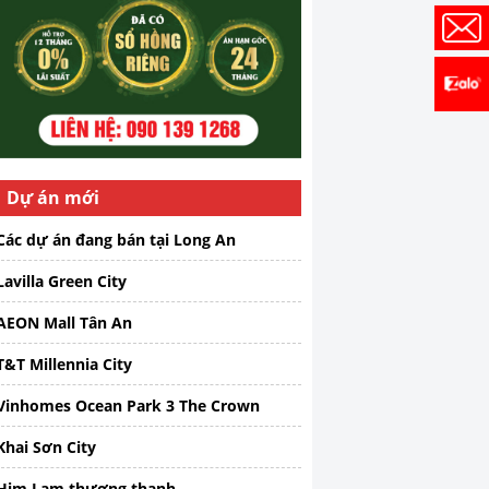
Dự án mới
Các dự án đang bán tại Long An
Lavilla Green City
AEON Mall Tân An
T&T Millennia City
Vinhomes Ocean Park 3 The Crown
Khai Sơn City
Him Lam thượng thanh