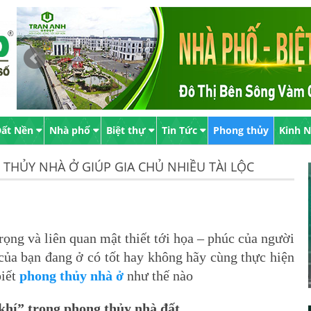
ất Nền
Nhà phố
Biệt thự
Tin Tức
Phong thủy
Kinh 
 THỦY NHÀ Ở GIÚP GIA CHỦ NHIỀU TÀI LỘC
ọng và liên quan mật thiết tới họa – phúc của người
 của bạn đang ở có tốt hay không hãy cùng thực hiện
biết
phong
thủy nhà ở
như thế nào
khí” trong phong thủy nhà đất