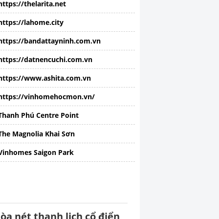
https://thelarita.net
https://lahome.city
https://bandattayninh.com.vn
https://datnencuchi.com.vn
https://www.ashita.com.vn
https://vinhomehocmon.vn/
Thanh Phú Centre Point
The Magnolia Khai Sơn
Vinhomes Saigon Park
òa nét thanh lịch cổ điển