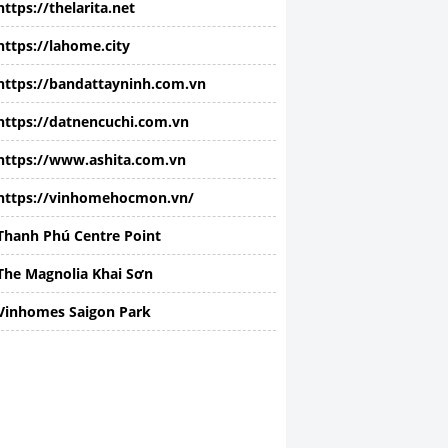
https://thelarita.net
https://lahome.city
https://bandattayninh.com.vn
https://datnencuchi.com.vn
https://www.ashita.com.vn
https://vinhomehocmon.vn/
Thanh Phú Centre Point
The Magnolia Khai Sơn
Vinhomes Saigon Park