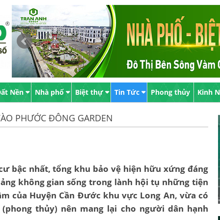
ất Nền
Nhà phố
Biệt thự
Tin Tức
Phong thủy
Kinh 
 VÀO PHƯỚC ĐÔNG GARDEN
cư bậc nhất, tổng khu bảo vệ hiện hữu xứng đáng
ảng không gian sống trong lành hội tụ những tiện
g tâm của Huyện Cần Đước khu vực Long An, vừa có
 (phong thủy) nên mang lại cho người dân hạnh