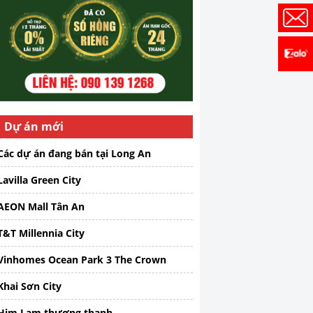
Dự án mới
Các dự án đang bán tại Long An
Lavilla Green City
AEON Mall Tân An
T&T Millennia City
Vinhomes Ocean Park 3 The Crown
Khai Sơn City
Him Lam thượng thanh