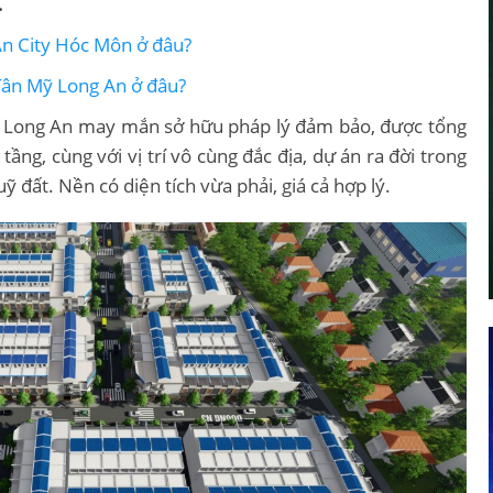
.
An City Hóc Môn ở đâu?
Tân Mỹ Long An ở đâu?
 Long An may mắn sở hữu pháp lý đảm bảo, được tổng
ầng, cùng với vị trí vô cùng đắc địa, dự án ra đời trong
 đất. Nền có diện tích vừa phải, giá cả hợp lý.