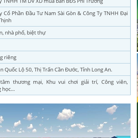
y TNHH TM DV XD mua bán BĐS Phi Trường
y Cổ Phần Đầu Tư Nam Sài Gòn & Công Ty TNHH Đại
Thịnh
n, nhà phố, biệt thự
g riêng
ền Quốc Lộ 50, Thị Trấn Cần Đước, Tỉnh Long An.
tâm thương mại, Khu vui chơi giải trí, Công viên,
g học…