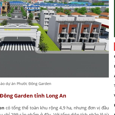
hào dự án Phước Đông Garden
 Đông Garden tỉnh Long An
en
có tổng thể toàn khu rộng 4,9 ha, nhưng đơn vị đầu
êu chỉ 299 sản phẩm ở đây. Với tổng diện tích phân lô từ