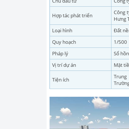
Chủ đầu tư
Công t
Công t
Hợp tác phát triển
Hưng 
Loại hình
Đất nề
Quy hoạch
1/500
Pháp lý
Sổ hồn
Vị trí dự án
Mặt ti
Trung 
Tiện ích
Trườn