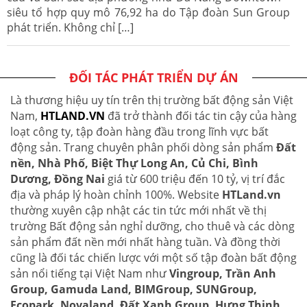
siêu tổ hợp quy mô 76,92 ha do Tập đoàn Sun Group
phát triển. Không chỉ […]
ĐỐI TÁC PHÁT TRIỂN DỰ ÁN
Là thương hiệu uy tín trên thị trường bất động sản Việt
Nam,
HTLAND.VN
đã trở thành đối tác tin cậy của hàng
loạt công ty, tập đoàn hàng đầu trong lĩnh vực bất
động sản. Trang chuyên phân phối dòng sản phẩm
Đất
nền, Nhà Phố, Biệt Thự Long An, Củ Chi, Bình
Dương, Đồng Nai
giá từ 600 triệu đến 10 tỷ, vị trí đắc
địa và pháp lý hoàn chỉnh 100%. Website
HTLand.vn
thường xuyên cập nhật các tin tức mới nhất về thị
trường Bất động sản nghỉ dưỡng, cho thuê và các dòng
sản phẩm đất nền mới nhất hàng tuần. Và đồng thời
cũng là đối tác chiến lược với một số tập đoàn bất động
sản nổi tiếng tại Việt Nam như
Vingroup, Trần Anh
Group, Gamuda Land, BIMGroup, SUNGroup,
Ecopark, Novaland, Đất Xanh Group, Hưng Thịnh