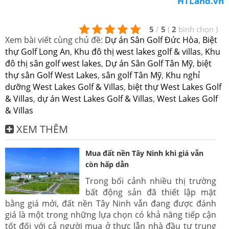
HTLand.vn
5
/
5
(
2
bình chọn
)
Xem bài viết cùng chủ đề:
Dự án Sân Golf Đức Hòa
,
Biệt
thự Golf Long An
,
Khu đô thị west lakes golf & villas
,
Khu
đô thị sân golf west lakes
,
Dự án Sân Golf Tân Mỹ
,
biệt
thự sân Golf West Lakes
,
sân golf Tân Mỹ
,
Khu nghỉ
dưỡng West Lakes Golf & Villas
,
biệt thự West Lakes Golf
& Villas
,
dự án West Lakes Golf & Villas
,
West Lakes Golf
& Villas
XEM THÊM
Mua đất nền Tây Ninh khi giá vẫn
còn hấp dẫn
Trong bối cảnh nhiều thị trường
bất động sản đã thiết lập mặt
bằng giá mới, đất nền Tây Ninh vẫn đang được đánh
giá là một trong những lựa chọn có khả năng tiếp cận
tốt đối với cả người mua ở thực lẫn nhà đầu tư trung