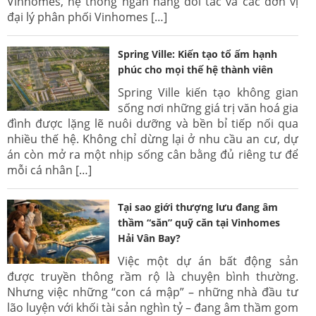
Vinhomes, hệ thống ngân hàng đối tác và các đơn vị
đại lý phân phối Vinhomes […]
Spring Ville: Kiến tạo tổ ấm hạnh
phúc cho mọi thế hệ thành viên
Spring Ville kiến tạo không gian
sống nơi những giá trị văn hoá gia
đình được lặng lẽ nuôi dưỡng và bền bỉ tiếp nối qua
nhiều thế hệ. Không chỉ dừng lại ở nhu cầu an cư, dự
án còn mở ra một nhịp sống cân bằng đủ riêng tư để
mỗi cá nhân […]
Tại sao giới thượng lưu đang âm
thầm “săn” quỹ căn tại Vinhomes
Hải Vân Bay?
Việc một dự án bất động sản
được truyền thông rầm rộ là chuyện bình thường.
Nhưng việc những “con cá mập” – những nhà đầu tư
lão luyện với khối tài sản nghìn tỷ – đang âm thầm gom