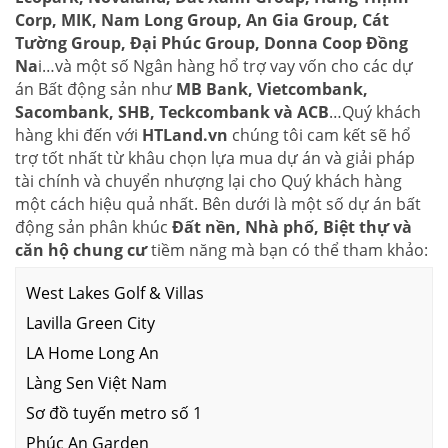
Corp, MIK, Nam Long Group, An Gia Group, Cát
Tường Group, Đại Phúc Group, Donna Coop Đồng
Na
i…và một số Ngân hàng hổ trợ vay vốn cho các dự
án Bất động sản như
MB Bank, Vietcombank,
Sacombank, SHB, Teckcombank và ACB
…Quý khách
hàng khi đến với
HTLand.vn
chúng tôi cam kết sẽ hổ
trợ tốt nhất từ khâu chọn lựa mua dự án và giải pháp
tài chính và chuyển nhượng lại cho Quý khách hàng
một cách hiệu quả nhất. Bên dưới là một số dự án bất
động sản phân khúc
Đất nền, Nhà phố, Biệt thự và
căn hộ chung cư
tiềm năng mà bạn có thể tham khảo:
West Lakes Golf & Villas
Lavilla Green City
LA Home Long An
Làng Sen Việt Nam
Sơ đồ tuyến metro số 1
Phúc An Garden