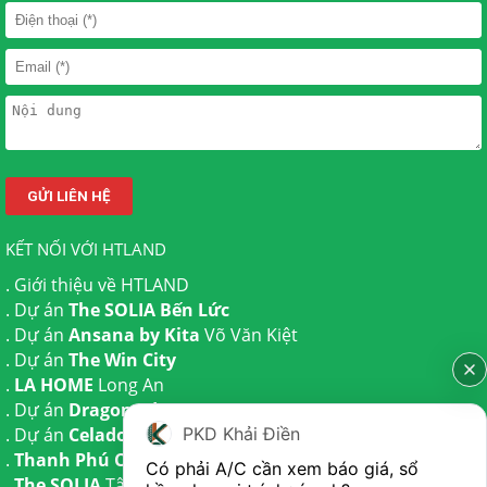
KẾT NỐI VỚI HTLAND
.
Giới thiệu về HTLAND
. Dự án
The SOLIA Bến Lức
. Dự án
Ansana by Kita
Võ Văn Kiệt
. Dự án
The Win City
.
LA HOME
Long An
. Dự án
Dragon Eden Long An
. Dự án
Celadon City
Tân Phú
PKD Khải Điền
.
Thanh Phú Centre Point
Bến Lức
Có phải A/C cần xem báo giá, sổ 
.
The SOLIA
Tây Ninh | Dự án
The AGULA
Trần Anh và Dự