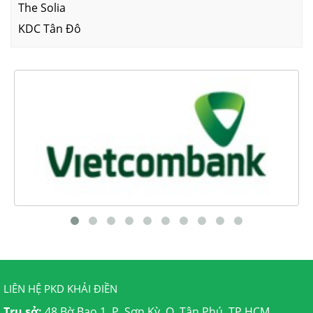
The Solia
KDC Tân Đô
LIÊN HỆ PKD KHẢI ĐIỀN
Trụ sở:
48 Bờ Bao 1, P. Sơn Kỳ, Q. Tân Phú, TP.HCM