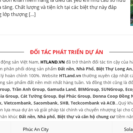
tăng. Chất lượng và tiện ích tại các biệt thự này đáp
g lớp thượng […]
ĐỐI TÁC PHÁT TRIỂN DỰ ÁN
t động sản Việt Nam,
HTLAND.VN
đã trở thành đối tác tin cậy của 
yên phân phối dòng sản phẩm
Đất nền, Nhà Phố, Biệt Thự Long An
áp lý hoàn chỉnh 100%. Website
HTLand.vn
thường xuyên cập nhật các
ng sản phẩm đất nền mới nhất hàng tuần. Và đồng thời cũng là đối
group, Trần Anh Group, Gamuda Land, BIMGroup, SUNGroup, Eco
Gia Group, Cát Tường Group, Đại Phúc Group, Donna Coop Đồng 
, Vietcombank, Sacombank, SHB, Teckcombank và ACB
…Quý khá
chọn lựa mua dự án và giải pháp tài chính và chuyển nhượng lại ch
phân khúc
Đất nền, Nhà phố, Biệt thự và căn hộ chung cư
tiềm năn
Phúc An City
Sola