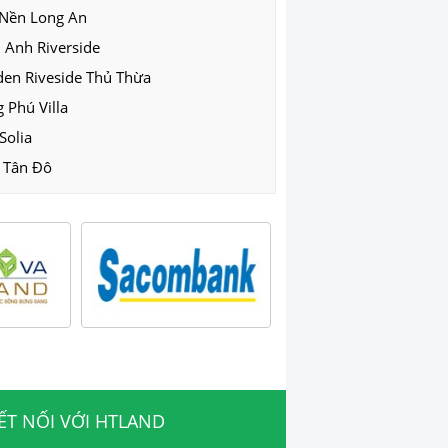
 Nền Long An
 Anh Riverside
den Riveside Thủ Thừa
 Phú Villa
Solia
 Tân Đô
ẾT NỐI VỚI HTLAND