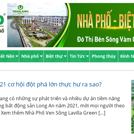
ất Nền
Nhà phố
Biệt thự
Tin Tức
Phong thủy
Kinh 
1 cơ hội đột phá lớn thực hư ra sao?
đang có những sự phát triển và nhiều dự án tiềm năng
ường bất động sản Long An năm 2021, mời mọi người theo
. Xem thêm Nhà Phố Ven Sông Lavilla Green […]