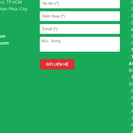
Phú, TP.HCM
.
Vạn Phúc City,
.
.
.
.
com
.
.com
.
.
.
A
B
.
D
.
.
.
.
.
.
K
.