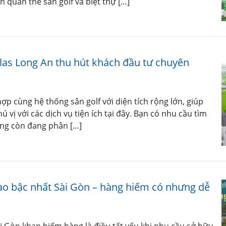
 quần thể sân golf và biệt thự […]
illas Long An thu hút khách đầu tư chuyên
ợp cùng hệ thống sân golf với diện tích rộng lớn, giúp
vị với các dịch vụ tiện ích tại đây. Bạn có nhu cầu tìm
hưng còn đang phân […]
ao bậc nhất Sài Gòn – hàng hiếm có nhưng dễ
Sài Gòn khan hiếm hàng là điều tất yếu khi nhu cầu sở hữu