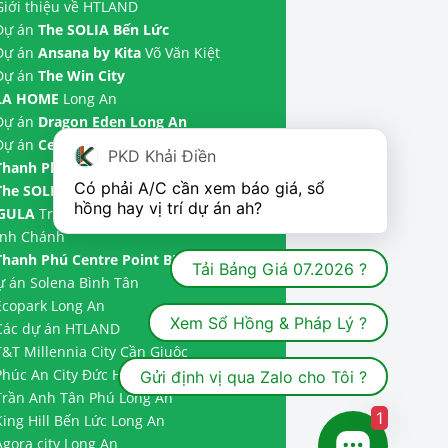
Giới thiệu về HTLAND
 Dự án
The SOLIA Bến Lức
 Dự án
Ansana by Kita
Võ Văn Kiệt
 Dự án
The Win City
LA HOME
Long An
 Dự án
Dragon Eden Long An
 Dự án
Celadon City
Tân Phú
PKD Khải Điền
Thanh Phú Centre Point
Bến Lức
Có phải A/C cần xem báo giá, sổ 
The SOLIA
Tây Ninh | Dự án
The
hồng hay vị trí dự án ah?
GULA
Trần Anh và Dự án
The Meadow
ình Chánh
Thanh Phú Centre Point BIM Land
|
Tải Bảng Giá 07.2026 ?
ự án
Solena Bình Tân
Ecopark Long An
Xem Sổ Hồng & Pháp Lý ?
Các dự án HTLAND
T&T Millennia City
Cần Giuộc
Phúc An City
Đức Hoà
Gửi định vị qua Zalo cho Tôi ?
Trần Anh Tân Phú
Long An
1
ing Hill Bến Lức
Long An
Agora city
Long An