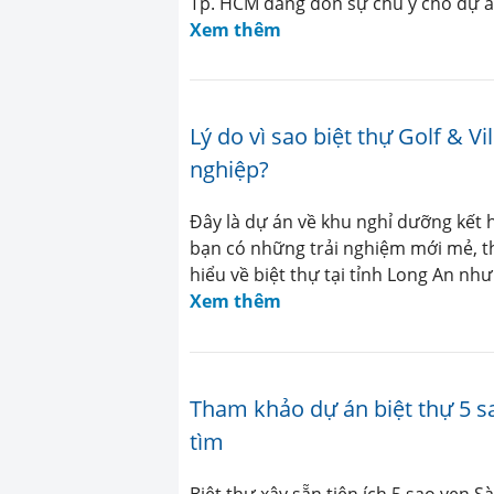
Tp. HCM đang dồn sự chú ý cho dự án
Xem thêm
Lý do vì sao biệt thự Golf & V
nghiệp?
Đây là dự án về khu nghỉ dưỡng kết h
bạn có những trải nghiệm mới mẻ, thú 
hiểu về biệt thự tại tỉnh Long An n
Xem thêm
Tham khảo dự án biệt thự 5 s
tìm
Biệt thự xây sẵn tiện ích 5 sao ven 